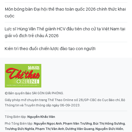
Môn bóng bàn Đại hội thể thao toàn quốc 2026 chính thức khai
cuộc
Lực sĩ Hùng Văn Thế giành HCV đầu tiên cho cử tạ Việt Nam tại
giải vô địch trẻ châu Á 2026
Kiên trì theo đuổi chiến lược đào tạo con người
© Bản quyền Báo SÀI GÒN GIẢI PHÓNG.
Giấy phép mở chuyên trang Thể Thao Online số 28/GP-CBC do Cục Báo chí, Bộ
Thông tin và Truyền thông cấp ngày 06-09-2023.
Tổng Biên tập:
Nguyễn Khắc Văn
Phó Tổng Biên tập:
Nguyễn Ngọc Anh
,
Phạm Văn Trường
,
Bùi Thị Hồng Sương
,
Trương Đức Nghĩa
,
Phạm Thị Vân Anh
,
Dương Văn Quang
,
Nguyễn Đức Hiển
,