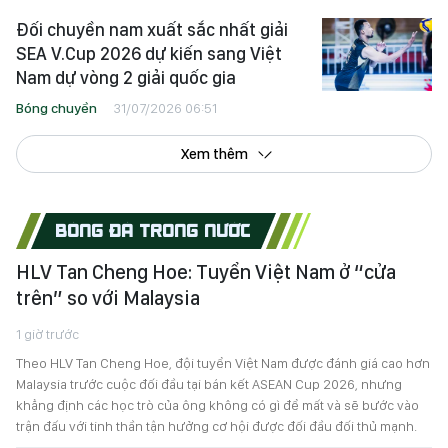
Đối chuyền nam xuất sắc nhất giải
SEA V.Cup 2026 dự kiến sang Việt
Nam dự vòng 2 giải quốc gia
Bóng chuyền
31/07/2026 06:51
Xem thêm
BÓNG ĐÁ TRONG NƯỚC
HLV Tan Cheng Hoe: Tuyển Việt Nam ở “cửa
trên” so với Malaysia
1 giờ trước
Theo HLV Tan Cheng Hoe, đội tuyển Việt Nam được đánh giá cao hơn
Malaysia trước cuộc đối đầu tại bán kết ASEAN Cup 2026, nhưng
khẳng định các học trò của ông không có gì để mất và sẽ bước vào
trận đấu với tinh thần tận hưởng cơ hội được đối đầu đối thủ mạnh.