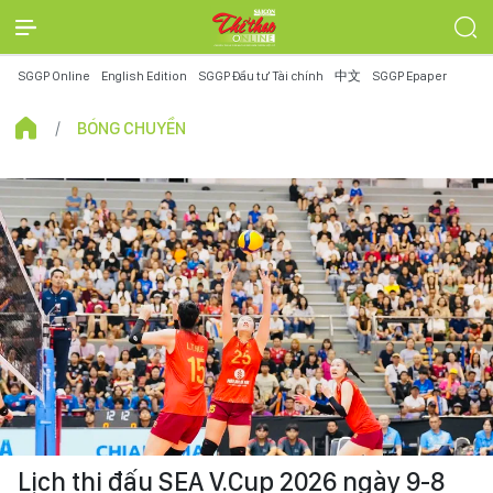
SGGP Online
English Edition
SGGP Đầu tư Tài chính
中文
SGGP Epaper
BÓNG CHUYỀN
Lịch thi đấu SEA V.Cup 2026 ngày 9-8