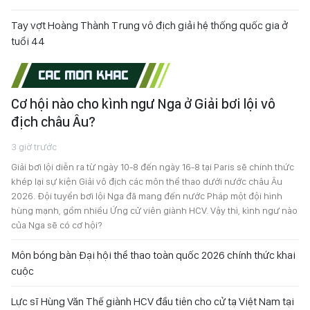
Tay vợt Hoàng Thành Trung vô địch giải hệ thống quốc gia ở
tuổi 44
CÁC MÔN KHÁC
Cơ hội nào cho kình ngư Nga ở Giải bơi lội vô
địch châu Âu?
3 giờ trước
Giải bơi lội diễn ra từ ngày 10-8 đến ngày 16-8 tại Paris sẽ chính thức
khép lại sự kiện Giải vô địch các môn thể thao dưới nước châu Âu
2026. Đội tuyển bơi lội Nga đã mang đến nước Pháp một đội hình
hùng mạnh, gồm nhiều Ứng cử viên giành HCV. Vậy thì, kình ngư nào
của Nga sẽ có cơ hội?
Môn bóng bàn Đại hội thể thao toàn quốc 2026 chính thức khai
cuộc
Lực sĩ Hùng Văn Thế giành HCV đầu tiên cho cử tạ Việt Nam tại