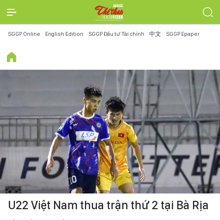
SGGP Online
English Edition
SGGP Đầu tư Tài chính
中文
SGGP Epaper
U22 Việt Nam thua trận thứ 2 tại Bà Rịa