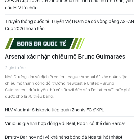
ASEAN Cup 2026: CĐV Indonesia chỉ trích cầu thủ trên sân, yêu
cầu HLV từ chức
Truyền thông quốc tế: Tuyển Việt Nam đã có vòng bảng ASEAN
Cup 2026 hoàn hảo
BÓNG ĐÁ QUỐC TẾ
Arsenal xác nhận chiêu mộ Bruno Guimaraes
2 giờ trước
Nhà Đương kim vô địch Premier League Arsenal đã xác nhận việc
chiêu mộ thành công đội trưởng Newcastle United - Bruno
Guimaraes - đưa tuyển thủ của Brazil đến sân Emirates với mức phí
được cho là 75 triệu bảng.
HLV Vladimir Sliskovic tiếp quản Zhenis FC ở KPL
Vinicius gia hạn hợp đồng với Real, Rodri có thể đến Barca!
Dmitry Barinov nói về khả năng bóng đá Nga tái hội nhập!