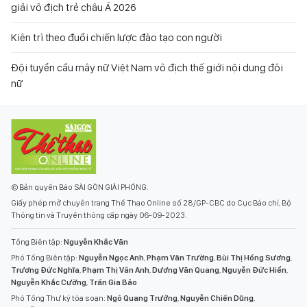
giải vô địch trẻ châu Á 2026
Kiên trì theo đuổi chiến lược đào tạo con người
Đội tuyển cầu mây nữ Việt Nam vô địch thế giới nội dung đôi
nữ
© Bản quyền Báo SÀI GÒN GIẢI PHÓNG.
Giấy phép mở chuyên trang Thể Thao Online số 28/GP-CBC do Cục Báo chí, Bộ
Thông tin và Truyền thông cấp ngày 06-09-2023.
Tổng Biên tập:
Nguyễn Khắc Văn
Phó Tổng Biên tập:
Nguyễn Ngọc Anh
,
Phạm Văn Trường
,
Bùi Thị Hồng Sương
,
Trương Đức Nghĩa
,
Phạm Thị Vân Anh
,
Dương Văn Quang
,
Nguyễn Đức Hiển
,
Nguyễn Khắc Cường
,
Trần Gia Bảo
Phó Tổng Thư ký tòa soạn:
Ngô Quang Trưởng
,
Nguyễn Chiến Dũng
,