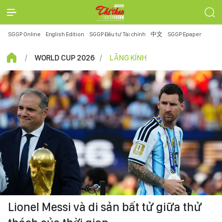
SGGP Online
English Edition
SGGP Đầu tư Tài chính
中文
SGGP Epaper
WORLD CUP 2026
LĂNG KÍNH
Lionel Messi và di sản bất tử giữa thử