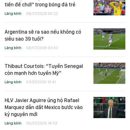
tiền để chơi" trong bóng đá trẻ
Lăng kính
08/07/2026 06:22
Argentina sẽ ra sao nếu không có
siêu sao 39 tuổi?
Lăng kính
08/07/2026 03:43
Thibaut Courtois: “Tuyển Senegal
còn mạnh hơn tuyển Mỹ”
Lăng kính
07/07/2026 10:41
HLV Javier Aguirre ủng hộ Rafael
Marquez dẫn dắt Mexico bước vào
kỷ nguyên mới
Lăng kính
06/07/2026 14:33