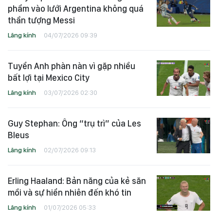
phẩm vào lưới Argentina không quá
thần tượng Messi
Lăng kính
04/07/2026 09:39
Tuyển Anh phàn nàn vì gặp nhiều
bất lợi tại Mexico City
Lăng kính
03/07/2026 02:30
Guy Stephan: Ông “trụ trì” của Les
Bleus
Lăng kính
02/07/2026 09:13
Erling Haaland: Bản năng của kẻ săn
mồi và sự hiển nhiên đến khó tin
Lăng kính
01/07/2026 05:33