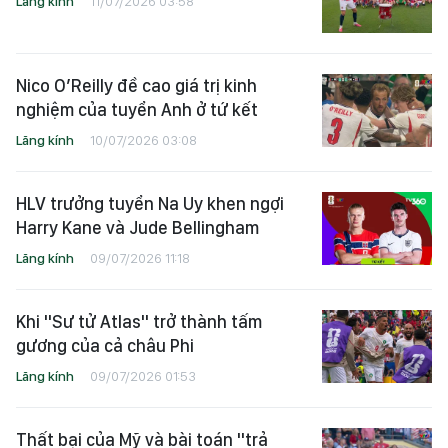
Lăng kính
11/07/2026 03:58
Nico O’Reilly đề cao giá trị kinh
nghiệm của tuyển Anh ở tứ kết
Lăng kính
10/07/2026 03:08
HLV trưởng tuyển Na Uy khen ngợi
Harry Kane và Jude Bellingham
Lăng kính
09/07/2026 11:18
Khi "Sư tử Atlas" trở thành tấm
gương của cả châu Phi
Lăng kính
09/07/2026 01:53
Thất bại của Mỹ và bài toán "trả