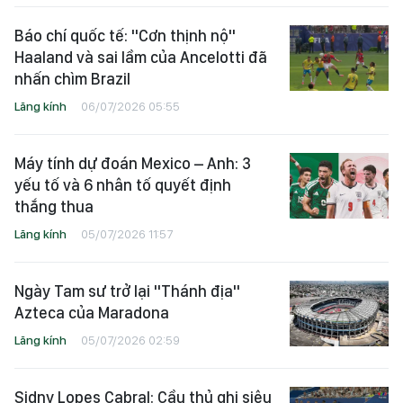
Báo chí quốc tế: "Cơn thịnh nộ"
Haaland và sai lầm của Ancelotti đã
nhấn chìm Brazil
Lăng kính
06/07/2026 05:55
Máy tính dự đoán Mexico – Anh: 3
yếu tố và 6 nhân tố quyết định
thắng thua
Lăng kính
05/07/2026 11:57
Ngày Tam sư trở lại "Thánh địa"
Azteca của Maradona
Lăng kính
05/07/2026 02:59
Sidny Lopes Cabral: Cầu thủ ghi siêu