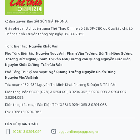
© Bản quyền Báo SÀI GÒN GIẢI PHÓNG.
Giấy phép mở chuyên trang Thể Thao Online số 28/GP-CBC do Cục Báo chí, Bộ
Thông tin và Truyền thông cấp ngày 06-09-2023.
Tổng Biên tập:
Nguyễn Khắc Văn
Phó Tổng Biên tập:
Nguyễn Ngọc Anh
,
Phạm Văn Trường
,
Bùi Thị Hồng Sương
,
Trương Đức Nghĩa
,
Phạm Thị Vân Anh
,
Dương Văn Quang
,
Nguyễn Đức Hiển
,
Nguyễn Khắc Cường
,
Trần Gia Bảo
Phó Tổng Thư ký tòa soạn:
Ngô Quang Trưởng
,
Nguyễn Chiến Dũng
,
Nguyễn Phước Bình
Tòa soạn : 432-434 Nguyễn Thị Minh Khai, Phường 5, Quận 3, TP.HCM
Điện thoại báo SGGP: (028) 3.9294.091, 3.9294.092, 3.9294.093, 3.9294.097,
3.9294.098
Điện thoại tòa soạn Báo Điện Tử: (028) 3.9294.069, 3.9294.068
Fax: (028) 3.9294.083
LIÊN HỆ QUẢNG CÁO :
(028) 3.9294.094
sggponline@sggp.org.vn