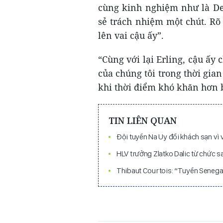
cùng kinh nghiệm như là Dec
sẻ trách nhiệm một chút. Rõ
lên vai cậu ấy”.
“Cùng với lại Erling, cậu ấy 
của chúng tôi trong thời gian
khi thời điểm khó khăn hơn 
TIN LIÊN QUAN
Đội tuyển Na Uy đổi khách sạn vì 
HLV trưởng Zlatko Dalic từ chức s
Thibaut Courtois: “Tuyển Senega