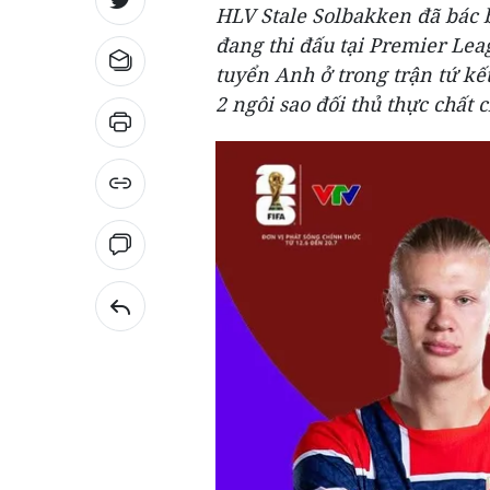
HLV Stale Solbakken đã bác b
đang thi đấu tại Premier Lea
tuyển Anh ở trong trận tứ kế
2 ngôi sao đối thủ thực chất 