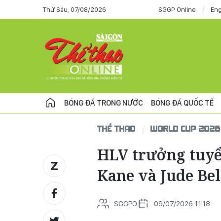
Thứ Sáu, 07/08/2026
SGGP Online
Eng
BÓNG ĐÁ TRONG NƯỚC
BÓNG ĐÁ QUỐC TẾ
THỂ THAO
WORLD CUP 2026
HLV trưởng tuyể
Kane và Jude Be
SGGPO
09/07/2026 11:18