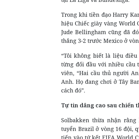
Trong khi tiền đạo Harry K
hiệu Chiếc giày vàng World 
Jude Bellingham cũng đã đó
thắng 3-2 trước Mexico ở vòn
“Tôi không biết là liệu điề
từng đối đầu với nhiều cầu 
viên, “Hai cầu thủ người An
Anh. Họ đang chơi ở Tây Ban
cách đó”.
Tự
tin dâng cao sau chiến t
Solbakken thừa nhận rằng 
tuyển Brazil ở vòng 16 đội, 
tiến vào tứ kết FIFA World 