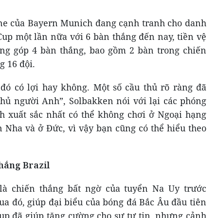
ane của Bayern Munich đang cạnh tranh cho danh
Cup một lần nữa với 6 bàn thắng đến nay, tiền vệ
ng góp 4 bàn thắng, bao gồm 2 bàn trong chiến
g 16 đội.
u đó có lợi hay không. Một số cầu thủ rõ ràng đã
thủ người Anh”, Solbakken nói với lại các phóng
h xuất sắc nhất có thể không chơi ở Ngoại hạng
 Nha và ở Đức, vì vậy bạn cũng có thể hiểu theo
hắng Brazil
là chiến thắng bất ngờ của tuyển Na Uy trước
qua đó, giúp đại biểu của bóng đá Bắc Âu đầu tiên
Cup đã giúp tăng cường cho sự tự tin, nhưng cảnh