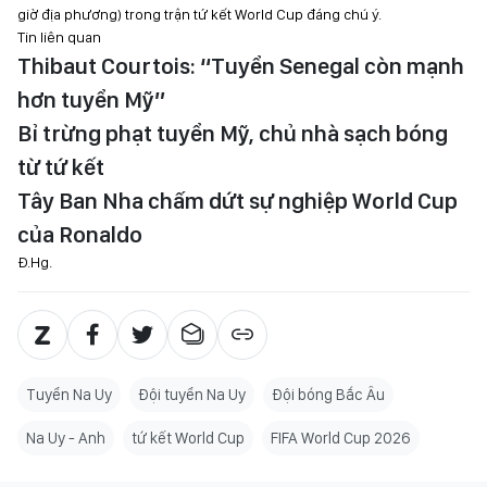
giờ địa phương) trong trận tứ kết World Cup đáng chú ý.
Tin liên quan
Thibaut Courtois: “Tuyển Senegal còn mạnh
hơn tuyển Mỹ”
Bỉ trừng phạt tuyển Mỹ, chủ nhà sạch bóng
từ tứ kết
Tây Ban Nha chấm dứt sự nghiệp World Cup
của Ronaldo
Đ.Hg.
Tuyển Na Uy
Đội tuyển Na Uy
Đội bóng Bắc Âu
Na Uy - Anh
tứ kết World Cup
FIFA World Cup 2026