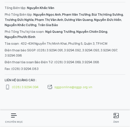
Tổng Biên tập:
Nguyễn Khắc Văn
Phó Tổng Biên tập:
Nguyễn Ngọc Anh
,
Phạm Văn Trường
,
Bùi Thị Hồng Sương
,
Trương Đức Nghĩa
,
Phạm Thị Vân Anh
,
Dương Văn Quang
,
Nguyễn Đức Hiển
,
Nguyễn Khắc Cường
,
Trần Gia Bảo
Phó Tổng Thư ký tòa soạn:
Ngô Quang Trưởng
,
Nguyễn Chiến Dũng
,
Nguyễn Phước Bình
Tòa soạn : 432-434 Nguyễn Thị Minh Khai, Phường 5, Quận 3, TP.HCM
Điện thoại báo SGGP: (028) 3.9294.091, 3.9294.092, 3.9294.093, 3.9294.097,
3.9294.098
Điện thoại tòa soạn Báo Điện Tử: (028) 3.9294.069, 3.9294.068
Fax: (028) 3.9294.083
LIÊN HỆ QUẢNG CÁO :
(028) 3.9294.094
sggponline@sggp.org.vn
CHUYÊN MỤC
ẢNH