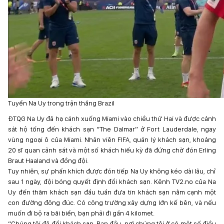
Tuyển Na Uy trong trận thắng Brazil
ĐTQG Na Uy đã hạ cánh xuống Miami vào chiều thứ Hai và được cảnh
sát hộ tống đến khách sạn “The Dalmar” ở Fort Lauderdale, ngay
vùng ngoại ô của Miami. Nhân viên FIFA, quản lý khách sạn, khoảng
20 sĩ quan cảnh sát và một số khách hiếu kỳ đã đứng chờ đón Erling
Braut Haaland và đồng đội.
Tuy nhiên, sự phấn khích được đón tiếp Na Uy không kéo dài lâu, chỉ
sau 1 ngày, đội bóng quyết định đổi khách sạn. Kênh TV2.no của Na
Uy đến thăm khách sạn đầu tuần đưa tin khách sạn nằm cạnh một
con đường đông đúc. Có công trường xây dựng lớn kế bên, và nếu
muốn đi bộ ra bãi biển, bạn phải đi gần 4 kilomet.
“Chúng tôi đã đổi khách sạn. Ban đầu, nơi chúng tôi ở có một số điều