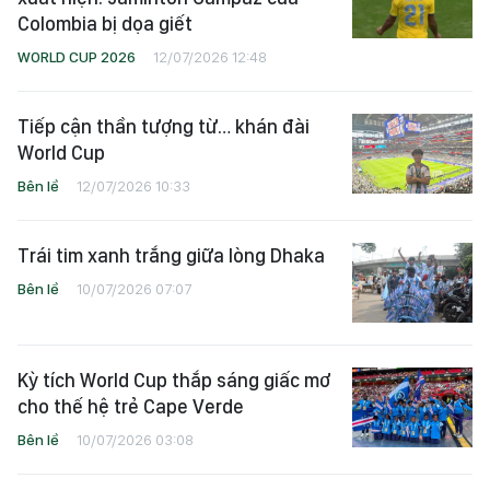
Colombia bị dọa giết
WORLD CUP 2026
12/07/2026 12:48
Tiếp cận thần tượng từ… khán đài
World Cup
Bên lề
12/07/2026 10:33
Trái tim xanh trắng giữa lòng Dhaka
Bên lề
10/07/2026 07:07
Kỳ tích World Cup thắp sáng giấc mơ
cho thế hệ trẻ Cape Verde
Bên lề
10/07/2026 03:08