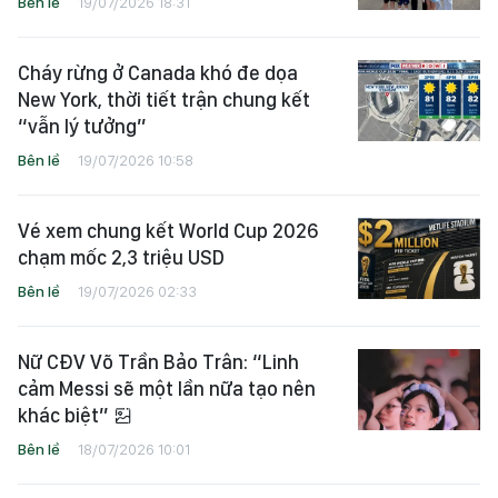
Bên lề
19/07/2026 18:31
Cháy rừng ở Canada khó đe dọa
New York, thời tiết trận chung kết
“vẫn lý tưởng”
Bên lề
19/07/2026 10:58
Vé xem chung kết World Cup 2026
chạm mốc 2,3 triệu USD
Bên lề
19/07/2026 02:33
Nữ CĐV Võ Trần Bảo Trân: “Linh
cảm Messi sẽ một lần nữa tạo nên
khác biệt”
Bên lề
18/07/2026 10:01