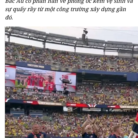
Bắc Âu có phàn nàn về phòng ốc kém vệ sinh và
sự quấy rầy từ một công trường xây dựng gần
đó.