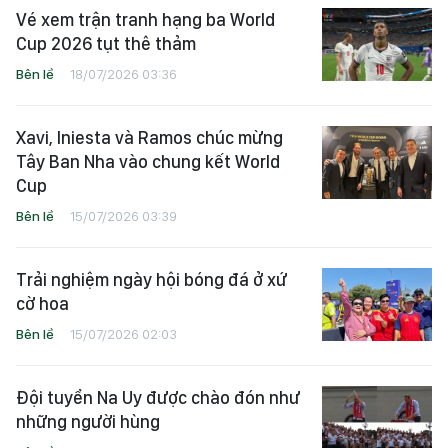
Vé xem trận tranh hạng ba World
Cup 2026 tụt thê thảm
Bên lề
18/07/2026 03:36
Xavi, Iniesta và Ramos chúc mừng
Tây Ban Nha vào chung kết World
Cup
Bên lề
15/07/2026 03:39
Trải nghiệm ngày hội bóng đá ở xứ
cờ hoa
Bên lề
15/07/2026 02:03
Đội tuyển Na Uy được chào đón như
những người hùng