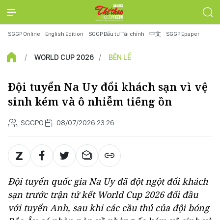
SGGP Online
English Edition
SGGP Đầu tư Tài chính
中文
SGGP Epaper
WORLD CUP 2026
BÊN LỀ
Đội tuyển Na Uy đổi khách sạn vì vệ
sinh kém và ô nhiễm tiếng ồn
SGGPO
08/07/2026 23:26
Đội tuyển quốc gia Na Uy đã đột ngột đổi khách
sạn trước trận tứ kết World Cup 2026 đối đầu
với tuyển Anh, sau khi các cầu thủ của đội bóng