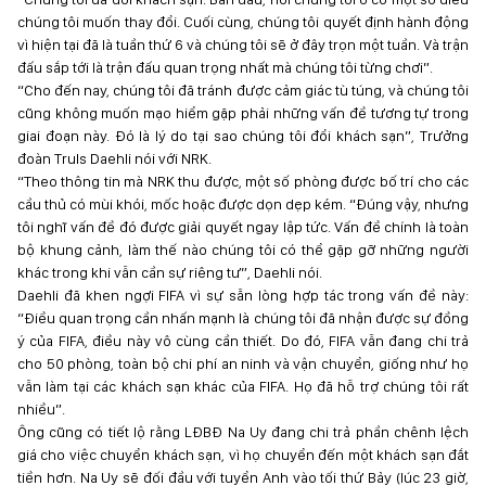
chúng tôi muốn thay đổi. Cuối cùng, chúng tôi quyết định hành động
vì hiện tại đã là tuần thứ 6 và chúng tôi sẽ ở đây trọn một tuần. Và trận
đấu sắp tới là trận đấu quan trọng nhất mà chúng tôi từng chơi”.
“Cho đến nay, chúng tôi đã tránh được cảm giác tù túng, và chúng tôi
cũng không muốn mạo hiểm gặp phải những vấn đề tương tự trong
giai đoạn này. Đó là lý do tại sao chúng tôi đổi khách sạn”, Trưởng
đoàn Truls Daehli nói với NRK.
“Theo thông tin mà NRK thu được, một số phòng được bố trí cho các
cầu thủ có mùi khói, mốc hoặc được dọn dẹp kém. “Đúng vậy, nhưng
tôi nghĩ vấn đề đó được giải quyết ngay lập tức. Vấn đề chính là toàn
bộ khung cảnh, làm thế nào chúng tôi có thể gặp gỡ những người
khác trong khi vẫn cần sự riêng tư”, Daehli nói.
Daehli đã khen ngợi FIFA vì sự sẵn lòng hợp tác trong vấn đề này:
“Điều quan trọng cần nhấn mạnh là chúng tôi đã nhận được sự đồng
ý của FIFA, điều này vô cùng cần thiết. Do đó, FIFA vẫn đang chi trả
cho 50 phòng, toàn bộ chi phí an ninh và vận chuyển, giống như họ
vẫn làm tại các khách sạn khác của FIFA. Họ đã hỗ trợ chúng tôi rất
nhiều”.
Ông cũng có tiết lộ rằng LĐBĐ Na Uy đang chi trả phần chênh lệch
giá cho việc chuyển khách sạn, vì họ chuyển đến một khách sạn đắt
tiền hơn. Na Uy sẽ đối đầu với tuyển Anh vào tối thứ Bảy (lúc 23 giờ,