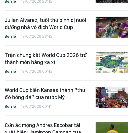
Bên lề
13/07/2026 23:42
Julian Alvarez, tuổi thơ bình dị nuôi
dưỡng nhà vô địch World Cup
Bên lề
13/07/2026 23:42
Trận chung kết World Cup 2026 trở
thành món hàng xa xỉ
Bên lề
13/07/2026 00:42
World Cup biến Kansas thành “thủ
đô bóng đá” của nước Mỹ
Bên lề
13/07/2026 00:41
Cơn ác mộng Andres Escobar tái
xuất hiện: Jaminton Campaz của