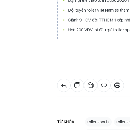
Đại hội thể thao toàn quốc 2026:
Đội tuyển roller Việt Nam sẽ tha
Giành 9 HCV, đội TPHCM 1 xếp nhất
Hơn 200 VĐV thi đấu giải roller 
TỪ KHÓA
roller sports
roller 