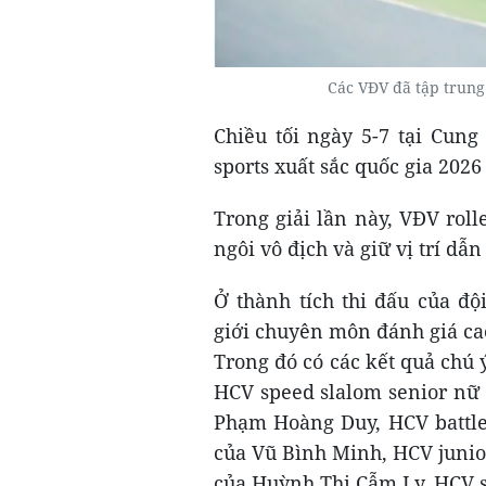
Các VĐV đã tập trung 
Chiều tối ngày 5-7 tại Cung
sports xuất sắc quốc gia 202
Trong giải lần này, VĐV rol
ngôi vô địch và giữ vị trí dẫ
Ở thành tích thi đấu của độ
giới chuyên môn đánh giá ca
Trong đó có các kết quả chú
HCV speed slalom senior nữ 
Phạm Hoàng Duy, HCV battle
của Vũ Bình Minh, HCV junio
của Huỳnh Thị Cẫm Ly, HCV 