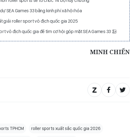
 môn roller sports sẽ tổ chức 14 bộ huy chương
m dự SEA Games 33 bằng kinh phí xã hội hóa
 giải roller sport vô địch quốc gia 2025
sport vô địch quốc gia để tìm cơ hội góp mặt SEA Games 33
MINH CHIẾN
sports TPHCM
roller sports xuất sắc quốc gia 2026