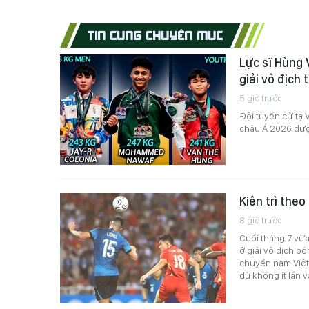
TIN CÙNG CHUYÊN MỤC
Lực sĩ Hùng 
giải vô địch
5 giờ trước
Đội tuyển cử tạ V
châu Á 2026 được
Kiên trì the
8 giờ trước
Cuối tháng 7 vừ
ở giải vô địch b
chuyền nam Việt
dù không ít lần 