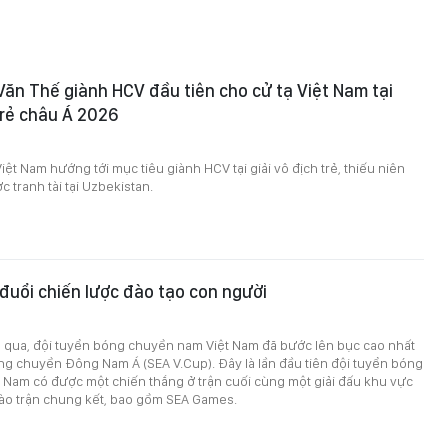
Văn Thế giành HCV đầu tiên cho cử tạ Việt Nam tại
 trẻ châu Á 2026
iệt Nam hướng tới mục tiêu giành HCV tại giải vô địch trẻ, thiếu niên
 tranh tài tại Uzbekistan.
o đuổi chiến lược đào tạo con người
a qua, đội tuyển bóng chuyền nam Việt Nam đã bước lên bục cao nhất
óng chuyền Đông Nam Á (SEA V.Cup). Đây là lần đầu tiên đội tuyển bóng
 Nam có được một chiến thắng ở trận cuối cùng một giải đấu khu vực
vào trận chung kết, bao gồm SEA Games.