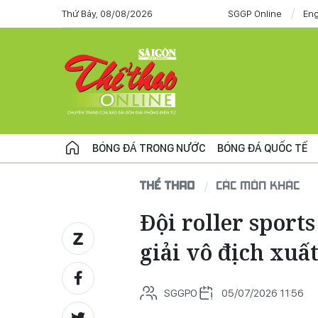
Thứ Bảy, 08/08/2026
SGGP Online
Eng
BÓNG ĐÁ TRONG NƯỚC
BÓNG ĐÁ QUỐC TẾ
THỂ THAO
CÁC MÔN KHÁC
Đội roller sport
giải vô địch xuất
SGGPO
05/07/2026 11:56