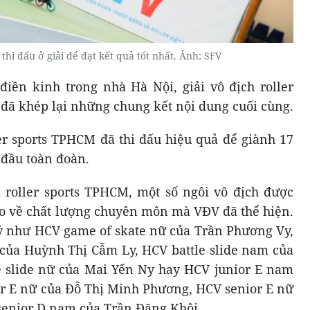
thi đấu ở giải để đạt kết quả tốt nhất. Ảnh: SFV
 điền kinh trong nhà Hà Nội, giải vô địch roller
6 đã khép lại những chung kết nội dung cuối cùng.
ler sports TPHCM đã thi đấu hiệu quả để giành 17
n đầu toàn đoàn.
i roller sports TPHCM, một số ngôi vô địch được
o về chất lượng chuyên môn mà VĐV đã thể hiện.
 ý như HCV game of skate nữ của Trần Phương Vy,
của Huỳnh Thị Cẫm Ly, HCV battle slide nam của
 slide nữ của Mai Yến Ny hay HCV junior E nam
r E nữ của Đỗ Thị Minh Phương, HCV senior E nữ
senior D nam của Trần Đăng Khôi…