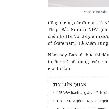
VĐV trượt ván t
Cũng ở giải, các đơn vị Hà 
Tháp, Bắc Ninh có VĐV giàn
chủ nhà Hà Nội đã giành đượ
of skate nam), Lê Xuân Tùng 
Năm nay, Ban tổ chức thi đấu
thuật và 4 nội dung trượt vá
gia thi đấu.
TIN LIÊN QUAN
153 VĐV tranh tài giải vô địch rol
Đội TPHCM giành 14 HCV tại giải 