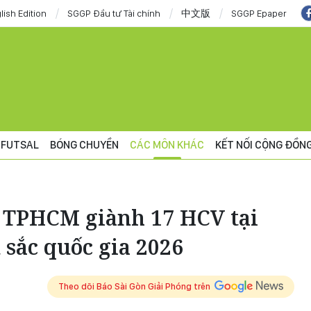
lish Edition
SGGP Đầu tư Tài chính
中文版
SGGP Epaper
FUTSAL
BÓNG CHUYỀN
CÁC MÔN KHÁC
KẾT NỐI CỘNG ĐỒN
s TPHCM giành 17 HCV tại
 sắc quốc gia 2026
Theo dõi Báo Sài Gòn Giải Phóng trên