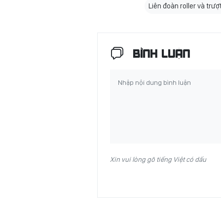
Liên đoàn roller và trư
BÌNH LUẬN
Xin vui lòng gõ tiếng Việt có dấu