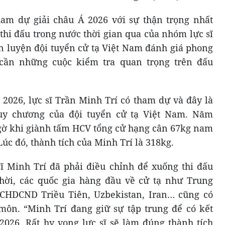
ham dự giải châu Á 2026 với sự thận trọng nhất
 thi đấu trong nước thời gian qua của nhóm lực sĩ
 luyện đội tuyển cử tạ Việt Nam đánh giá phong
 cần những cuộc kiểm tra quan trọng trên đấu
 2026, lực sĩ Trần Minh Trí có tham dự và đây là
uy chương của đội tuyển cử tạ Việt Nam. Năm
ngờ khi giành tấm HCV tổng cử hạng cân 67kg nam
 Lúc đó, thành tích của Minh Trí là 318kg.
sĩ Minh Trí đã phải điều chỉnh để xuống thi đấu
ời, các quốc gia hàng đầu về cử tạ như Trung
CHDCND Triều Tiên, Uzbekistan, Iran… cũng có
ôn. “Minh Trí đang giữ sự tập trung để có kết
 2026. Rất hy vọng lực sĩ sẽ làm đúng thành tích