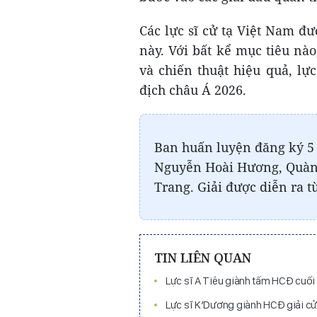
Các lực sĩ cử tạ Việt Nam đư
này. Với bất kể mục tiêu nà
và chiến thuật hiệu quả, lự
địch châu Á 2026.
Ban huấn luyện đăng ký 5 l
Nguyễn Hoài Hương, Quàng
Trang. Giải được diễn ra từ
TIN LIÊN QUAN
Lực sĩ A Tiêu giành tấm HCĐ cuối c
Lực sĩ K’Dương giành HCĐ giải cử 