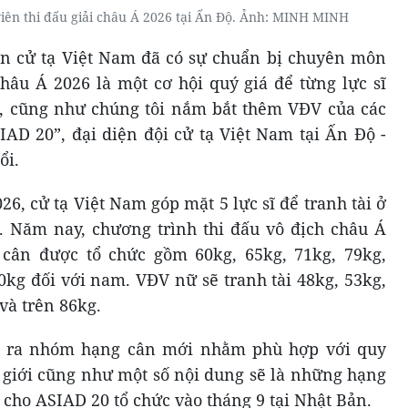
viên thi đấu giải châu Á 2026 tại Ấn Độ. Ảnh: MINH MINH
ển cử tạ Việt Nam đã có sự chuẩn bị chuyên môn
châu Á 2026 là một cơ hội quý giá để từng lực sĩ
, cũng như chúng tôi nắm bắt thêm VĐV của các
AD 20”, đại diện đội cử tạ Việt Nam tại Ấn Độ -
ổi.
026, cử tạ Việt Nam góp mặt 5 lực sĩ để tranh tài ở
. Năm nay, chương trình thi đấu vô địch châu Á
 cân được tổ chức gồm 60kg, 65kg, 71kg, 79kg,
0kg đối với nam. VĐV nữ sẽ tranh tài 48kg, 53kg,
và trên 86kg.
a ra nhóm hạng cân mới nhằm phù hợp với quy
ế giới cũng như một số nội dung sẽ là những hạng
ị cho ASIAD 20 tổ chức vào tháng 9 tại Nhật Bản.