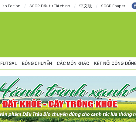
lish Edition
SGGP Đầu tư Tài chính
中文版
SGGP Epaper
FUTSAL
BÓNG CHUYỀN
CÁC MÔN KHÁC
KẾT NỐI CỘNG ĐỒN