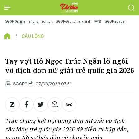
SGGP Online
English Edition
SGGP Đầu tư Tài chính
中文
SGGP Epaper
CẦU LÔNG
Tay vợt Hồ Ngọc Trúc Ngân lỡ ngôi
vô địch đơn nữ giải trẻ quốc gia 2026
SGGPO
07/06/2026 07:31
Trận chung kết nội dung đơn nữ giải vô địch
cầu lông trẻ quốc gia 2026 đã diễn ra hấp dẫn,
mang tới sự hấp dẫn về chuyên môn.