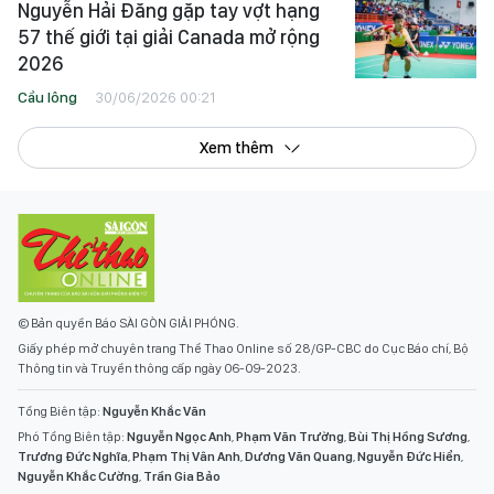
Nguyễn Hải Đăng gặp tay vợt hạng
57 thế giới tại giải Canada mở rộng
2026
Cầu lông
30/06/2026 00:21
Xem thêm
© Bản quyền Báo SÀI GÒN GIẢI PHÓNG.
Giấy phép mở chuyên trang Thể Thao Online số 28/GP-CBC do Cục Báo chí, Bộ
Thông tin và Truyền thông cấp ngày 06-09-2023.
Tổng Biên tập:
Nguyễn Khắc Văn
Phó Tổng Biên tập:
Nguyễn Ngọc Anh
,
Phạm Văn Trường
,
Bùi Thị Hồng Sương
,
Trương Đức Nghĩa
,
Phạm Thị Vân Anh
,
Dương Văn Quang
,
Nguyễn Đức Hiển
,
Nguyễn Khắc Cường
,
Trần Gia Bảo