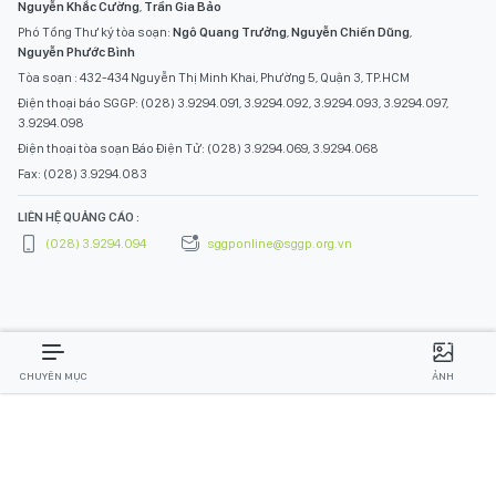
Nguyễn Khắc Cường
,
Trần Gia Bảo
Phó Tổng Thư ký tòa soạn:
Ngô Quang Trưởng
,
Nguyễn Chiến Dũng
,
Nguyễn Phước Bình
Tòa soạn : 432-434 Nguyễn Thị Minh Khai, Phường 5, Quận 3, TP.HCM
Điện thoại báo SGGP: (028) 3.9294.091, 3.9294.092, 3.9294.093, 3.9294.097,
3.9294.098
Điện thoại tòa soạn Báo Điện Tử: (028) 3.9294.069, 3.9294.068
Fax: (028) 3.9294.083
LIÊN HỆ QUẢNG CÁO :
(028) 3.9294.094
sggponline@sggp.org.vn
CHUYÊN MỤC
ẢNH