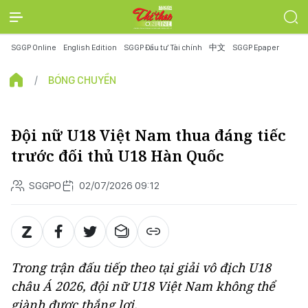
SGGP Online
English Edition
SGGP Đầu tư Tài chính
中文
SGGP Epaper
BÓNG CHUYỀN
Đội nữ U18 Việt Nam thua đáng tiếc
trước đối thủ U18 Hàn Quốc
SGGPO
02/07/2026 09:12
Trong trận đấu tiếp theo tại giải vô địch U18
châu Á 2026, đội nữ U18 Việt Nam không thể
giành được thắng lợi.