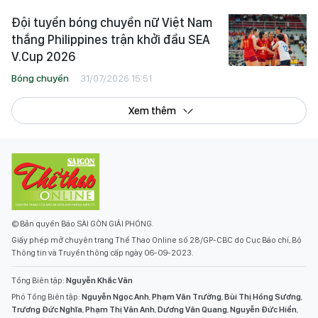
Đội tuyển bóng chuyền nữ Việt Nam
thắng Philippines trận khởi đầu SEA
V.Cup 2026
Bóng chuyền
31/07/2026 15:51
Xem thêm
© Bản quyền Báo SÀI GÒN GIẢI PHÓNG.
Giấy phép mở chuyên trang Thể Thao Online số 28/GP-CBC do Cục Báo chí, Bộ
Thông tin và Truyền thông cấp ngày 06-09-2023.
Tổng Biên tập:
Nguyễn Khắc Văn
Phó Tổng Biên tập:
Nguyễn Ngọc Anh
,
Phạm Văn Trường
,
Bùi Thị Hồng Sương
,
Trương Đức Nghĩa
,
Phạm Thị Vân Anh
,
Dương Văn Quang
,
Nguyễn Đức Hiển
,