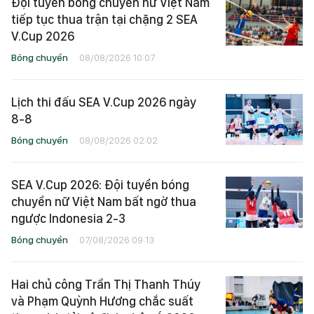
Đội tuyển bóng chuyền nữ Việt Nam
tiếp tục thua trận tại chặng 2 SEA
V.Cup 2026
Bóng chuyền
08/08/2026 10:07
Lịch thi đấu SEA V.Cup 2026 ngày
8-8
Bóng chuyền
08/08/2026 02:02
SEA V.Cup 2026: Đội tuyển bóng
chuyền nữ Việt Nam bất ngờ thua
ngược Indonesia 2-3
Bóng chuyền
07/08/2026 09:13
Hai chủ công Trần Thị Thanh Thúy
và Phạm Quỳnh Hương chắc suất