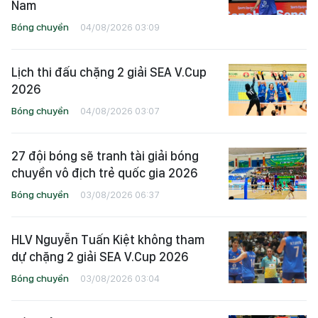
Nam
Bóng chuyền
04/08/2026 03:09
Lịch thi đấu chặng 2 giải SEA V.Cup
2026
Bóng chuyền
04/08/2026 03:07
27 đội bóng sẽ tranh tài giải bóng
chuyền vô địch trẻ quốc gia 2026
Bóng chuyền
03/08/2026 06:37
HLV Nguyễn Tuấn Kiệt không tham
dự chặng 2 giải SEA V.Cup 2026
Bóng chuyền
03/08/2026 03:04