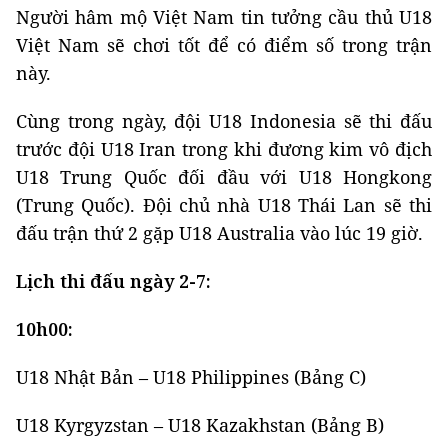
Người hâm mộ Việt Nam tin tưởng cầu thủ U18
Việt Nam sẽ chơi tốt để có điểm số trong trận
này.
Cùng trong ngày, đội U18 Indonesia sẽ thi đấu
trước đội U18 Iran trong khi đương kim vô địch
U18 Trung Quốc đối đầu với U18 Hongkong
(Trung Quốc). Đội chủ nhà U18 Thái Lan sẽ thi
đấu trận thứ 2 gặp U18 Australia vào lúc 19 giờ.
Lịch thi đấu ngày 2-7:
10h00:
U18 Nhật Bản – U18 Philippines (Bảng C)
U18 Kyrgyzstan – U18 Kazakhstan (Bảng B)