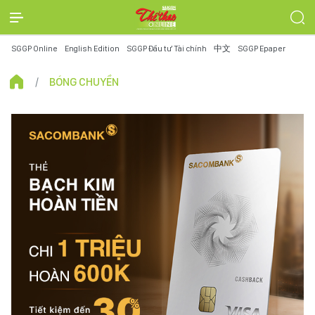
SGGP Online
English Edition
SGGP Đầu tư Tài chính
中文
SGGP Epaper
BÓNG CHUYỀN