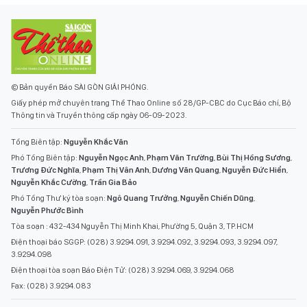
© Bản quyền Báo SÀI GÒN GIẢI PHÓNG.
Giấy phép mở chuyên trang Thể Thao Online số 28/GP-CBC do Cục Báo chí, Bộ
Thông tin và Truyền thông cấp ngày 06-09-2023.
Tổng Biên tập:
Nguyễn Khắc Văn
Phó Tổng Biên tập:
Nguyễn Ngọc Anh
,
Phạm Văn Trường
,
Bùi Thị Hồng Sương
,
Trương Đức Nghĩa
,
Phạm Thị Vân Anh
,
Dương Văn Quang
,
Nguyễn Đức Hiển
,
Nguyễn Khắc Cường
,
Trần Gia Bảo
Phó Tổng Thư ký tòa soạn:
Ngô Quang Trưởng
,
Nguyễn Chiến Dũng
,
Nguyễn Phước Bình
Tòa soạn : 432-434 Nguyễn Thị Minh Khai, Phường 5, Quận 3, TP.HCM
Điện thoại báo SGGP: (028) 3.9294.091, 3.9294.092, 3.9294.093, 3.9294.097,
3.9294.098
Điện thoại tòa soạn Báo Điện Tử: (028) 3.9294.069, 3.9294.068
Fax: (028) 3.9294.083