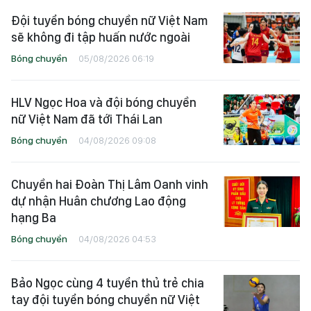
Đội tuyển bóng chuyền nữ Việt Nam
sẽ không đi tập huấn nước ngoài
Bóng chuyền
05/08/2026 06:19
HLV Ngọc Hoa và đội bóng chuyền
nữ Việt Nam đã tới Thái Lan
Bóng chuyền
04/08/2026 09:08
Chuyền hai Đoàn Thị Lâm Oanh vinh
dự nhận Huân chương Lao động
hạng Ba
Bóng chuyền
04/08/2026 04:53
Bảo Ngọc cùng 4 tuyển thủ trẻ chia
tay đội tuyển bóng chuyền nữ Việt