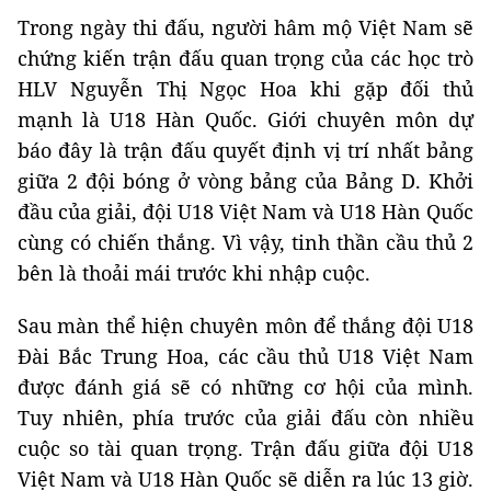
Trong ngày thi đấu, người hâm mộ Việt Nam sẽ
chứng kiến trận đấu quan trọng của các học trò
HLV Nguyễn Thị Ngọc Hoa khi gặp đối thủ
mạnh là U18 Hàn Quốc. Giới chuyên môn dự
báo đây là trận đấu quyết định vị trí nhất bảng
giữa 2 đội bóng ở vòng bảng của Bảng D. Khởi
đầu của giải, đội U18 Việt Nam và U18 Hàn Quốc
cùng có chiến thắng. Vì vậy, tinh thần cầu thủ 2
bên là thoải mái trước khi nhập cuộc.
Sau màn thể hiện chuyên môn để thắng đội U18
Đài Bắc Trung Hoa, các cầu thủ U18 Việt Nam
được đánh giá sẽ có những cơ hội của mình.
Tuy nhiên, phía trước của giải đấu còn nhiều
cuộc so tài quan trọng. Trận đấu giữa đội U18
Việt Nam và U18 Hàn Quốc sẽ diễn ra lúc 13 giờ.