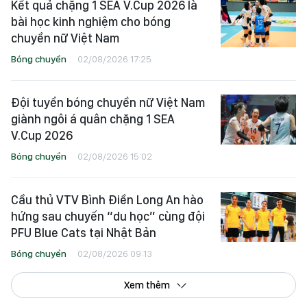
Kết quả chặng 1 SEA V.Cup 2026 là
bài học kinh nghiệm cho bóng
chuyền nữ Việt Nam
Bóng chuyền
02/08/2026 17:25
Đội tuyển bóng chuyền nữ Việt Nam
giành ngôi á quân chặng 1 SEA
V.Cup 2026
Bóng chuyền
02/08/2026 15:02
Cầu thủ VTV Bình Điền Long An hào
hứng sau chuyến “du học” cùng đội
PFU Blue Cats tại Nhật Bản
Bóng chuyền
02/08/2026 09:13
Xem thêm