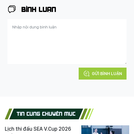
BÌNH LUẬN
GỬI BÌNH LUẬN
TIN CÙNG CHUYÊN MỤC
Lịch thi đấu SEA V.Cup 2026