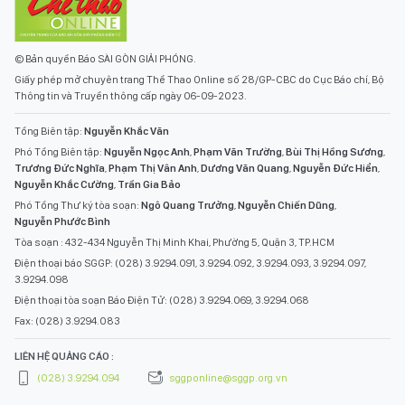
© Bản quyền Báo SÀI GÒN GIẢI PHÓNG.
Giấy phép mở chuyên trang Thể Thao Online số 28/GP-CBC do Cục Báo chí, Bộ
Thông tin và Truyền thông cấp ngày 06-09-2023.
Tổng Biên tập:
Nguyễn Khắc Văn
Phó Tổng Biên tập:
Nguyễn Ngọc Anh
,
Phạm Văn Trường
,
Bùi Thị Hồng Sương
,
Trương Đức Nghĩa
,
Phạm Thị Vân Anh
,
Dương Văn Quang
,
Nguyễn Đức Hiển
,
Nguyễn Khắc Cường
,
Trần Gia Bảo
Phó Tổng Thư ký tòa soạn:
Ngô Quang Trưởng
,
Nguyễn Chiến Dũng
,
Nguyễn Phước Bình
Tòa soạn : 432-434 Nguyễn Thị Minh Khai, Phường 5, Quận 3, TP.HCM
Điện thoại báo SGGP: (028) 3.9294.091, 3.9294.092, 3.9294.093, 3.9294.097,
3.9294.098
Điện thoại tòa soạn Báo Điện Tử: (028) 3.9294.069, 3.9294.068
Fax: (028) 3.9294.083
LIÊN HỆ QUẢNG CÁO :
(028) 3.9294.094
sggponline@sggp.org.vn