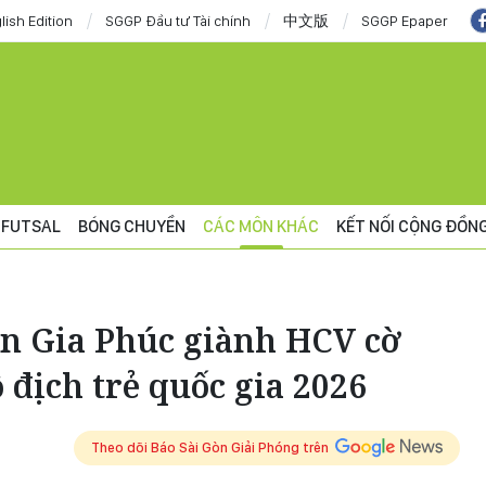
lish Edition
SGGP Đầu tư Tài chính
中文版
SGGP Epaper
FUTSAL
BÓNG CHUYỀN
CÁC MÔN KHÁC
KẾT NỐI CỘNG ĐỒN
n Gia Phúc giành HCV cờ
 địch trẻ quốc gia 2026
Theo dõi Báo Sài Gòn Giải Phóng trên