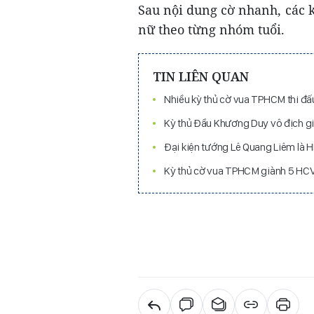
Sau nội dung cờ nhanh, các k
nữ theo từng nhóm tuổi.
TIN LIÊN QUAN
Nhiều kỳ thủ cờ vua TPHCM thi đấu
Kỳ thủ Đầu Khương Duy vô địch gi
Đại kiện tướng Lê Quang Liêm là 
Kỳ thủ cờ vua TPHCM giành 5 HCV,