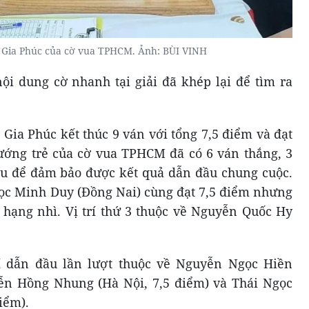
 Gia Phúc của cờ vua TPHCM. Ảnh: BÙI VINH
nội dung cờ nhanh tại giải đã khép lại để tìm ra
ia Phúc kết thúc 9 ván với tổng 7,5 điểm và đạt
 tướng trẻ của cờ vua TPHCM đã có 6 ván thắng, 3
ấu để đảm bảo được kết quả dẫn đầu chung cuộc.
gọc Minh Duy (Đồng Nai) cùng đạt 7,5 điểm nhưng
 hạng nhì. Vị trí thứ 3 thuộc về Nguyễn Quốc Hy
í dẫn đầu lần lượt thuộc về Nguyễn Ngọc Hiền
yễn Hồng Nhung (Hà Nội, 7,5 điểm) và Thái Ngọc
iểm).