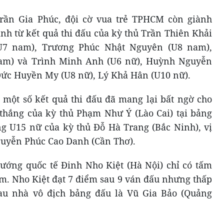
ần Gia Phúc, đội cờ vua trẻ TPHCM còn giành
h từ kết quả thi đấu của kỳ thủ Trần Thiên Khải
U7 nam), Trương Phúc Nhật Nguyên (U8 nam),
am) và Trình Minh Anh (U6 nữ), Huỳnh Nguyễn
ức Huyền My (U8 nữ), Lý Khả Hân (U10 nữ).
 một số kết quả thi đấu đã mang lại bất ngờ cho
thắng của kỳ thủ Phạm Như Ý (Lào Cai) tại bảng
g U15 nữ của kỳ thủ Đỗ Hà Trang (Bắc Ninh), vị
guyễn Phúc Cao Danh (Cần Thơ).
ướng quốc tế Đinh Nho Kiệt (Hà Nội) chỉ có tấm
m. Nho Kiệt đạt 7 điểm sau 9 ván đấu nhưng thấp
au nhà vô địch bảng đấu là Vũ Gia Bảo (Quảng