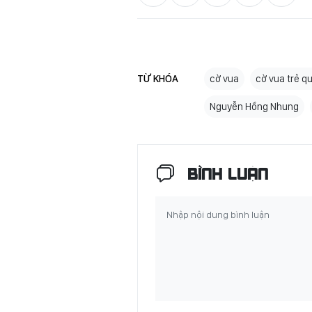
TỪ KHÓA
cờ vua
cờ vua trẻ q
Nguyễn Hồng Nhung
BÌNH LUẬN