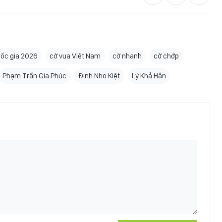
uốc gia 2026
cờ vua Việt Nam
cờ nhanh
cờ chớp
Phạm Trần Gia Phúc
Đinh Nho Kiệt
Lý Khả Hân