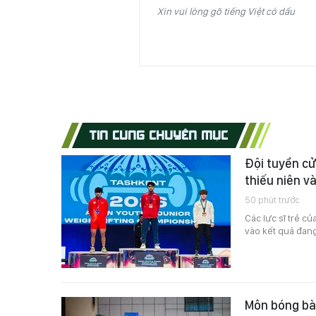
Xin vui lòng gõ tiếng Việt có dấu
TIN CÙNG CHUYÊN MỤC
Đội tuyển cử
thiếu niên v
50 phút trước
Các lực sĩ trẻ c
vào kết quả đang 
Môn bóng bàn