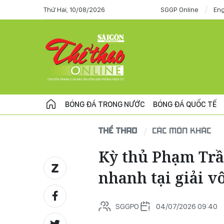
Thứ Hai, 10/08/2026
SGGP Online
Eng
BÓNG ĐÁ TRONG NƯỚC
BÓNG ĐÁ QUỐC TẾ
THỂ THAO
CÁC MÔN KHÁC
Kỳ thủ Phạm Trầ
nhanh tại giải vô
SGGPO
04/07/2026 09:40