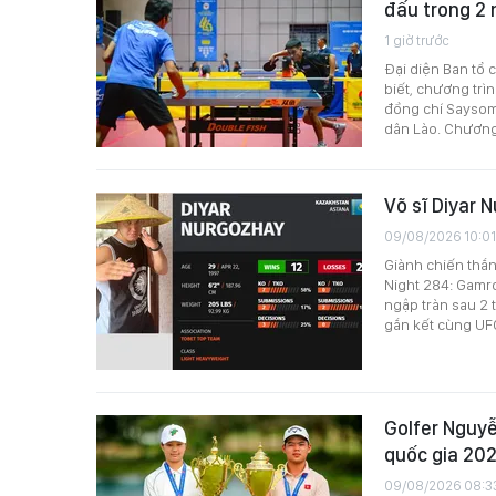
đấu trong 2
1 giờ trước
Đại diện Ban tổ 
biết, chương trì
đồng chí Sayso
dân Lào. Chương t
Võ sĩ Diyar 
09/08/2026 10:01
Giành chiến thắng
Night 284: Gamro
ngập tràn sau 2 t
gắn kết cùng UF
Golfer Nguyễ
quốc gia 20
09/08/2026 08:3