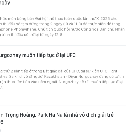
 ngày
chức môn bóng bàn Đại hội thể thao toàn quốc lần thứ X-2026 cho
nh thi đấu sẽ tạm dừng trong 2 ngày (10 và 11-8) để thực hiện để tang
mphone Phomvihane, Chủ tịch Quốc hội nước Cộng hòa Dân chủ Nhân
rình thi đấu sẽ trở lại từ ngày 12-8.
Nurgozhay muốn tiếp tục ở lại UFC
 thứ 2 liên tiếp ở trong Bát giác đài của UFC, tại sự kiện UFC Fight
t vs. Salkilld, võ sĩ người Kazakhstan - Diyar Nurgozhay đang có tự tin
rận thua liên tiếp vào năm ngoái. Nurgozhay sẽ rất muốn tiếp tục ở lại
C.
n Trọng Hoàng, Park Ha Na là nhà vô địch giải trẻ
26
3