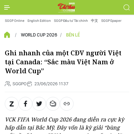
SGGP Online
English Edition
SGGP Đầu tư Tài chính
中文
SGGP Epaper
WORLD CUP 2026
BÊN LỀ
Ghi nhanh của một CĐV người Việt
tại Canada: “Sắc màu Việt Nam ở
World Cup”
SGGPO
23/06/2026 11:37
VCK FIFA World Cup 2026 đang diễn ra cực kỳ
hấp dẫn tại Bắc Mỹ. Đây vốn là kỳ giải “bùng