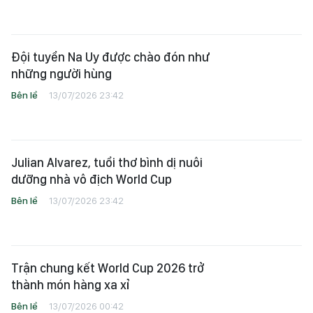
Trải nghiệm ngày hội bóng đá ở xứ
cờ hoa
Bên lề
15/07/2026 02:03
Đội tuyển Na Uy được chào đón như
những người hùng
Bên lề
13/07/2026 23:42
Julian Alvarez, tuổi thơ bình dị nuôi
dưỡng nhà vô địch World Cup
Bên lề
13/07/2026 23:42
Trận chung kết World Cup 2026 trở
thành món hàng xa xỉ
Bên lề
13/07/2026 00:42