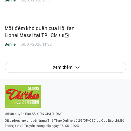
Xem thêm
© Bản quyền Báo SÀI GÒN GIẢI PHÓNG.
Giấy phép mở chuyên trang Thể Thao Online số 28/GP-CBC do Cục Báo chí, Bộ
Thông tin và Truyền thông cấp ngày 06-09-2023.
Tổng Biên tập:
Nguyễn Khắc Văn
Phó Tổng Biên tập:
Nguyễn Ngọc Anh
,
Phạm Văn Trường
,
Bùi Thị Hồng Sương
,
Trương Đức Nghĩa
,
Phạm Thị Vân Anh
,
Dương Văn Quang
,
Nguyễn Đức Hiển
,
Nguyễn Khắc Cường
,
Trần Gia Bảo
Phó Tổng Thư ký tòa soạn:
Ngô Quang Trưởng
,
Nguyễn Chiến Dũng
,
Nguyễn Phước Bình
Tòa soạn : 432-434 Nguyễn Thị Minh Khai, Phường 5, Quận 3, TP.HCM
Điện thoại báo SGGP: (028) 3.9294.091, 3.9294.092, 3.9294.093, 3.9294.097,
3.9294.098
Điện thoại tòa soạn Báo Điện Tử: (028) 3.9294.069, 3.9294.068