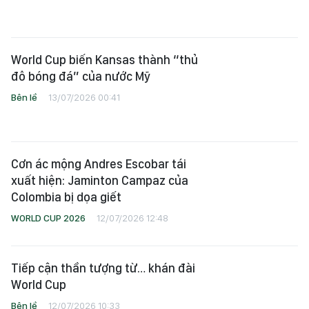
World Cup biến Kansas thành “thủ
đô bóng đá” của nước Mỹ
Bên lề
13/07/2026 00:41
Cơn ác mộng Andres Escobar tái
xuất hiện: Jaminton Campaz của
Colombia bị dọa giết
WORLD CUP 2026
12/07/2026 12:48
Tiếp cận thần tượng từ… khán đài
World Cup
Bên lề
12/07/2026 10:33
Trái tim xanh trắng giữa lòng Dhaka