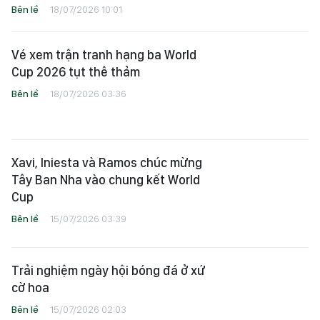
Bên lề
19/07/2026 02:33
Nữ CĐV Võ Trần Bảo Trân: “Linh
cảm Messi sẽ một lần nữa tạo nên
khác biệt”
Bên lề
18/07/2026 10:01
Vé xem trận tranh hạng ba World
Cup 2026 tụt thê thảm
Bên lề
18/07/2026 03:36
Xavi, Iniesta và Ramos chúc mừng
Tây Ban Nha vào chung kết World
Cup
Bên lề
15/07/2026 03:39