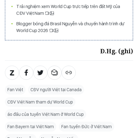
TIN LIÊN QUAN
CĐV Nga ở World Cup trên đất Mexico
“Lời nguyền Rocky” khiến cổ động viên Brazil lo sợ ở
Philadelphia
Trải nghiệm xem World Cup trực tiếp trên đất Mỹ của
CĐV Việt Nam
Blogger bóng đá Brasil Nguyễn và chuyến hành trình dự
World Cup 2026
Đ.Hg. (ghi)
Fan Việt
CĐV người Việt tại Canada