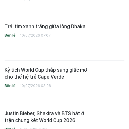
Bên lề
10/07/2026 07:07
Kỳ tích World Cup thắp sáng giấc mơ
cho thế hệ trẻ Cape Verde
Bên lề
10/07/2026 03:08
Justin Bieber, Shakira và BTS hát ở
trận chung kết World Cup 2026
Bên lề
09/07/2026 21:15
Một đêm khó quên của Hội fan
Lionel Messi tại TPHCM
Bên lề
09/07/2026 14:32