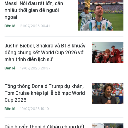
TIN CÙNG CHUYÊN MỤC
Messi: Nỗi đau rất lớn, cần
nhiều thời gian để nguôi
ngoai
Bên lề
21/07/2026 00:41
Justin Bieber, Shakira và BTS khuấy
động chung kết World Cup 2026 với
màn trình diễn lịch sử
Bên lề
19/07/2026 20:37
Tổng thống Donald Trump dự khán,