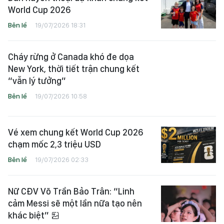
Tom Cruise khép lại lễ bế mạc World
Cup 2026
Bên lề
19/07/2026 19:10
Dàn huyền thoại dự khán chung kết
World Cup 2026
Bên lề
19/07/2026 18:31
Cháy rừng ở Canada khó đe dọa
New York, thời tiết trận chung kết
“vẫn lý tưởng”
Bên lề
19/07/2026 10:58
Vé xem chung kết World Cup 2026
chạm mốc 2,3 triệu USD