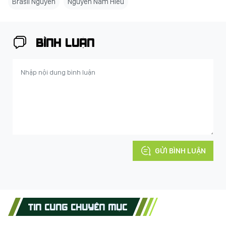
CĐV Việt Nam tham dự World Cup
áo đấu của tuyển Việt Nam ở World Cup
Fan Bayern tại Việt Nam
Fan tuyển Đức ở Việt Nam
Brasil Nguyễn
Nguyễn Nam Hiếu
BÌNH LUẬN
GỬI BÌNH LUẬN