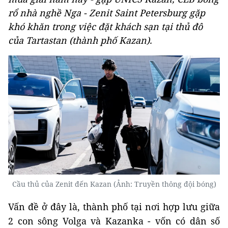
rổ nhà nghề Nga - Zenit Saint Petersburg gặp
khó khăn trong việc đặt khách sạn tại thủ đô
của Tartastan (thành phố Kazan).
Cầu thủ của Zenit đến Kazan (Ảnh: Truyền thông đội bóng)
Vấn đề ở đây là, thành phố tại nơi hợp lưu giữa
2 con sông Volga và Kazanka - vốn có dân số