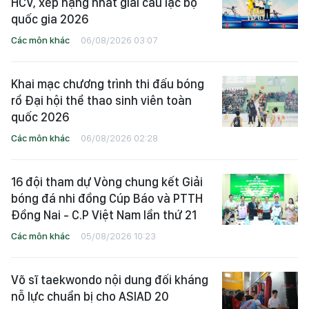
HCV, xếp hạng nhất giải câu lạc bộ
quốc gia 2026
Các môn khác
06/08/2026 03:07
Khai mạc chương trình thi đấu bóng
rổ Đại hội thể thao sinh viên toàn
quốc 2026
Các môn khác
06/08/2026 02:28
16 đội tham dự Vòng chung kết Giải
bóng đá nhi đồng Cúp Báo và PTTH
Đồng Nai - C.P Việt Nam lần thứ 21
Các môn khác
05/08/2026 10:23
Võ sĩ taekwondo nội dung đối kháng
nỗ lực chuẩn bị cho ASIAD 20