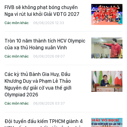
FIVB sẽ không phạt bóng chuyền
Nga vì rút lui khỏi Giải VĐTG 2027
Các môn khác
06/08/2026 12:33
Tròn 10 năm thành tích HCV Olympic
của xạ thủ Hoàng xuân Vinh
Các môn khác
06/08/2026 08:07
Các kỳ thủ Bành Gia Huy, Đầu
Khương Duy và Phạm Lê Thảo
Nguyên dự giải cờ vua thế giới
Olympiad 2026
Các môn khác
06/08/2026 03:37
Đội tuyển đấu kiếm TPHCM giành 4