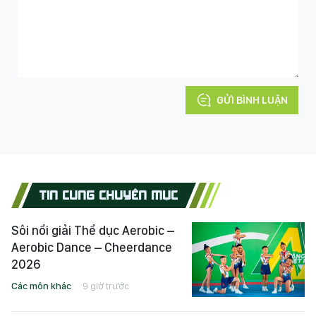
GỬI BÌNH LUẬN
TIN CÙNG CHUYÊN MỤC
Sôi nổi giải Thể dục Aerobic –
Aerobic Dance – Cheerdance
2026
Các môn khác
9 giờ trước