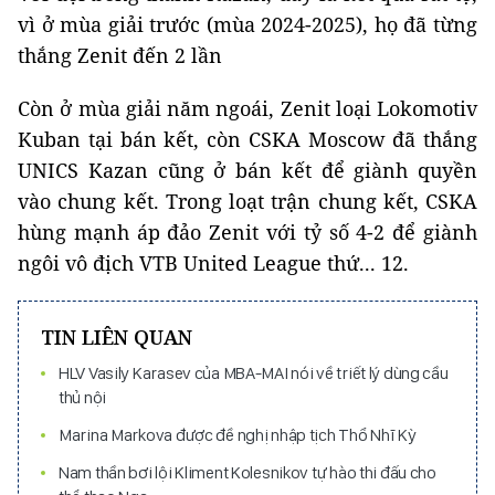
vì ở mùa giải trước (mùa 2024-2025), họ đã từng
thắng Zenit đến 2 lần
Còn ở mùa giải năm ngoái, Zenit loại Lokomotiv
Kuban tại bán kết, còn CSKA Moscow đã thắng
UNICS Kazan cũng ở bán kết để giành quyền
vào chung kết. Trong loạt trận chung kết, CSKA
hùng mạnh áp đảo Zenit với tỷ số 4-2 để giành
ngôi vô địch VTB United League thứ... 12.
TIN LIÊN QUAN
HLV Vasily Karasev của MBA-MAI nói về triết lý dùng cầu
thủ nội
Marina Markova được đề nghị nhập tịch Thổ Nhĩ Kỳ
Nam thần bơi lội Kliment Kolesnikov tự hào thi đấu cho