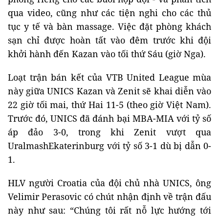
qua video, cũng như các tiện nghi cho các thủ
tục y tế và bàn massage. Việc đặt phòng khách
sạn chỉ được hoàn tất vào đêm trước khi đội
khởi hành đến Kazan vào tối thứ Sáu (giờ Nga).
Loạt trận bán kết của VTB United League mùa
này giữa UNICS Kazan và Zenit sẽ khai diễn vào
22 giờ tối mai, thứ Hai 11-5 (theo giờ Việt Nam).
Trước đó, UNICS đã đánh bại MBA-MIA với tỷ số
áp đảo 3-0, trong khi Zenit vượt qua
UralmashEkaterinburg với tỷ số 3-1 dù bị dẫn 0-
1.
HLV người Croatia của đội chủ nhà UNICS, ông
Velimir Perasovic có chút nhận định về trận đấu
này như sau: “Chúng tôi rất nỗ lực hướng tới