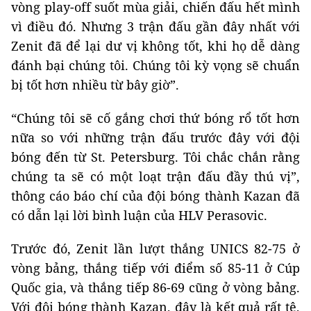
vòng play-off suốt mùa giải, chiến đấu hết mình
vì điều đó. Nhưng 3 trận đấu gần đây nhất với
Zenit đã để lại dư vị không tốt, khi họ dễ dàng
đánh bại chúng tôi. Chúng tôi kỳ vọng sẽ chuẩn
bị tốt hơn nhiều từ bây giờ”.
“Chúng tôi sẽ cố gắng chơi thứ bóng rổ tốt hơn
nữa so với những trận đấu trước đây với đội
bóng đến từ St. Petersburg. Tôi chắc chắn rằng
chúng ta sẽ có một loạt trận đấu đầy thú vị”,
thông cáo báo chí của đội bóng thành Kazan đã
có dẫn lại lời bình luận của HLV Perasovic.
Trước đó, Zenit lần lượt thắng UNICS 82-75 ở
vòng bảng, thắng tiếp với điểm số 85-11 ở Cúp
Quốc gia, và thắng tiếp 86-69 cũng ở vòng bảng.
Với đội bóng thành Kazan, đây là kết quả rất tệ,