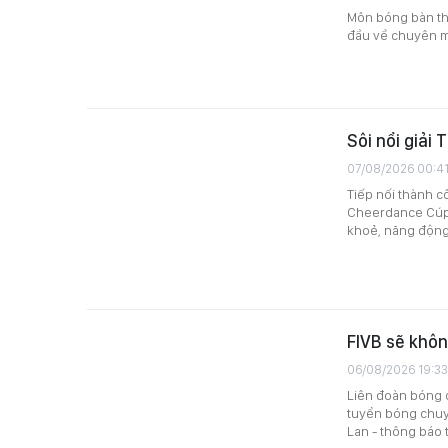
Môn bóng bàn thu
đầu về chuyên m
Sôi nổi giải
07/08/2026 00:4
Tiếp nối thành c
Cheerdance Cúp N
khoẻ, năng động
FIVB sẽ khôn
06/08/2026 19:33
Liên đoàn bóng c
tuyển bóng chuyề
Lan - thông báo 