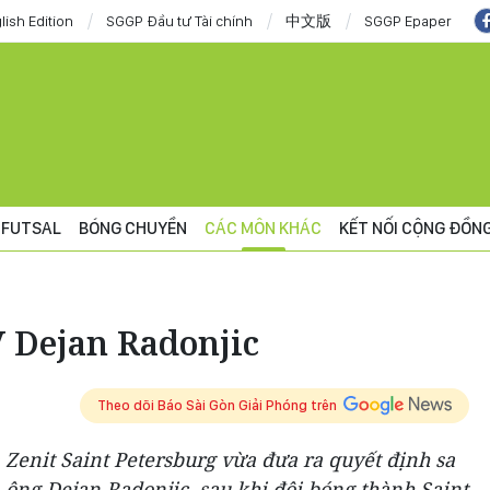
lish Edition
SGGP Đầu tư Tài chính
中文版
SGGP Epaper
FUTSAL
BÓNG CHUYỀN
CÁC MÔN KHÁC
KẾT NỐI CỘNG ĐỒN
V Dejan Radonjic
Theo dõi Báo Sài Gòn Giải Phóng trên
Zenit Saint Petersburg vừa đưa ra quyết định sa
ông Dejan Radonjic, sau khi đội bóng thành Saint