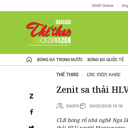
SGGP Online
Eng
BÓNG ĐÁ TRONG NƯỚC
BÓNG ĐÁ QUỐC TẾ
THỂ THAO
CÁC MÔN KHÁC
Zenit sa thải HL
SGGPO
30/05/2026 19:18
CLB bóng rổ nhà nghề Nga là 
thải HLV người Montenegro - 