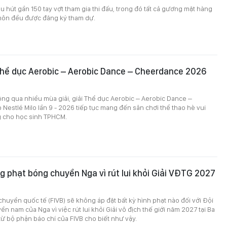
 hút gần 150 tay vợt tham gia thi đấu, trong đó tất cả gương mặt hàng
ôn đều được đăng ký tham dự.
 Thể dục Aerobic – Aerobic Dance – Cheerdance 2026
1
ông qua nhiều mùa giải, giải Thể dục Aerobic – Aerobic Dance –
estlé Milo lần 9 - 2026 tiếp tục mang đến sân chơi thể thao hè vui
 cho học sinh TPHCM.
g phạt bóng chuyền Nga vì rút lui khỏi Giải VĐTG 2027
huyền quốc tế (FIVB) sẽ không áp đặt bất kỳ hình phạt nào đối với Đội
n nam của Nga vì việc rút lui khỏi Giải vô địch thế giới năm 2027 tại Ba
từ bộ phận báo chí của FIVB cho biết như vậy.