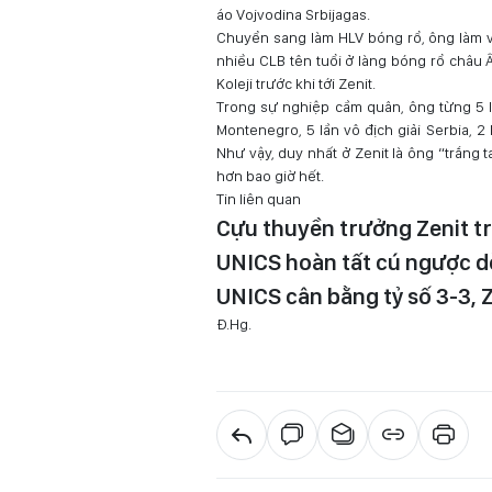
áo Vojvodina Srbijagas.
Chuyển sang làm HLV bóng rổ, ông làm vi
nhiều CLB tên tuổi ở làng bóng rổ châu 
Koleji trước khi tới Zenit.
Trong sự nghiệp cầm quân, ông từng 5 lầ
Montenegro, 5 lần vô địch giải Serbia, 2
Như vậy, duy nhất ở Zenit là ông “trắng
hơn bao giờ hết.
Tin liên quan
Cựu thuyền trưởng Zenit t
UNICS hoàn tất cú ngược dò
UNICS cân bằng tỷ số 3-3, 
Đ.Hg.