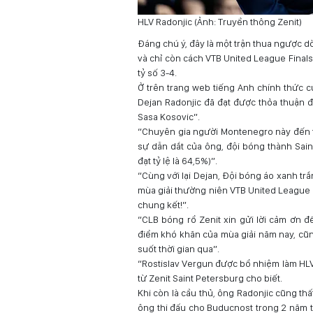
HLV Radonjic (Ảnh: Truyền thông Zenit)
Đáng chú ý, đây là một trận thua ngược dò
và chỉ còn cách VTB United League Finals đ
tỷ số 3-4.
Ở trên trang web tiếng Anh chính thức c
Dejan Radonjic đã đạt được thỏa thuận đ
Sasa Kosovic”.
“Chuyên gia người Montenegro này đến t
sự dẫn dắt của ông, đội bóng thành Sain
đạt tỷ lệ là 64,5%)”.
“Cùng với lại Dejan, Đội bóng áo xanh tr
mùa giải thường niên VTB United League 
chung kết!”.
“CLB bóng rổ Zenit xin gửi lời cảm ơn đ
điểm khó khăn của mùa giải năm nay, cũ
suốt thời gian qua”.
“Rostislav Vergun được bổ nhiệm làm HLV
từ Zenit Saint Petersburg cho biết.
Khi còn là cầu thủ, ông Radonjic cũng thấ
ông thi đấu cho Buducnost trong 2 năm 