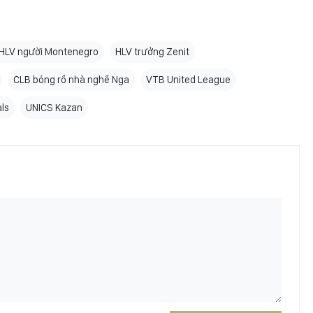
HLV người Montenegro
HLV trưởng Zenit
CLB bóng rổ nhà nghề Nga
VTB United League
ls
UNICS Kazan