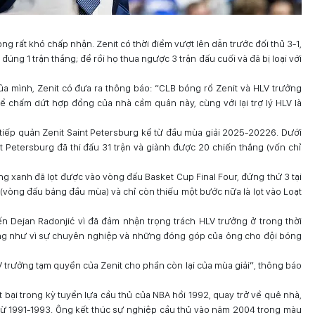
ng rất khó chấp nhận. Zenit có thời điểm vượt lên dẫn trước đối thủ 3-1,
úng 1 trận thắng; để rồi họ thua ngược 3 trận đấu cuối và đã bị loại với
ủa mình, Zenit có đưa ra thông báo: “CLB bóng rổ Zenit và HLV trưởng
ể chấm dứt hợp đồng của nhà cầm quân này, cùng với lại trợ lý HLV là
iếp quản Zenit Saint Petersburg kể từ đầu mùa giải 2025-20226. Dưới
t Petersburg đã thi đấu 31 trận và giành được 20 chiến thắng (vốn chỉ
ắng xanh đã lọt được vào vòng đấu Basket Cup Final Four, đứng thứ 3 tại
(vòng đấu bảng đầu mùa) và chỉ còn thiếu một bước nữa là lọt vào Loạt
ến Dejan Radonjić vì đã đảm nhận trọng trách HLV trưởng ở trong thời
ng như vì sự chuyên nghiệp và những đóng góp của ông cho đội bóng
 trưởng tạm quyền của Zenit cho phần còn lại của mùa giải”, thông báo
t bại trong kỳ tuyển lựa cầu thủ của NBA hồi 1992, quay trở về quê nhà,
từ 1991-1993. Ông kết thúc sự nghiệp cầu thủ vào năm 2004 trong màu