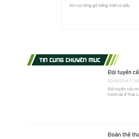
Xin vui lòng gõ tiếng Việt có dấu
TIN CÙNG CHUYÊN MỤC
Đội tuyển cầ
07/08/2026 17:50
Đội tuyển cầu mâ
tranh tài ở Thái L
Đoàn thể tha