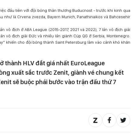
ệc đầu tiên với đội bóng thân thương Buducnost - trước khi kinh qua
Âu như là Crvena zvezda, Bayern Munich, Panathinaikos và Bahcesehir
n vô địch ở ABA League (2015-2017, 2021 và 2022), 7 lần vô địch giải
 lần vô địch giải Đức và nhiều lần giành Cúp QG ở Serbia, Montenegro.
 tay” khiến cho đội bóng thành Saint Petersburg lâm vào cảnh khó khăn
rở thành HLV đắt giá nhất EuroLeague
ng xuất sắc trước Zenit, giành vé chung kết
Zenit sẽ buộc phải bước vào trận đấu thứ 7