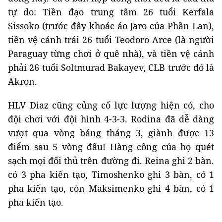
tự do: Tiền đạo trung tâm 26 tuổi Kerfala
Sissoko (trước đây khoác áo Jaro của Phần Lan),
tiền vệ cánh trái 26 tuổi Teodoro Arce (là người
Paraguay từng chơi ở quê nhà), và tiền vệ cánh
phải 26 tuổi Soltmurad Bakayev, CLB trước đó là
Akron.
HLV Diaz cũng củng cố lực lượng hiện có, cho
đội chơi với đội hình 4-3-3. Rodina đã dễ dàng
vượt qua vòng bảng tháng 3, giành được 13
điểm sau 5 vòng đấu! Hàng công của họ quét
sạch mọi đối thủ trên đường đi. Reina ghi 2 bàn.
có 3 pha kiến ​​tạo, Timoshenko ghi 3 bàn, có 1
pha kiến ​​tạo, còn Maksimenko ghi 4 bàn, có 1
pha kiến ​​tạo.