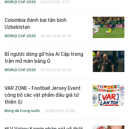
WORLD CUP 2026
14/07/2026 13:27
Colombia đánh bại tân binh
Uzbekistan
WORLD CUP 2026
18/06/2026 05:19
Bỉ ngược dòng gỡ hòa Ai Cập trong
trận mở màn bảng G
WORLD CUP 2026
15/06/2026 22:00
VAR ZONE - Football Jersey Event
công bố các vật phẩm đấu giá từ
thiện
Bóng đá trong nước
11/06/2026 23:48
HLV Valery Karpin nhận xét về thất