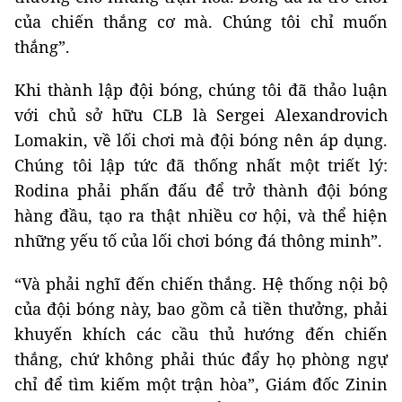
của chiến thắng cơ mà. Chúng tôi chỉ muốn
thắng”.
Khi thành lập đội bóng, chúng tôi đã thảo luận
với chủ sở hữu CLB là Sergei Alexandrovich
Lomakin, về lối chơi mà đội bóng nên áp dụng.
Chúng tôi lập tức đã thống nhất một triết lý:
Rodina phải phấn đấu để trở thành đội bóng
hàng đầu, tạo ra thật nhiều cơ hội, và thể hiện
những yếu tố của lối chơi bóng đá thông minh”.
“Và phải nghĩ đến chiến thắng. Hệ thống nội bộ
của đội bóng này, bao gồm cả tiền thưởng, phải
khuyến khích các cầu thủ hướng đến chiến
thắng, chứ không phải thúc đẩy họ phòng ngự
chỉ để tìm kiếm một trận hòa”, Giám đốc Zinin