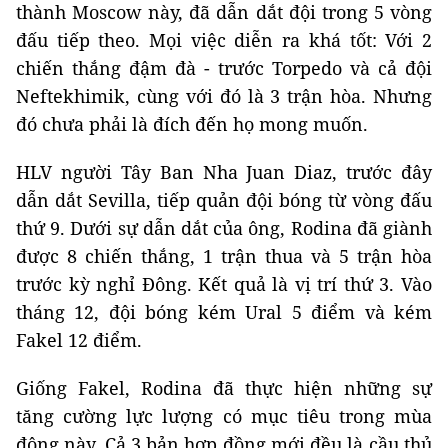
thành Moscow này, đã dẫn dắt đội trong 5 vòng
đấu tiếp theo. Mọi việc diễn ra khá tốt: Với 2
chiến thắng đậm đà - trước Torpedo và cả đội
Neftekhimik, cùng với đó là 3 trận hòa. Nhưng
đó chưa phải là đích đến họ mong muốn.
HLV người Tây Ban Nha Juan Diaz, trước đây
dẫn dắt Sevilla, tiếp quản đội bóng từ vòng đấu
thứ 9. Dưới sự dẫn dắt của ông, Rodina đã giành
được 8 chiến thắng, 1 trận thua và 5 trận hòa
trước kỳ nghỉ Đông. Kết quả là vị trí thứ 3. Vào
tháng 12, đội bóng kém Ural 5 điểm và kém
Fakel 12 điểm.
Giống Fakel, Rodina đã thực hiện những sự
tăng cường lực lượng có mục tiêu trong mùa
đông này. Cả 3 bản hợp đồng mới đều là cầu thủ