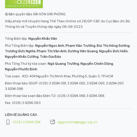
© Bản quyền Báo SÀI GÒN GIẢI PHÓNG.
Giấy phép mở chuyên trang Thể Thao Online số 28/GP-CBC do Cục Báo chí, Bộ
Thông tin và Truyền thông cấp ngày 06-09-2023.
Tổng Biên tập:
Nguyễn Khắc Văn
Phó Tổng Biên tập:
Nguyễn Ngọc Anh
,
Phạm Văn Trường
,
Bùi Thị Hồng Sương
,
Trương Đức Nghĩa
,
Phạm Thị Vân Anh
,
Dương Văn Quang
,
Nguyễn Đức Hiển
,
Nguyễn Khắc Cường
,
Trần Gia Bảo
Phó Tổng Thư ký tòa soạn:
Ngô Quang Trưởng
,
Nguyễn Chiến Dũng
,
Nguyễn Phước Bình
Tòa soạn : 432-434 Nguyễn Thị Minh Khai, Phường 5, Quận 3, TP.HCM
Điện thoại báo SGGP: (028) 3.9294.091, 3.9294.092, 3.9294.093, 3.9294.097,
3.9294.098
Điện thoại tòa soạn Báo Điện Tử: (028) 3.9294.069, 3.9294.068
Fax: (028) 3.9294.083
LIÊN HỆ QUẢNG CÁO :
(028) 3.9294.094
sggponline@sggp.org.vn