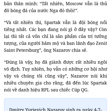
bản thân mình: “Tất nhiên, Moscow vẫn là thủ
đô bóng đá của nước Nga đó thôi!”.
“Và tất nhiên thì, Spartak vẫn là đội bóng nổi
tiếng nhất. Các bạn đang nói gì ở đây vậy? Còn
lại thì tất cả vốn chỉ là sản phẩm của trí tưởng
tượng, của người hâm mộ và ban lãnh đạo Zenit
Saint Petersburg”, ông Nazarov chia sẻ.
“Đúng là vậy, họ đã giành được rất nhiều ngôi
vô địch. Tuy nhiên, họ vẫn có những cơ hội như
vậy và chúng tôi cũng vậy”, Nazarov nói khi
nhiều chuyên gia cho rằng, đã đến lúc Spartak
nói về danh hiệu RPL sau chiếc Cúp QG.
Dmitry Yurievich Nazarov sinh ra ngày 4-7-