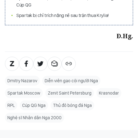
Cúp QG
Spartak bị chỉ trích nặng nề sau trận thua Krylia!
Đ.Hg.
Dmitry Nazarov
Diễn viên gạo cội người Nga
Spartak Moscow
Zenit Saint Petersburg
Krasnodar
RPL
Cúp QG Nga
Thủ đô bóng đá Nga
Nghệ sĩ Nhân dân Nga 2000