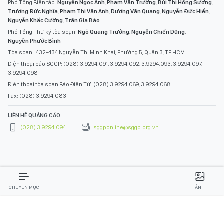
Phó Tổng Biên tập:
Nguyễn Ngọc Anh
,
Phạm Văn Trường
,
Bùi Thị Hồng Sương
,
Trương Đức Nghĩa
,
Phạm Thị Vân Anh
,
Dương Văn Quang
,
Nguyễn Đức Hiển
,
Nguyễn Khắc Cường
,
Trần Gia Bảo
Phó Tổng Thư ký tòa soạn:
Ngô Quang Trưởng
,
Nguyễn Chiến Dũng
,
Nguyễn Phước Bình
Tòa soạn : 432-434 Nguyễn Thị Minh Khai, Phường 5, Quận 3, TP.HCM
Điện thoại báo SGGP: (028) 3.9294.091, 3.9294.092, 3.9294.093, 3.9294.097,
3.9294.098
Điện thoại tòa soạn Báo Điện Tử: (028) 3.9294.069, 3.9294.068
Fax: (028) 3.9294.083
LIÊN HỆ QUẢNG CÁO :
(028) 3.9294.094
sggponline@sggp.org.vn
CHUYÊN MỤC
ẢNH