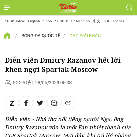
SGGP Online
English Edition
SGGP Đầu tư Tài chính
中文
SGGP Epaper
BÓNG ĐÁ QUỐC TẾ
CÁC GIẢI KHÁC
Diễn viên Dmitry Razanov hết lời
khen ngợi Spartak Moscow
SGGPO
28/05/2026 09:38
Diễn viên - Nhà thơ nổi tiếng người Nga, ông
Dmitry Razanov vốn là một Fan nhiệt thành của
CLB Spartak Moscow. Mới đây, khi trả lời phỏng