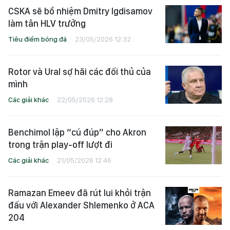
CSKA sẽ bổ nhiệm Dmitry Igdisamov
làm tân HLV trưởng
Tiêu điểm bóng đá
23/05/2026 12:32
Rotor và Ural sợ hãi các đối thủ của
mình
Các giải khác
22/05/2026 12:28
Benchimol lập “cú đúp” cho Akron
trong trận play-off lượt đi
Các giải khác
21/05/2026 12:46
Ramazan Emeev đã rút lui khỏi trận
đấu với Alexander Shlemenko ở ACA
204