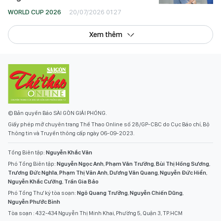
WORLD CUP 2026
20/07/2026 01:27
Xem thêm
© Bản quyền Báo SÀI GÒN GIẢI PHÓNG.
Giấy phép mở chuyên trang Thể Thao Online số 28/GP-CBC do Cục Báo chí, Bộ
Thông tin và Truyền thông cấp ngày 06-09-2023.
Tổng Biên tập:
Nguyễn Khắc Văn
Phó Tổng Biên tập:
Nguyễn Ngọc Anh
,
Phạm Văn Trường
,
Bùi Thị Hồng Sương
,
Trương Đức Nghĩa
,
Phạm Thị Vân Anh
,
Dương Văn Quang
,
Nguyễn Đức Hiển
,
Nguyễn Khắc Cường
,
Trần Gia Bảo
Phó Tổng Thư ký tòa soạn:
Ngô Quang Trưởng
,
Nguyễn Chiến Dũng
,
Nguyễn Phước Bình
Tòa soạn : 432-434 Nguyễn Thị Minh Khai, Phường 5, Quận 3, TP.HCM