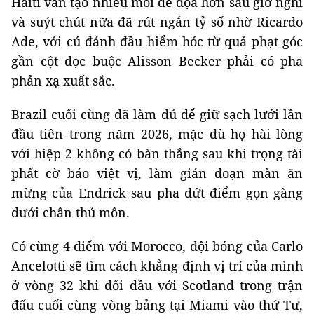
Haiti vẫn tạo nhiều mối đe dọa hơn sau giờ nghỉ
và suýt chút nữa đã rút ngắn tỷ số nhờ Ricardo
Ade, với cú đánh đầu hiểm hóc từ quả phạt góc
gần cột dọc buộc Alisson Becker phải có pha
phản xạ xuất sắc.
Brazil cuối cùng đã làm đủ để giữ sạch lưới lần
đầu tiên trong năm 2026, mặc dù họ hài lòng
với hiệp 2 không có bàn thắng sau khi trọng tài
phất cờ báo việt vị, làm gián đoạn màn ăn
mừng của Endrick sau pha dứt điểm gọn gàng
dưới chân thủ môn.
Có cùng 4 điểm với Morocco, đội bóng của Carlo
Ancelotti sẽ tìm cách khẳng định vị trí của mình
ở vòng 32 khi đối đầu với Scotland trong trận
đấu cuối cùng vòng bảng tại Miami vào thứ Tư,