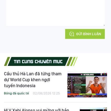
GỬI BÌNH LUẬN
TIN CÙNG CHUYÊN MỤC
Cầu thủ Hà Lan đã từng tham
dự World Cup khen ngợi
tuyển Indonesia
Bóng đá quốc tế
02/08/2026 12:25
HLV Xabi Alonso vui mừng với bản