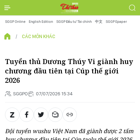
SGGP Online
English Edition
SGGP Đầu tư Tài chính
中文
SGGP Epaper
CÁC MÔN KHÁC
Tuyển thủ Dương Thúy Vi giành huy
chương đầu tiên tại Cúp thế giới
2026
SGGPO
07/07/2026 15:34
Đội tuyển wushu Việt Nam đã giành được 2 tấm
huy chương đầu tiên tại Cúp taolu thế giới 2026