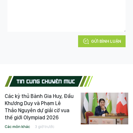
GỬI BÌNH LUẬN
TIN CÙNG CHUYÊN MỤC
Các kỳ thủ Bành Gia Huy, Đầu
Khương Duy và Phạm Lê
Thảo Nguyên dự giải cờ vua
thế giới Olympiad 2026
Các môn khác
3 giờ trước