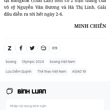
tại Bangkok (Thái Lan) mới có 2 trận thắng của
võ sỹ Nguyễn Văn Đương và Hà Thị Linh. Giải
đấu diễn ra tới hết ngày 2-6.
MINH CHIẾN
boxing
Olympic 2024
boxing Việt Nam
Lưu Diễm Quỳnh
Thể thao Việt Nam
ASIAD 19
BÌNH LUẬN