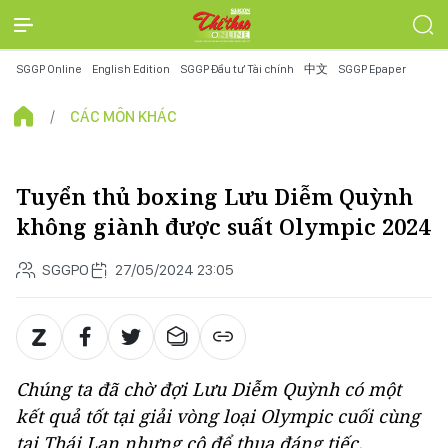
SGGP Online
English Edition
SGGP Đầu tư Tài chính
中文
SGGP Epaper
CÁC MÔN KHÁC
Tuyển thủ boxing Lưu Diễm Quỳnh
không giành được suất Olympic 2024
SGGPO
27/05/2024 23:05
Chúng ta đã chờ đợi Lưu Diễm Quỳnh có một
kết quả tốt tại giải vòng loại Olympic cuối cùng
tại Thái Lan nhưng cô để thua đáng tiếc.