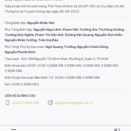
Giấy phép mở chuyên trang Thể Thao Online số 28/GP-CBC do Cục Báo chí, Bộ
Thông tin và Truyền thông cấp ngày 06-09-2023.
Tổng Biên tập:
Nguyễn Khắc Văn
Phó Tổng Biên tập:
Nguyễn Ngọc Anh
,
Phạm Văn Trường
,
Bùi Thị Hồng Sương
,
Trương Đức Nghĩa
,
Phạm Thị Vân Anh
,
Dương Văn Quang
,
Nguyễn Đức Hiển
,
Nguyễn Khắc Cường
,
Trần Gia Bảo
Phó Tổng Thư ký tòa soạn:
Ngô Quang Trưởng
,
Nguyễn Chiến Dũng
,
Nguyễn Phước Bình
Tòa soạn : 432-434 Nguyễn Thị Minh Khai, Phường 5, Quận 3, TP.HCM
Điện thoại báo SGGP: (028) 3.9294.091, 3.9294.092, 3.9294.093, 3.9294.097,
3.9294.098
Điện thoại tòa soạn Báo Điện Tử: (028) 3.9294.069, 3.9294.068
Fax: (028) 3.9294.083
LIÊN HỆ QUẢNG CÁO :
(028) 3.9294.094
sggponline@sggp.org.vn