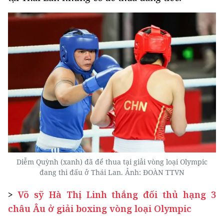
Diễm Quỳnh (xanh) đã để thua tại giải vòng loại Olympic
đang thi đấu ở Thái Lan. Ảnh: ĐOÀN TTVN
>
Võ sỹ Hà Thị Linh thắng đối thủ hạng 3
châu Âu ở giải boxing vòng loại Olympic