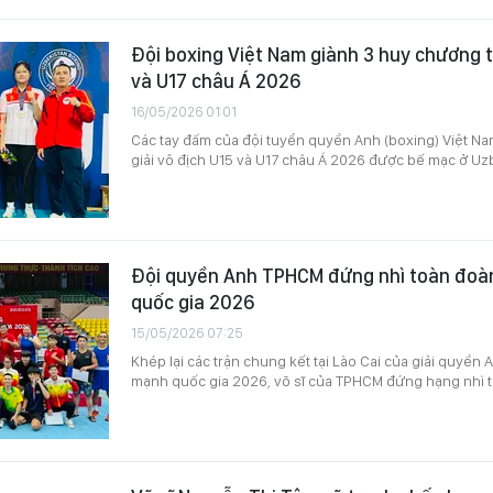
Đội boxing Việt Nam giành 3 huy chương tạ
và U17 châu Á 2026
16/05/2026 01:01
Các tay đấm của đội tuyển quyền Anh (boxing) Việt Na
giải vô địch U15 và U17 châu Á 2026 được bế mạc ở Uz
Đội quyền Anh TPHCM đứng nhì toàn đoàn
quốc gia 2026
15/05/2026 07:25
Khép lại các trận chung kết tại Lào Cai của giải quyền 
mạnh quốc gia 2026, võ sĩ của TPHCM đứng hạng nhì 