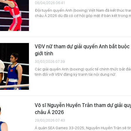
06/04/2026 06:41
Đội tuyển quyền Anh (boxing) Việt Nam đã kết thúc tranh
châu Á 2026 dù đã có cơ hội góp mặt ở bán kết trong 
VĐV nữ tham dự giải quyền Anh bắt buộc 
giới tính
30/03/2026 07:39
Các giải quyền Anh (boxing) quốc tế chính thức bắt đầu
tính đối với VĐV đăng ký tranh tài nội dung nữ.
Võ sĩ Nguyễn Huyền Trân tham dự giải qu
châu Á 2026
29/03/2026 07:43
Á quân SEA Games 33-2025, Nguyễn Huyền Trân sẽ tìm