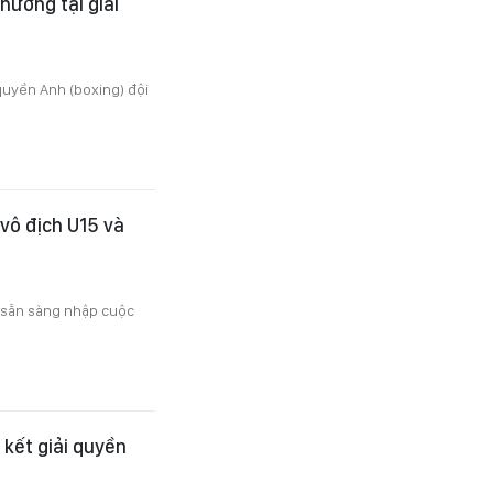
hương tại giải
 quyền Anh (boxing) đội
 vô địch U15 và
n sẵn sàng nhập cuộc
 kết giải quyền