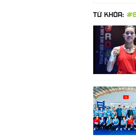
TỪ KHÓA:
#B