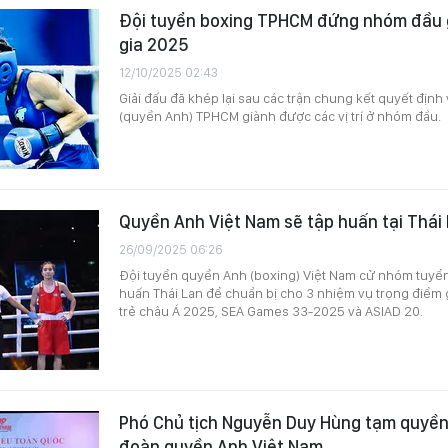
Đội tuyển boxing TPHCM đứng nhóm đầu g
gia 2025
12/10/2025 02:43
Giải đấu đã khép lại sau các trận chung kết quyết định
(quyền Anh) TPHCM giành được các vị trí ở nhóm đầu.
Quyền Anh Việt Nam sẽ tập huấn tại Thái
26/09/2025 06:26
Đội tuyển quyền Anh (boxing) Việt Nam cử nhóm tuyển
huấn Thái Lan để chuẩn bị cho 3 nhiệm vụ trọng điểm 
trẻ châu Á 2025, SEA Games 33-2025 và ASIAD 20.
Phó Chủ tịch Nguyễn Duy Hùng tạm quyền
đoàn quyền Anh Việt Nam