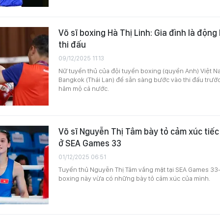
Võ sĩ boxing Hà Thị Linh: Gia đình là động
thi đấu
09/12/2025 11:13
Nữ tuyển thủ của đội tuyển boxing (quyền Anh) Việt Na
Bangkok (Thái Lan) để sẵn sàng bước vào thi đấu trướ
hâm mộ cả nước.
Võ sĩ Nguyễn Thị Tâm bày tỏ cảm xúc tiếc
ở SEA Games 33
01/12/2025 06:51
Tuyển thủ Nguyễn Thị Tâm vắng mặt tại SEA Games 33-
boxing này vừa có những bày tỏ cảm xúc của mình.