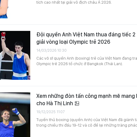
tích cao nhất tại giải vô địch châu Á 2026.
Đội quyền Anh Việt Nam thua đáng tiếc 2 
giải vòng loại Olympic trẻ 2026
14/03/2026 10:30
Các võ sĩ quyền Anh (boxing) trẻ của Việt Nam đang tran
Olympic trẻ 2026 tổ chức ở Bangkok (Thái Lan).
Xem những đòn tấn công mạnh mẽ mang l
cho Hà Thị Linh
19/12/2025 11:07
Tuyển thủ boxing (quyền Anh) của Việt Nam đã giành 
trong chiều thi đấu 19-12 và cô để lại những tràng pháo