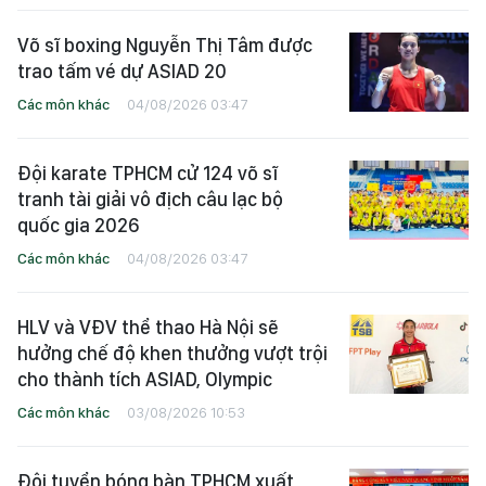
Võ sĩ boxing Nguyễn Thị Tâm được
trao tấm vé dự ASIAD 20
Các môn khác
04/08/2026 03:47
Đội karate TPHCM cử 124 võ sĩ
tranh tài giải vô địch câu lạc bộ
quốc gia 2026
Các môn khác
04/08/2026 03:47
HLV và VĐV thể thao Hà Nội sẽ
hưởng chế độ khen thưởng vượt trội
cho thành tích ASIAD, Olympic
Các môn khác
03/08/2026 10:53
Đội tuyển bóng bàn TPHCM xuất