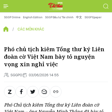
SGGP Online
English Edition
SGGP Đầu tư Tài chính
中文
SGGP Epaper
CÁC MÔN KHÁC
Phó chủ tịch kiêm Tổng thư ký Liên
đoàn cờ Việt Nam bày tỏ nguyện
vọng xin nghỉ việc
SGGPO
03/06/2026 14:55
Phó Chủ tịch kiêm Tổng thư ký Liên đoàn cờ
Việt Nam – ông Nguyễn Minh Thắng đã bày tỏ