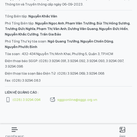
Thông tin và Truyền thông cấp ngày 06-09-2023.
Tổng Biên tập:
Nguyễn Khắc Văn
Phó Tổng Biên tập:
Nguyễn Ngọc Anh
,
Phạm Văn Trường
,
Bùi Thị Hồng Sương
,
Trương Đức Nghĩa
,
Phạm Thị Vân Anh
,
Dương Văn Quang
,
Nguyễn Đức Hiển
,
Nguyễn Khắc Cường
,
Trần Gia Bảo
Phó Tổng Thư ký tòa soạn:
Ngô Quang Trưởng
,
Nguyễn Chiến Dũng
,
Nguyễn Phước Bình
Tòa soạn : 432-434 Nguyễn Thị Minh Khai, Phường 5, Quận 3, TP.HCM
Điện thoại báo SGGP: (028) 3.9294.091, 3.9294.092, 3.9294.093, 3.9294.097,
3.9294.098
Điện thoại tòa soạn Báo Điện Tử: (028) 3.9294.069, 3.9294.068
Fax: (028) 3.9294.083
LIÊN HỆ QUẢNG CÁO :
(028) 3.9294.094
sggponline@sggp.org.vn
CHUYÊN MỤC
ẢNH