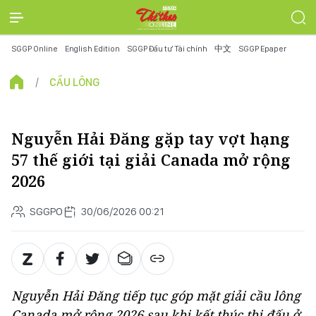
SGGP Online
English Edition
SGGP Đầu tư Tài chính
中文
SGGP Epaper
CẦU LÔNG
Nguyễn Hải Đăng gặp tay vợt hạng
57 thế giới tại giải Canada mở rộng
2026
SGGPO
30/06/2026 00:21
Nguyễn Hải Đăng tiếp tục góp mặt giải cầu lông
Canada mở rộng 2026 sau khi kết thúc thi đấu ở