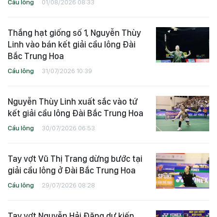
Cầu lông
01/08/2026 08:33
Thắng hạt giống số 1, Nguyễn Thùy
Linh vào bán kết giải cầu lông Đài
Bắc Trung Hoa
Cầu lông
31/07/2026 10:39
Nguyễn Thùy Linh xuất sắc vào tứ
kết giải cầu lông Đài Bắc Trung Hoa
Cầu lông
30/07/2026 06:53
Tay vợt Vũ Thị Trang dừng bước tại
giải cầu lông ở Đài Bắc Trung Hoa
Cầu lông
29/07/2026 08:28
Tay vợt Nguyễn Hải Đăng dự kiến