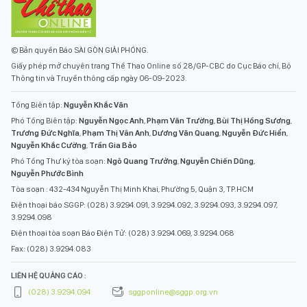
© Bản quyền Báo SÀI GÒN GIẢI PHÓNG.
Giấy phép mở chuyên trang Thể Thao Online số 28/GP-CBC do Cục Báo chí, Bộ
Thông tin và Truyền thông cấp ngày 06-09-2023.
Tổng Biên tập:
Nguyễn Khắc Văn
Phó Tổng Biên tập:
Nguyễn Ngọc Anh
,
Phạm Văn Trường
,
Bùi Thị Hồng Sương
,
Trương Đức Nghĩa
,
Phạm Thị Vân Anh
,
Dương Văn Quang
,
Nguyễn Đức Hiển
,
Nguyễn Khắc Cường
,
Trần Gia Bảo
Phó Tổng Thư ký tòa soạn:
Ngô Quang Trưởng
,
Nguyễn Chiến Dũng
,
Nguyễn Phước Bình
Tòa soạn : 432-434 Nguyễn Thị Minh Khai, Phường 5, Quận 3, TP.HCM
Điện thoại báo SGGP: (028) 3.9294.091, 3.9294.092, 3.9294.093, 3.9294.097,
3.9294.098
Điện thoại tòa soạn Báo Điện Tử: (028) 3.9294.069, 3.9294.068
Fax: (028) 3.9294.083
LIÊN HỆ QUẢNG CÁO :
(028) 3.9294.094
sggponline@sggp.org.vn