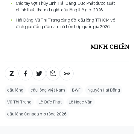
Các tay vợt Thùy Linh, Hải Đăng, Đức Phát được suất
chính thức tham dự giải cầu lông thế giới 2026
Hải Đăng, Vũ Thị Trang cùng đội cầu lông TPHCM vô
địch giải đồng đội nam nữ hỗn hợp quốc gia 2026
MINH CHIẾN
cầu lông
cầu lông Việt Nam
BWF
Nguyễn Hải Đăng
Vũ Thị Trang
Lê Đức Phát
Lê Ngọc Vân
cầu lông Canada mở rộng 2026