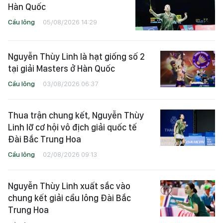
Hàn Quốc
Cầu lông
05/08/2026 14:29
Nguyễn Thùy Linh là hạt giống số 2
tại giải Masters ở Hàn Quốc
Cầu lông
03/08/2026 06:37
Thua trận chung kết, Nguyễn Thùy
Linh lỡ cơ hội vô địch giải quốc tế
Đài Bắc Trung Hoa
Cầu lông
02/08/2026 09:13
Nguyễn Thùy Linh xuất sắc vào
chung kết giải cầu lông Đài Bắc
Trung Hoa