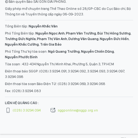
© Bản quyền Báo SÀI GÒN GIẢI PHÓNG.
Giấy phép mở chuyên trang Thể Thao Online số 28/GP-CBC do Cục Báo chí, Bộ
Thông tin và Truyền thông cấp ngày 06-09-2023.
Tổng Biên tập:
Nguyễn Khắc Văn
Phó Tổng Biên tập:
Nguyễn Ngọc Anh
,
Phạm Văn Trường
,
Bùi Thị Hồng Sương
,
Trương Đức Nghĩa
,
Phạm Thị Vân Anh
,
Dương Văn Quang
,
Nguyễn Đức Hiển
,
Nguyễn Khắc Cường
,
Trần Gia Bảo
Phó Tổng Thư ký tòa soạn:
Ngô Quang Trưởng
,
Nguyễn Chiến Dũng
,
Nguyễn Phước Bình
Tòa soạn : 432-434 Nguyễn Thị Minh Khai, Phường 5, Quận 3, TP.HCM
Điện thoại báo SGGP: (028) 3.9294.091, 3.9294.092, 3.9294.093, 3.9294.097,
3.9294.098
Điện thoại tòa soạn Báo Điện Tử: (028) 3.9294.069, 3.9294.068
Fax: (028) 3.9294.083
LIÊN HỆ QUẢNG CÁO :
(028) 3.9294.094
sggponline@sggp.org.vn