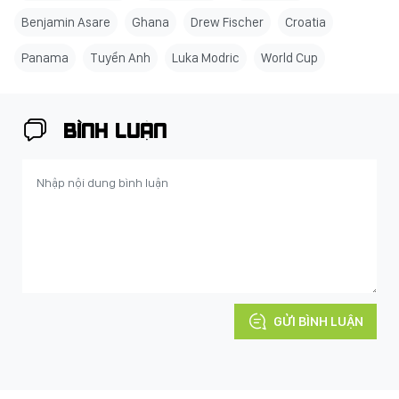
Benjamin Asare
Ghana
Drew Fischer
Croatia
Panama
Tuyển Anh
Luka Modric
World Cup
BÌNH LUẬN
GỬI BÌNH LUẬN