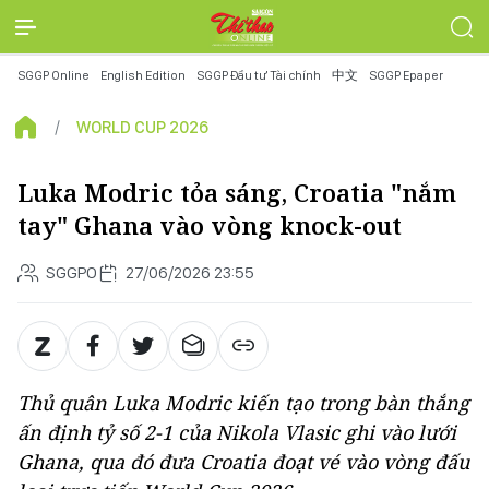
SGGP Online
English Edition
SGGP Đầu tư Tài chính
中文
SGGP Epaper
WORLD CUP 2026
Luka Modric tỏa sáng, Croatia "nắm
tay" Ghana vào vòng knock-out
SGGPO
27/06/2026 23:55
Thủ quân Luka Modric kiến tạo trong bàn thắng
ấn định tỷ số 2-1 của Nikola Vlasic ghi vào lưới
Ghana, qua đó đưa Croatia đoạt vé vào vòng đấu