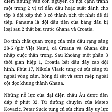
điểm nhưng vẫn còn nguyên cơ hội cạnh tranh
một trong 2 vị trí dẫn đầu hoặc suất dành cho
tốp 8 đội xếp thứ 3 có thành tích tốt nhất để đi
tiếp. Panama là đội đầu tiên của bảng đấu bị
loại sau 2 thất bại trước Ghana và Croatia.
Do tính chất quan trọng của trận đấu rạng sáng
28-6 (giờ Việt Nam), cả Croatia và Ghana đều
nhập cuộc thận trọng. Sau khoảng một phần 3
thời gian hiệp 1, Croatia bắt đầu đẩy cao đội
hình. Phút 17, Nikola Vlasic tung cú sút căng từ
ngoài vòng cấm, bóng đi sệt và sượt mép ngoài
cột dọc khung thành Ghana.
Những nỗ lực của đại diện châu Âu được đền
đáp ở phút 32. Từ đường chuyền của Mateo
Kovacic, Petar Sucic tung cú sút chìm đầy uy lực