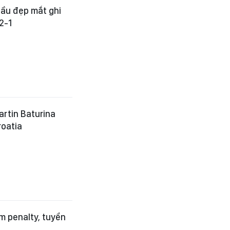
đầu đẹp mắt ghi
2-1
artin Baturina
roatia
m penalty, tuyển