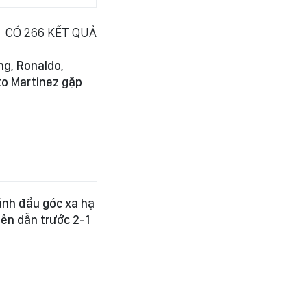
CÓ
266
KẾT QUẢ
ng, Ronaldo,
o Martinez gặp
ánh đầu góc xa hạ
ên dẫn trước 2-1