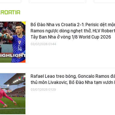
ROATIA
Bồ Đào Nha vs Croatia 2-1: Perisic dệt mộ
Ramos ngược dòng nghẹt thở, HLV Robert
Tây Ban Nha ở vòng 1/8 World Cup 2026
03/07/2026 01:44
Rafael Leao treo bóng, Goncalo Ramos đ
thủ môn Livakovic, Bồ Đào Nha tạm vươn l
03/07/2026 01:29