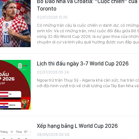
Bồ Đào Nha và Croatia: “Cuộc chiến” của 
Toronto
02/07/2026 13:25
Có những trận cầu là cuộc chiến vì danh dự, có những 
sinh tồn. Và có những trận, như cuộc đối đầu giữa Bồ Đ
vòng 32 đội World Cup 2026, là sự giao thoa của nhữ
chuyện di cư và tình yêu quê hương được vun đắp qua
Lịch thi đấu ngày 3-7 World Cup 2026
02/07/2026 05:24
Ngoại trừ trận Thụy Sỹ - Algeria khá cân sức, hai trận c
với đội hình vượt trội về chất lượng của Tây Ban Nha v
Xếp hạng bảng L World Cup 2026
28/06/2026 00:09