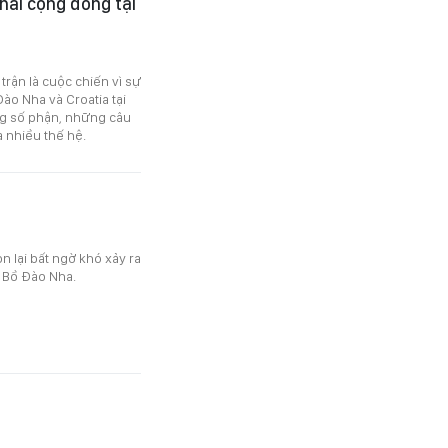
hai cộng đồng tại
trận là cuộc chiến vì sự
ào Nha và Croatia tại
ng số phận, những câu
 nhiều thế hệ.
òn lại bất ngờ khó xảy ra
à Bồ Đào Nha.