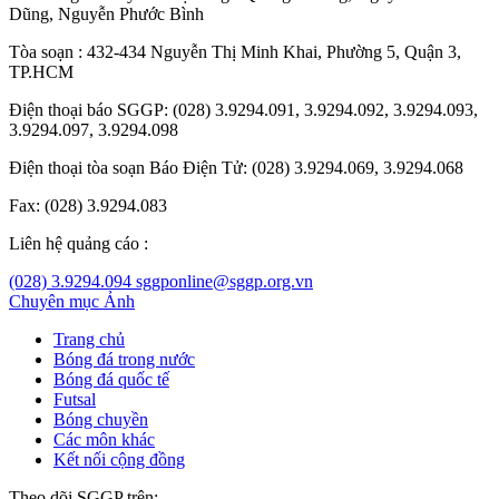
Dũng
,
Nguyễn Phước Bình
Tòa soạn : 432-434 Nguyễn Thị Minh Khai, Phường 5, Quận 3,
TP.HCM
Điện thoại báo SGGP: (028) 3.9294.091, 3.9294.092, 3.9294.093,
3.9294.097, 3.9294.098
Điện thoại tòa soạn Báo Điện Tử: (028) 3.9294.069, 3.9294.068
Fax: (028) 3.9294.083
Liên hệ quảng cáo :
(028) 3.9294.094
sggponline@sggp.org.vn
Chuyên mục
Ảnh
Trang chủ
Bóng đá trong nước
Bóng đá quốc tế
Futsal
Bóng chuyền
Các môn khác
Kết nối cộng đồng
Theo dõi SGGP trên: