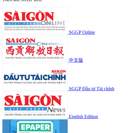
SGGP Online
中文版
SGGP Đầu tư Tài chính
English Edition