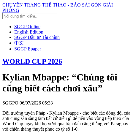
CHUYÊN TRANG THỂ THAO - BÁO SÀI GÒN GIẢI
PHÓNG
SGGP Online
English Edition
SGGP Đầu tư Tài chính
中文
SGGP Epaper
WORLD CUP 2026
Kylian Mbappe: “Chúng tôi
cũng biết cách chơi xấu”
SGGPO
06/07/2026 05:33
Đội trưởng tuyển Pháp - Kylian Mbappe - cho biết các đồng đội của
anh cũng sẵn sàng làm bất cứ điều gì để tiến vào vòng tiếp theo của
World Cup ngay khi họ vượt qua trận đấu căng thẳng với Paraguay
với chiến thắng thuyết phục có tỷ số 1-0.