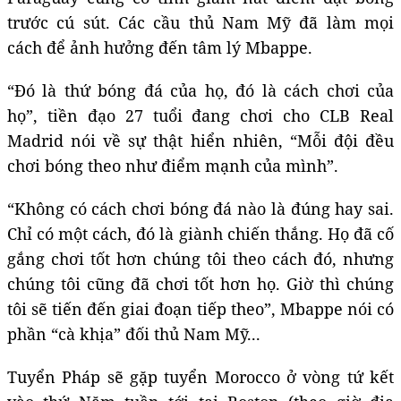
trước cú sút. Các cầu thủ Nam Mỹ đã làm mọi
cách để ảnh hưởng đến tâm lý Mbappe.
“Đó là thứ bóng đá của họ, đó là cách chơi của
họ”, tiền đạo 27 tuổi đang chơi cho CLB Real
Madrid nói về sự thật hiển nhiên, “Mỗi đội đều
chơi bóng theo như điểm mạnh của mình”.
“Không có cách chơi bóng đá nào là đúng hay sai.
Chỉ có một cách, đó là giành chiến thắng. Họ đã cố
gắng chơi tốt hơn chúng tôi theo cách đó, nhưng
chúng tôi cũng đã chơi tốt hơn họ. Giờ thì chúng
tôi sẽ tiến đến giai đoạn tiếp theo”, Mbappe nói có
phần “cà khịa” đối thủ Nam Mỹ...
Tuyển Pháp sẽ gặp tuyển Morocco ở vòng tứ kết