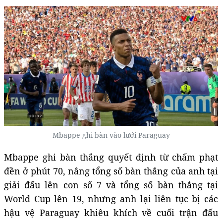
Mbappe ghi bàn vào lưới Paraguay
Mbappe ghi bàn thắng quyết định từ chấm phạt
đền ở phút 70, nâng tổng số bàn thắng của anh tại
giải đấu lên con số 7 và tổng số bàn thắng tại
World Cup lên 19, nhưng anh lại liên tục bị các
hậu vệ Paraguay khiêu khích về cuối trận đấu