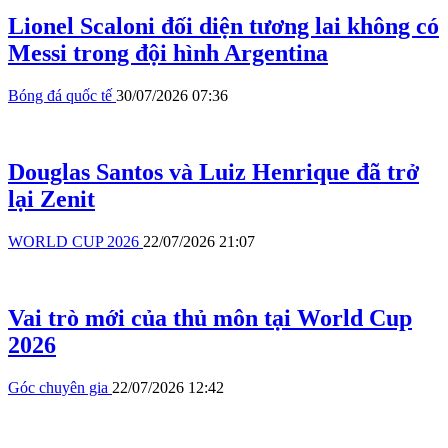
Lionel Scaloni đối diện tương lai không có
Messi trong đội hình Argentina
Bóng đá quốc tế
30/07/2026 07:36
Douglas Santos và Luiz Henrique đã trở
lại Zenit
WORLD CUP 2026
22/07/2026 21:07
Vai trò mới của thủ môn tại World Cup
2026
Góc chuyên gia
22/07/2026 12:42