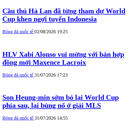
Cầu thủ Hà Lan đã từng tham dự World
Cup khen ngợi tuyển Indonesia
Bóng đá quốc tế
02/08/2026 19:25
HLV Xabi Alonso vui mừng với bản hợp
đồng mới Maxence Lacroix
Bóng đá quốc tế
31/07/2026 17:23
Son Heung-min sớm bỏ lại World Cup
phía sau, lại bùng nổ ở giải MLS
Bóng đá quốc tế
31/07/2026 14:55