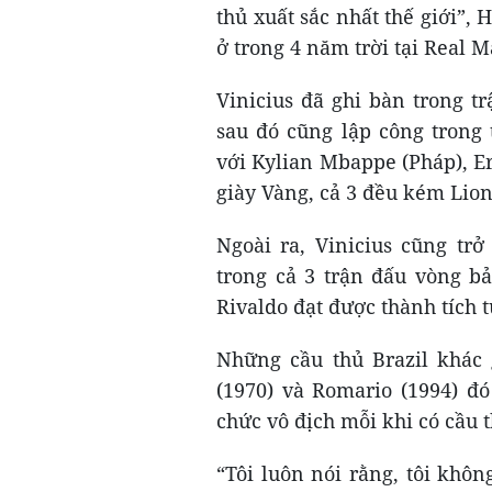
thủ xuất sắc nhất thế giới”, 
ở trong 4 năm trời tại Real M
Vinicius đã ghi bàn trong t
sau đó cũng lập công trong 
với Kylian Mbappe (Pháp), E
giày Vàng, cả 3 đều kém Lion
Ngoài ra, Vinicius cũng trở
trong cả 3 trận đấu vòng b
Rivaldo đạt được thành tích 
Những cầu thủ Brazil khác 
(1970) và Romario (1994) đó
chức vô địch mỗi khi có cầu 
“Tôi luôn nói rằng, tôi khô