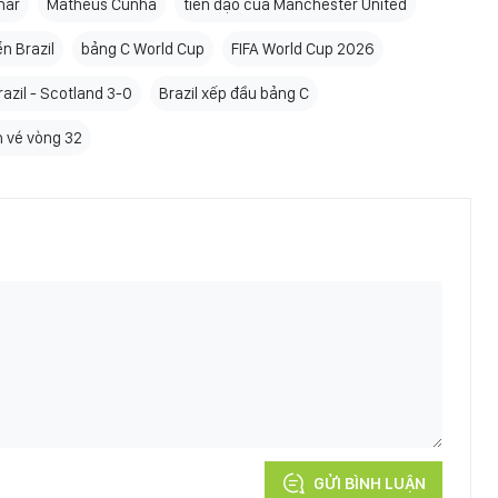
mar
Matheus Cunha
tiền đạo của Manchester United
n Brazil
bảng C World Cup
FIFA World Cup 2026
razil - Scotland 3-0
Brazil xếp đầu bảng C
h vé vòng 32
GỬI BÌNH LUẬN