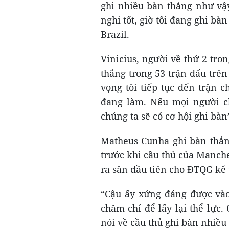
ghi nhiều bàn thắng như vậy,
nghi tốt, giờ tôi đang ghi bà
Brazil.
Vinicius, người về thứ 2 tr
thắng trong 53 trận đấu trê
vọng tôi tiếp tục đến trận c
đang làm. Nếu mọi người ch
chúng ta sẽ có cơ hội ghi bàn
Matheus Cunha ghi bàn thắng
trước khi cầu thủ của Manche
ra sân đầu tiên cho ĐTQG kể
“Cậu ấy xứng đáng được vào
chăm chỉ để lấy lại thể lực.
nói về cầu thủ ghi bàn nhiều 