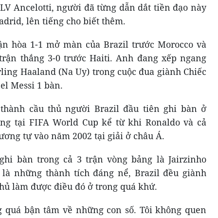
HLV Ancelotti, người đã từng dẫn dắt tiền đạo này
adrid, lên tiếng cho biết thêm.
rận hòa 1-1 mở màn của Brazil trước Morocco và
trận thắng 3-0 trước Haiti. Anh đang xếp ngang
rling Haaland (Na Uy) trong cuộc đua giành Chiếc
el Messi 1 bàn.
 thành cầu thủ người Brazil đầu tiên ghi bàn ở
ảng tại FIFA World Cup kể từ khi Ronaldo và cả
tương tự vào năm 2002 tại giải ở châu Á.
ghi bàn trong cả 3 trận vòng bảng là Jairzinho
 là những thành tích đáng nể, Brazil đều giành
thủ làm được điều đó ở trong quá khứ.
ng quá bận tâm về những con số. Tôi không quen