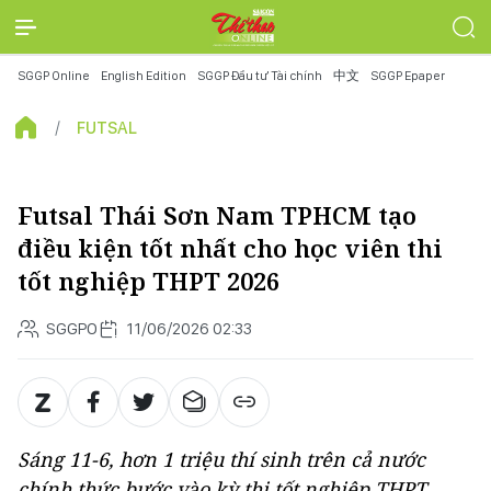
SGGP Online
English Edition
SGGP Đầu tư Tài chính
中文
SGGP Epaper
FUTSAL
Futsal Thái Sơn Nam TPHCM tạo
điều kiện tốt nhất cho học viên thi
tốt nghiệp THPT 2026
SGGPO
11/06/2026 02:33
Sáng 11-6, hơn 1 triệu thí sinh trên cả nước
chính thức bước vào kỳ thi tốt nghiệp THPT