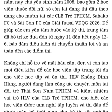
năm nay chủ yếu sinh năm 2008, bao gồm 2 học
viên thuộc đội nữ, số còn lại đang thi đấu theo
dạng cho mượn tại các CLB Trẻ TPHCM, Sahako
FC và Sài Gòn FC của Giải futsal VĐQG 2026. Để
giúp các em yên tâm bước vào kỳ thi, trung tâm
đã bố trí xe đưa đón từ ngày 11 đến hết ngày 12-
6, bảo đảm điều kiện di chuyển thuận lợi và an
toàn đến các điểm thi.
Không chỉ hỗ trợ về mặt hậu cần, đơn vị còn tạo
mọi điều kiện để các học viên tập trung tối đa
cho việc học tập và ôn thi. HLV Khổng Đình
Hùng, người đang làm công tác chuyên môn tại
đội trẻ Thái Sơn Nam TPHCM và kiêm nhiệm
vai trò HLV của CLB Trẻ TPHCM, cho biết các
học viên được tạm nghỉ tập luyện và thi đấu để
dành toàn bộ thời gian cho kỳ thi tốt nghiệp