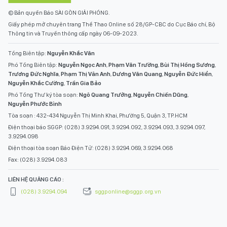
© Bản quyền Báo SÀI GÒN GIẢI PHÓNG.
Giấy phép mở chuyên trang Thể Thao Online số 28/GP-CBC do Cục Báo chí, Bộ
Thông tin và Truyền thông cấp ngày 06-09-2023.
Tổng Biên tập:
Nguyễn Khắc Văn
Phó Tổng Biên tập:
Nguyễn Ngọc Anh
,
Phạm Văn Trường
,
Bùi Thị Hồng Sương
,
Trương Đức Nghĩa
,
Phạm Thị Vân Anh
,
Dương Văn Quang
,
Nguyễn Đức Hiển
,
Nguyễn Khắc Cường
,
Trần Gia Bảo
Phó Tổng Thư ký tòa soạn:
Ngô Quang Trưởng
,
Nguyễn Chiến Dũng
,
Nguyễn Phước Bình
Tòa soạn : 432-434 Nguyễn Thị Minh Khai, Phường 5, Quận 3, TP.HCM
Điện thoại báo SGGP: (028) 3.9294.091, 3.9294.092, 3.9294.093, 3.9294.097,
3.9294.098
Điện thoại tòa soạn Báo Điện Tử: (028) 3.9294.069, 3.9294.068
Fax: (028) 3.9294.083
LIÊN HỆ QUẢNG CÁO :
(028) 3.9294.094
sggponline@sggp.org.vn