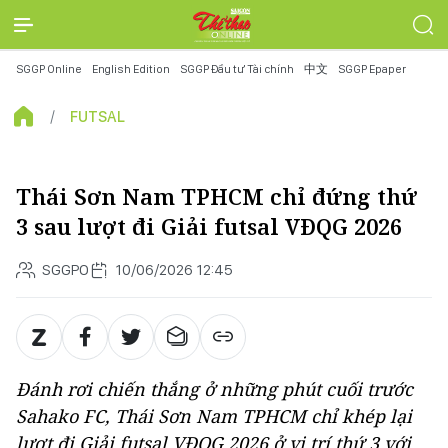
SGGP Online
English Edition
SGGP Đầu tư Tài chính
中文
SGGP Epaper
FUTSAL
Thái Sơn Nam TPHCM chỉ đứng thứ
3 sau lượt đi Giải futsal VĐQG 2026
SGGPO
10/06/2026 12:45
Đánh rơi chiến thắng ở những phút cuối trước
Sahako FC, Thái Sơn Nam TPHCM chỉ khép lại
lượt đi Giải futsal VĐQG 2026 ở vị trí thứ 3 với