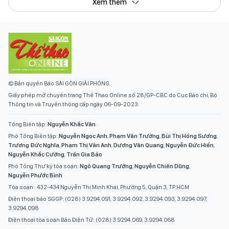
Xem thêm
© Bản quyền Báo SÀI GÒN GIẢI PHÓNG.
Giấy phép mở chuyên trang Thể Thao Online số 28/GP-CBC do Cục Báo chí, Bộ
Thông tin và Truyền thông cấp ngày 06-09-2023.
Tổng Biên tập:
Nguyễn Khắc Văn
Phó Tổng Biên tập:
Nguyễn Ngọc Anh
,
Phạm Văn Trường
,
Bùi Thị Hồng Sương
,
Trương Đức Nghĩa
,
Phạm Thị Vân Anh
,
Dương Văn Quang
,
Nguyễn Đức Hiển
,
Nguyễn Khắc Cường
,
Trần Gia Bảo
Phó Tổng Thư ký tòa soạn:
Ngô Quang Trưởng
,
Nguyễn Chiến Dũng
,
Nguyễn Phước Bình
Tòa soạn : 432-434 Nguyễn Thị Minh Khai, Phường 5, Quận 3, TP.HCM
Điện thoại báo SGGP: (028) 3.9294.091, 3.9294.092, 3.9294.093, 3.9294.097,
3.9294.098
Điện thoại tòa soạn Báo Điện Tử: (028) 3.9294.069, 3.9294.068