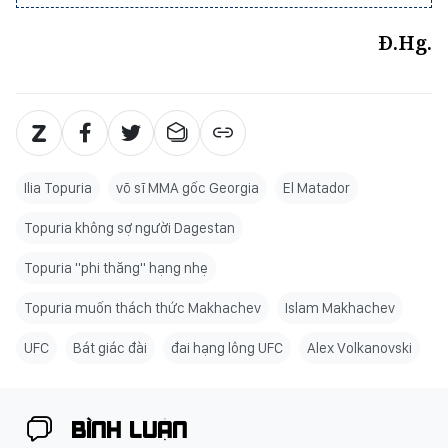
Đ.Hg.
Ilia Topuria
võ sĩ MMA gốc Georgia
El Matador
Topuria không sợ người Dagestan
Topuria "phi thăng" hạng nhẹ
Topuria muốn thách thức Makhachev
Islam Makhachev
UFC
Bát giác đài
đai hạng lông UFC
Alex Volkanovski
BÌNH LUẬN