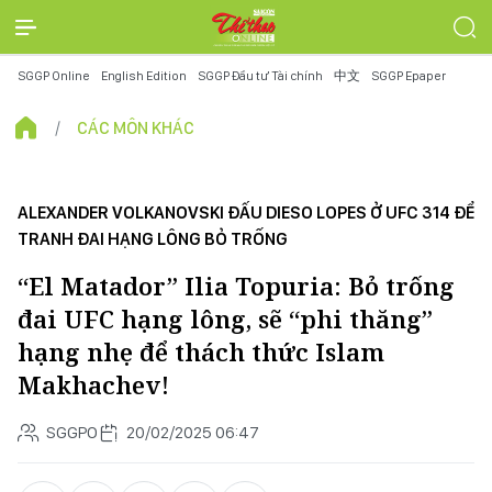
SGGP Online
English Edition
SGGP Đầu tư Tài chính
中文
SGGP Epaper
CÁC MÔN KHÁC
ALEXANDER VOLKANOVSKI ĐẤU DIESO LOPES Ở UFC 314 ĐỂ
TRANH ĐAI HẠNG LÔNG BỎ TRỐNG
“El Matador” Ilia Topuria: Bỏ trống
đai UFC hạng lông, sẽ “phi thăng”
hạng nhẹ để thách thức Islam
Makhachev!
SGGPO
20/02/2025 06:47