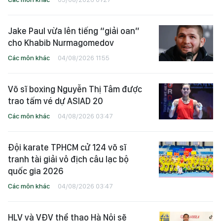
Jake Paul vừa lên tiếng “giải oan”
cho Khabib Nurmagomedov
Các môn khác
04/08/2026 11:55
Võ sĩ boxing Nguyễn Thị Tâm được
trao tấm vé dự ASIAD 20
Các môn khác
04/08/2026 03:47
Đội karate TPHCM cử 124 võ sĩ
tranh tài giải vô địch câu lạc bộ
quốc gia 2026
Các môn khác
04/08/2026 03:47
HLV và VĐV thể thao Hà Nội sẽ