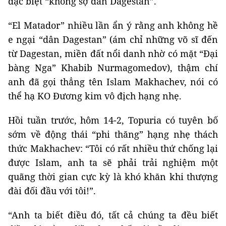
đặc biệt “không sợ dân Dagestan”.
“El Matador” nhiều lần ẩn ý rằng anh không hề
e ngại “dân Dagestan” (ám chỉ những võ sĩ đến
từ Dagestan, miền đất nổi danh nhờ có mặt “Đại
bàng Nga” Khabib Nurmagomedov), thậm chí
anh đã gọi thẳng tên Islam Makhachev, nói có
thể hạ KO Đương kim vô địch hạng nhẹ.
Hồi tuần trước, hôm 14-2, Topuria có tuyên bố
sớm về động thái “phi thăng” hạng nhẹ thách
thức Makhachev: “Tôi có rất nhiều thứ chống lại
được Islam, anh ta sẽ phải trải nghiệm một
quãng thời gian cực kỳ là khó khăn khi thượng
đài đối đầu với tôi!”.
“Anh ta biết điều đó, tất cả chúng ta đều biết