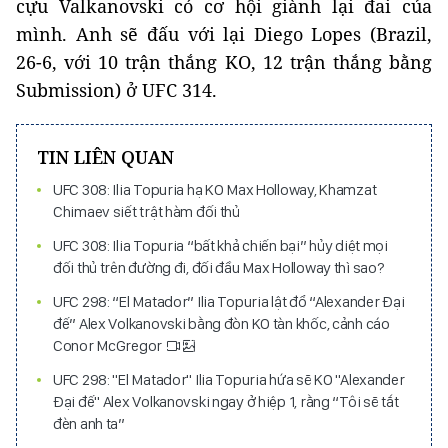
cựu Valkanovski có cơ hội giành lại đai của
mình. Anh sẽ đấu với lại Diego Lopes (Brazil,
26-6, với 10 trận thắng KO, 12 trận thắng bằng
Submission) ở UFC 314.
TIN LIÊN QUAN
UFC 308: Ilia Topuria hạ KO Max Holloway, Khamzat
Chimaev siết trật hàm đối thủ
UFC 308: Ilia Topuria “bất khả chiến bại” hủy diệt mọi
đối thủ trên đường đi, đối đầu Max Holloway thì sao?
UFC 298: “El Matador” Ilia Topuria lật đổ “Alexander Đại
đế” Alex Volkanovski bằng đòn KO tàn khốc, cảnh cáo
Conor McGregor
UFC 298: "El Matador" Ilia Topuria hứa sẽ KO "Alexander
Đại đế" Alex Volkanovski ngay ở hiệp 1, rằng “Tôi sẽ tắt
đèn anh ta”