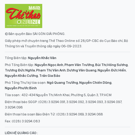
© Bản quyền Báo SÀI GÒN GIẢI PHÓNG.
Giấy phép mở chuyên trang Thể Thao Online số 28/GP-CBC do Cục Báo chí, Bộ
Thông tin và Truyền thông cấp ngày 06-09-2023.
Tổng Biên tập:
Nguyễn Khắc Văn
Phó Tổng Biên tập:
Nguyễn Ngọc Anh
,
Phạm Văn Trường
,
Bùi Thị Hồng Sương
,
Trương Đức Nghĩa
,
Phạm Thị Vân Anh
,
Dương Văn Quang
,
Nguyễn Đức Hiển
,
Nguyễn Khắc Cường
,
Trần Gia Bảo
Phó Tổng Thư ký tòa soạn:
Ngô Quang Trưởng
,
Nguyễn Chiến Dũng
,
Nguyễn Phước Bình
Tòa soạn : 432-434 Nguyễn Thị Minh Khai, Phường 5, Quận 3, TP.HCM
Điện thoại báo SGGP: (028) 3.9294.091, 3.9294.092, 3.9294.093, 3.9294.097,
3.9294.098
Điện thoại tòa soạn Báo Điện Tử: (028) 3.9294.069, 3.9294.068
Fax: (028) 3.9294.083
LIÊN HỆ QUẢNG CÁO :