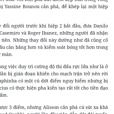
ị Yassine Bounou cản phá, để khép lại một hiệp
y đổi người trước khi hiệp 2 bắt đầu, đưa Danilo
 Casemiro và Roger Ibanez, những người đã nhận
u tiên. Những thay đổi này dường như đã củng cố
 đấu cân bằng hơn và kiểm soát bóng tốt hơn trong
ở màn.
ng việc duy trì cường độ thi đấu rực lửa như là ở
 lần bị gián đoạn khiến cho mạch trận trở nên rời
Raphinha có một cú dứt điểm nguy hiểm nhưng bị
us có thực hiện pha kiến ​​tạo rất tốt cho tiền đạo
cấm.
ược 3 điểm, nhưng Alisson cản phá cú sút xa khá