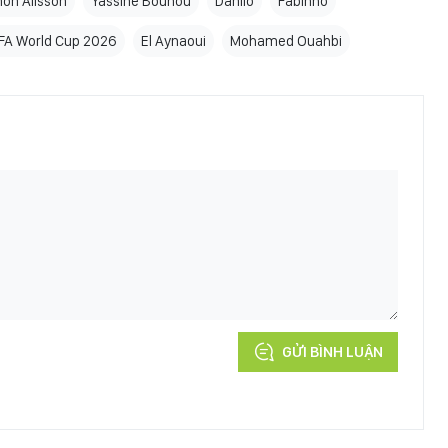
ôn Alisson
Yassine Bounou
Danilo
Fabinho
IFA World Cup 2026
El Aynaoui
Mohamed Ouahbi
GỬI BÌNH LUẬN