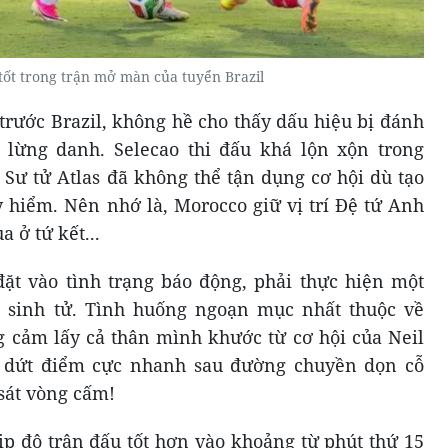
 tốt trong trận mở màn của tuyển Brazil
trước Brazil, không hề cho thấy dấu hiệu bị đánh
ủ lừng danh. Selecao thi đấu khá lộn xộn trong
Sư tử Atlas đã không thể tận dụng cơ hội dù tạo
y hiểm. Nên nhớ là, Morocco giữ vị trí Đệ tứ Anh
a ở tứ kết...
 đặt vào tình trạng báo động, phải thực hiện một
 sinh tử. Tình huống ngoạn mục nhất thuộc về
 cảm lấy cả thân mình khước từ cơ hội của Neil
o dứt điểm cực nhanh sau đường chuyền dọn cỗ
sát vòng cấm!
hịp độ trận đấu tốt hơn vào khoảng từ phút thứ 15