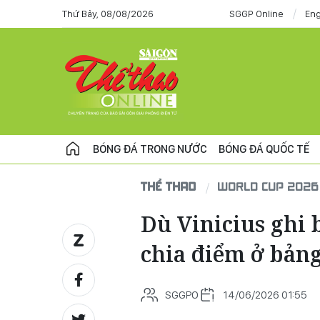
Thứ Bảy, 08/08/2026
SGGP Online
Eng
BÓNG ĐÁ TRONG NƯỚC
BÓNG ĐÁ QUỐC TẾ
THỂ THAO
WORLD CUP 2026
Dù Vinicius ghi 
chia điểm ở bản
SGGPO
14/06/2026 01:55