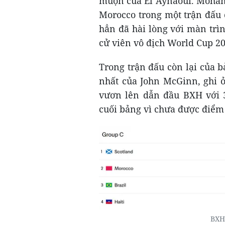
muộn của El Aynaoui. Mohame
Morocco trong một trận đấu 
hẳn đã hài lòng với màn trì
cử viên vô địch World Cup 20
Trong trận đấu còn lại của b
nhất của John McGinn, ghi ở
vươn lên dẫn đầu BXH với 3
cuối bảng vì chưa được điểm
BXH 