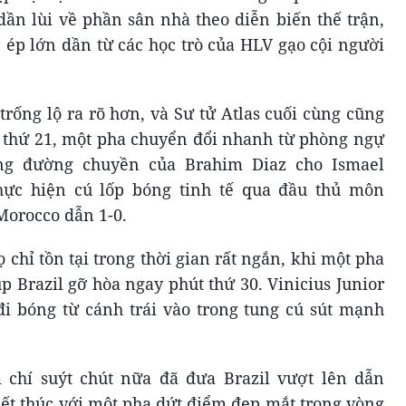
 dần lùi về phần sân nhà theo diễn biến thế trận,
 ép lớn dần từ các học trò của HLV gạo cội người
trống lộ ra rõ hơn, và Sư tử Atlas cuối cùng cũng
t thứ 21, một pha chuyển đổi nhanh từ phòng ngự
ằng đường chuyền của Brahim Diaz cho Ismael
thực hiện cú lốp bóng tinh tế qua đầu thủ môn
 Morocco dẫn 1-0.
chỉ tồn tại trong thời gian rất ngắn, khi một pha
p Brazil gỡ hòa ngay phút thứ 30. Vinicius Junior
 đi bóng từ cánh trái vào trong tung cú sút mạnh
 chí suýt chút nữa đã đưa Brazil vượt lên dẫn
kết thúc với một pha dứt điểm đẹp mắt trong vòng