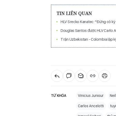
TIN LIÊN QUAN
HLV Srecko Kanatec: “Đừng có kỳ
Douglas Santos được HLV Carlo An
Trận Uzbekistan - Colombia lập kỷ
TỪ KHÓA
Vinicius Juniour
Nei
Carlos Ancelotti
tuy