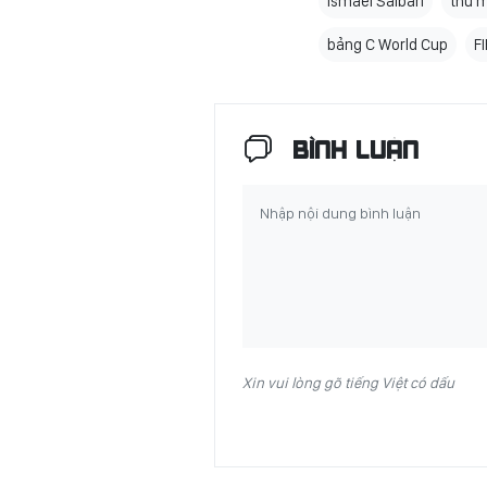
Ismael Saibari
thủ m
bảng C World Cup
F
BÌNH LUẬN
Xin vui lòng gõ tiếng Việt có dấu