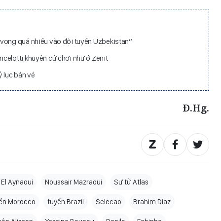
 vọng quá nhiều vào đội tuyển Uzbekistan”
celotti khuyên cứ chơi như ở Zenit
 lục bán vé
Đ.Hg.
l El Aynaoui
Noussair Mazraoui
Sư tử Atlas
ển Morocco
tuyển Brazil
Selecao
Brahim Diaz