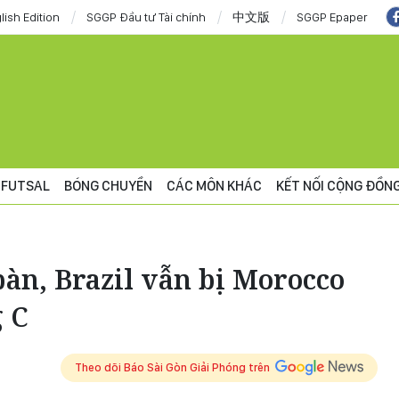
lish Edition
SGGP Đầu tư Tài chính
中文版
SGGP Epaper
FUTSAL
BÓNG CHUYỀN
CÁC MÔN KHÁC
KẾT NỐI CỘNG ĐỒN
bàn, Brazil vẫn bị Morocco
g C
Theo dõi Báo Sài Gòn Giải Phóng trên