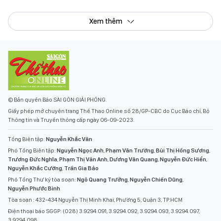
Xem thêm
© Bản quyền Báo SÀI GÒN GIẢI PHÓNG.
Giấy phép mở chuyên trang Thể Thao Online số 28/GP-CBC do Cục Báo chí, Bộ
Thông tin và Truyền thông cấp ngày 06-09-2023.
Tổng Biên tập:
Nguyễn Khắc Văn
Phó Tổng Biên tập:
Nguyễn Ngọc Anh
,
Phạm Văn Trường
,
Bùi Thị Hồng Sương
,
Trương Đức Nghĩa
,
Phạm Thị Vân Anh
,
Dương Văn Quang
,
Nguyễn Đức Hiển
,
Nguyễn Khắc Cường
,
Trần Gia Bảo
Phó Tổng Thư ký tòa soạn:
Ngô Quang Trưởng
,
Nguyễn Chiến Dũng
,
Nguyễn Phước Bình
Tòa soạn : 432-434 Nguyễn Thị Minh Khai, Phường 5, Quận 3, TP.HCM
Điện thoại báo SGGP: (028) 3.9294.091, 3.9294.092, 3.9294.093, 3.9294.097,
3.9294.098