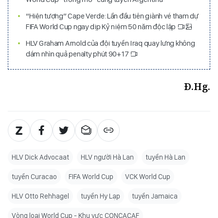
“Hiện tượng” Cape Verde: Lần đầu tiên giành vé tham dự
FIFA World Cup ngay dịp Kỷ niệm 50 năm độc lập
HLV Graham Arnold của đội tuyển Iraq quay lưng không
dám nhìn quả penalty phút 90+17
Đ.Hg.
HLV Dick Advocaat
HLV người Hà Lan
tuyển Hà Lan
tuyển Curacao
FIFA World Cup
VCK World Cup
HLV Otto Rehhagel
tuyển Hy Lạp
tuyển Jamaica
Vòng loại World Cup - Khu vực CONCACAF