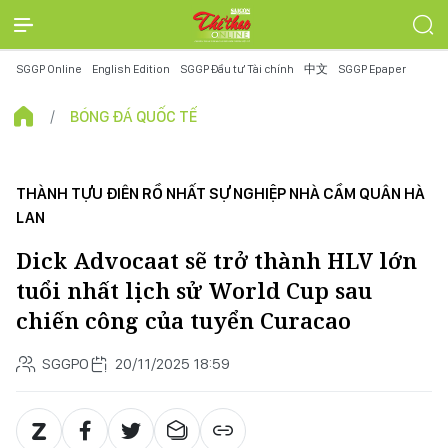
SGGP Online
English Edition
SGGP Đầu tư Tài chính
中文
SGGP Epaper
BÓNG ĐÁ QUỐC TẾ
THÀNH TỰU ĐIÊN RỒ NHẤT SỰ NGHIỆP NHÀ CẦM QUÂN HÀ
LAN
Dick Advocaat sẽ trở thành HLV lớn
tuổi nhất lịch sử World Cup sau
chiến công của tuyển Curacao
SGGPO
20/11/2025 18:59