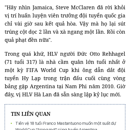
"Hãy nhìn Jamaica, Steve McClaren đã rời khỏi
vị trí huấn luyện viên trưởng đội tuyển quốc gia
chỉ vài giờ sau kết quả hòa. Vậy mà họ lại sút
trúng cột dọc 2 lần và xà ngang một lần. Rồi còn
quả phạt đền nữa".
Trong quá khứ, HLV người Đức Otto Rehhagel
(71 tuổi 317) là nhà cầm quân lớn tuổi nhất ở
một kỳ FIFA World Cup khi ông dẫn dắt đội
tuyển Hy Lạp trong trận đấu cuối cùng vòng
bảng gặp Argentina tại Nam Phi năm 2010. Giờ
đây, vị HLV Hà Lan đã sẵn sàng lập kỷ lục mới.
TIN LIÊN QUAN
Tiền vệ 18 tuổi Franco Mastantuono muốn một suất dự
World Cup “trong mơ” cùng tuyển Argentina