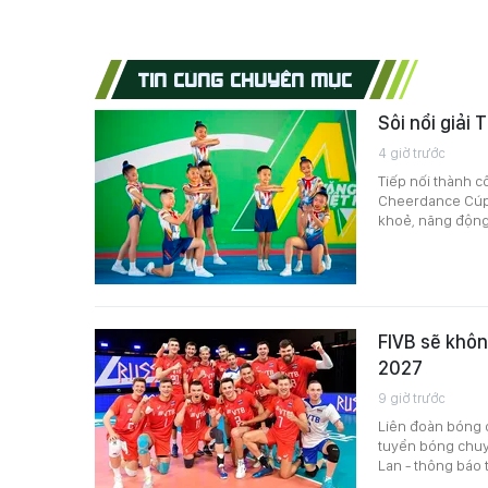
TIN CÙNG CHUYÊN MỤC
Sôi nổi giải
4 giờ trước
Tiếp nối thành c
Cheerdance Cúp N
khoẻ, năng động
FIVB sẽ khôn
2027
9 giờ trước
Liên đoàn bóng c
tuyển bóng chuyề
Lan - thông báo 