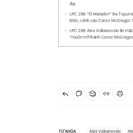
đai
UFC 298: “El Matador” Ilia Topuri
khốc, cảnh cáo Conor McGregor
UFC 298: Alex Volkanovski ăn mặc 
“muốn trở thành Conor McGrego
TỪ KHÓA
Alex Volkanovski
Al