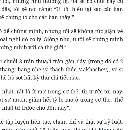
tôi, nhưng như thường lệ, tôi sẽ có chút cay cú
đây, tôi sẽ nói rằng: “Ừ, tôi hiểu tại sao các bạn
sẽ chứng tỏ cho các bạn thấy!”.
 đó để chứng minh, nhưng tôi sẽ không tức giận về
ài nghi đó có lý. Giống như, ừ tôi sẽ chứng minh
hứng minh với cả thế giới”.
 chuỗi 3 trận thua/4 trận gần đây, (trong đó có 2
 thăng" hạng nhẹ và thách thức Makhachev), võ sĩ
ề bỏ sót bất kỳ thứ chi tiết nào.
 nhất, rất là ít mỡ trong cơ thể, từ trước tới nay.
hật sự muốn giảm hết tỷ lệ mỡ ở trong cơ thể. Thế
p nhất từ trước cho đến nay”.
ễ tập luyện liên tục, chăm chỉ và thật sự kỷ luật.
 rượu nào suốt 16 tuần qua, thậm chí không ăn