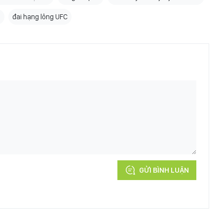
i
đai hạng lông UFC
GỬI BÌNH LUẬN