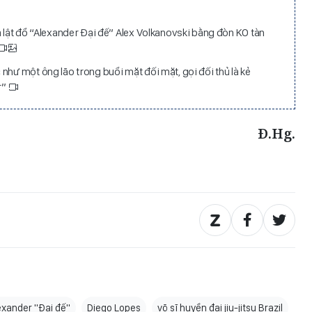
a lật đổ “Alexander Đại đế” Alex Volkanovski bằng đòn KO tàn
như một ông lão trong buổi mặt đối mặt, gọi đối thủ là kẻ
r”
Đ.Hg.
exander "Đại đế"
Diego Lopes
võ sĩ huyền đai jiu-jitsu Brazil