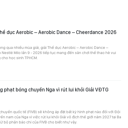
 Thể dục Aerobic – Aerobic Dance – Cheerdance 2026
ông qua nhiều mùa giải, giải Thể dục Aerobic – Aerobic Dance –
estlé Milo lần 9 - 2026 tiếp tục mang đến sân chơi thể thao hè vui
 cho học sinh TPHCM.
g phạt bóng chuyền Nga vì rút lui khỏi Giải VĐTG
huyền quốc tế (FIVB) sẽ không áp đặt bất kỳ hình phạt nào đối với Đội
n nam của Nga vì việc rút lui khỏi Giải vô địch thế giới năm 2027 tại Ba
từ bộ phận báo chí của FIVB cho biết như vậy.