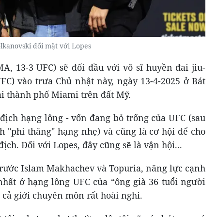
lkanovski đối mặt với Lopes
A, 13-3 UFC) sẽ đối đầu với võ sĩ huyền đai jiu-
UFC) vào trưa Chủ nhật này, ngày 13-4-2025 ở Bát
tại thành phố Miami trên đất Mỹ.
 địch hạng lông - vốn đang bỏ trống của UFC (sau
nh "phi thăng" hạng nhẹ) và cũng là cơ hội để cho
ịch. Đối với Lopes, đây cũng sẽ là vận hội...
 trước Islam Makhachev và Topuria, năng lực cạnh
nhất ở hạng lông UFC của “ông già 36 tuổi người
 cả giới chuyên môn rất hoài nghi.