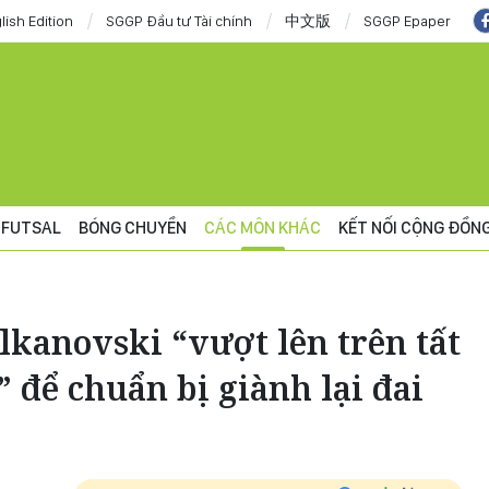
lish Edition
SGGP Đầu tư Tài chính
中文版
SGGP Epaper
FUTSAL
BÓNG CHUYỀN
CÁC MÔN KHÁC
KẾT NỐI CỘNG ĐỒN
lkanovski “vượt lên trên tất
 để chuẩn bị giành lại đai