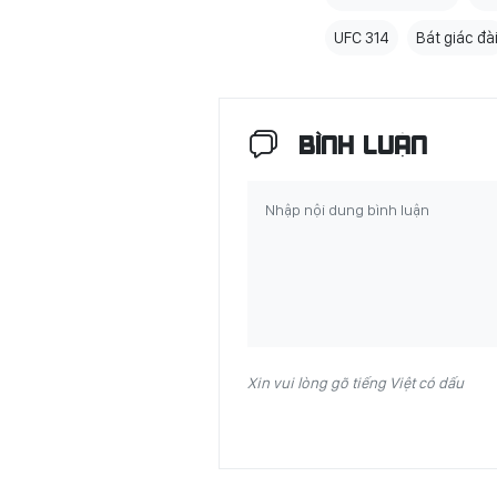
UFC 314
Bát giác đà
BÌNH LUẬN
Xin vui lòng gõ tiếng Việt có dấu