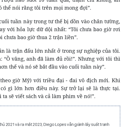
 thể nói rằng tôi trên mọi mong đợi”.
cuối tuần này trong tư thế bị dồn vào chân tường,
ay với hỏa lực dữ dội nhất: “Tôi chưa bao giờ rơi
i chưa bao giờ thua 2 trận liền”.
n là trận đấu lớn nhất ở trong sự nghiệp của tôi.
: “Ồ vâng, anh đã làm đủ rồi!”. Nhưng với tôi thì
hơn thế và nó sẽ bắt đầu vào cuối tuần này”.
theo giờ Mỹ) với triều đại - đai vô địch mới. Khi
ó gì lớn hơn điều này. Sự trở lại sẽ là thực tại.
ta sẽ viết sách và cả làm phim về nó!”.
thủ 2021 và ra mắt 2023, Diego Lopes vẫn giành lấy suất tranh