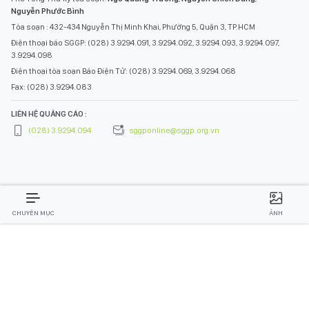
Nguyễn Phước Bình
Tòa soạn : 432-434 Nguyễn Thị Minh Khai, Phường 5, Quận 3, TP.HCM
Điện thoại báo SGGP: (028) 3.9294.091, 3.9294.092, 3.9294.093, 3.9294.097,
3.9294.098
Điện thoại tòa soạn Báo Điện Tử: (028) 3.9294.069, 3.9294.068
Fax: (028) 3.9294.083
LIÊN HỆ QUẢNG CÁO :
(028) 3.9294.094
sggponline@sggp.org.vn
CHUYÊN MỤC
ẢNH