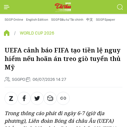
SGGP Online
English Edition
SGGP Đầu tư Tài chính
中文
SGGP Epaper
WORLD CUP 2026
UEFA cảnh báo FIFA tạo tiền lệ nguy
hiểm nếu hoãn án treo giò tuyển thủ
Mỹ
SGGPO
06/07/2026 14:27
Trong thông cáo phát đi ngày 6-7 (giờ địa
phương), Liên đoàn Bóng đá châu Âu (UEFA)