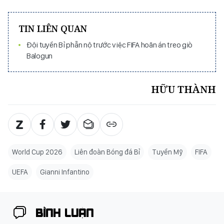
TIN LIÊN QUAN
Đội tuyển Bỉ phẫn nộ trước việc FIFA hoãn án treo giò
Balogun
HỮU THÀNH
World Cup 2026
Liên đoàn Bóng đá Bỉ
Tuyển Mỹ
FIFA
UEFA
Gianni Infantino
BÌNH LUẬN