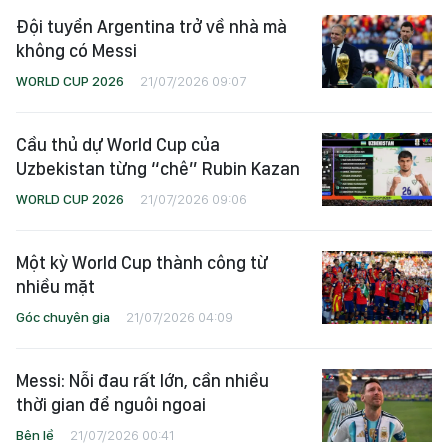
Đội tuyển Argentina trở về nhà mà
không có Messi
WORLD CUP 2026
21/07/2026 09:07
Cầu thủ dự World Cup của
Uzbekistan từng “chê” Rubin Kazan
WORLD CUP 2026
21/07/2026 09:06
Một kỳ World Cup thành công từ
nhiều mặt
Góc chuyên gia
21/07/2026 04:09
Messi: Nỗi đau rất lớn, cần nhiều
thời gian để nguôi ngoai
Bên lề
21/07/2026 00:41