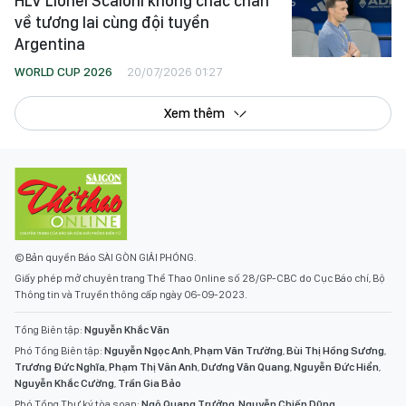
HLV Lionel Scaloni không chắc chắn
về tương lai cùng đội tuyển
Argentina
WORLD CUP 2026
20/07/2026 01:27
Xem thêm
© Bản quyền Báo SÀI GÒN GIẢI PHÓNG.
Giấy phép mở chuyên trang Thể Thao Online số 28/GP-CBC do Cục Báo chí, Bộ
Thông tin và Truyền thông cấp ngày 06-09-2023.
Tổng Biên tập:
Nguyễn Khắc Văn
Phó Tổng Biên tập:
Nguyễn Ngọc Anh
,
Phạm Văn Trường
,
Bùi Thị Hồng Sương
,
Trương Đức Nghĩa
,
Phạm Thị Vân Anh
,
Dương Văn Quang
,
Nguyễn Đức Hiển
,
Nguyễn Khắc Cường
,
Trần Gia Bảo
Phó Tổng Thư ký tòa soạn:
Ngô Quang Trưởng
,
Nguyễn Chiến Dũng
,