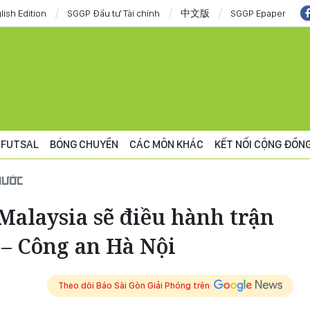
lish Edition
SGGP Đầu tư Tài chính
中文版
SGGP Epaper
FUTSAL
BÓNG CHUYỀN
CÁC MÔN KHÁC
KẾT NỐI CỘNG ĐỒN
NƯỚC
Malaysia sẽ điều hành trận
 – Công an Hà Nội
Theo dõi Báo Sài Gòn Giải Phóng trên