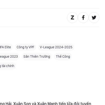
IFA Elite
Công ty VPF
V-League 2024-2025
League 2023
Sân Thiên Trường
Thể Công
 tài chính
ng Hải, Xuân Son và Xuân Mạnh tiếp lửa đội tuyển