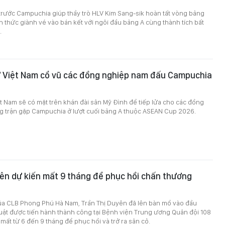
trước Campuchia giúp thầy trò HLV Kim Sang-sik hoàn tất vòng bảng
nh thức giành vé vào bán kết với ngôi đầu bảng A cùng thành tích bất
.
ữ Việt Nam cổ vũ các đồng nghiệp nam đấu Campuchia
t Nam sẽ có mặt trên khán đài sân Mỹ Đình để tiếp lửa cho các đồng
g trận gặp Campuchia ở lượt cuối bảng A thuộc ASEAN Cup 2026.
ên dự kiến mất 9 tháng để phục hồi chấn thương
 của CLB Phong Phú Hà Nam, Trần Thị Duyên đã lên bàn mổ vào đầu
uật được tiến hành thành công tại Bệnh viện Trung ương Quân đội 108
 mất từ 6 đến 9 tháng để phục hồi và trở ra sân cỏ.