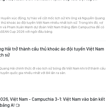
 Huyền xúc động, tự hào về cột mốc lịch sử khi ông xã Nguyễn Quang
u thủ khoác áo đội tuyển Việt Nam nhiều nhất lịch sử. Trong khi đó, vợ
n và Phạm Xuân Mạnh dự đoán Việt Nam thắng đậm Campuchia để có
 ASEAN Cup 2026 với ngôi đầu bảng.
 Hải trở thành cầu thủ khoác áo đội tuyển Việt Nam
ịch sử
uang Hải chính thức đi vào lịch sử bóng đá Việt Nam khi trở thành cầu
 tuyển quốc gia nhiều nhất với 84 lần ra sân.
26, Việt Nam - Campuchia 3-1: Việt Nam vào bán kết
 bảng A!