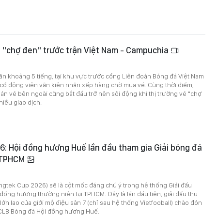
 "chợ đen" trước trận Việt Nam - Campuchia
ăn khoảng 5 tiếng, tại khu vực trước cổng Liên đoàn Bóng đá Việt Nam
 cổ động viên vẫn kiên nhẫn xếp hàng chờ mua vé. Cùng thời điểm,
n vé bên ngoài cũng bắt đầu trở nên sôi động khi thị trường vé "chợ
hiều giao dịch.
: Hội đồng hương Huế lần đầu tham gia Giải bóng đá
 TPHCM
ngtek Cup 2026) sẽ là cột mốc đáng chú ý trong hệ thống Giải đấu
đồng hương thường niên tại TPHCM. Đây là lần đầu tiên, giải đấu thu
lớn lao của giới mộ điệu sân 7 (chỉ sau hệ thống Vietfooball) chào đón
CLB Bóng đá Hội đồng hương Huế.