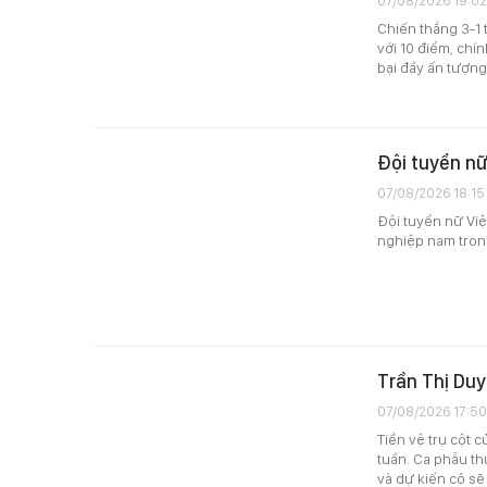
07/08/2026 19:02
Chiến thắng 3-1 
với 10 điểm, chí
bại đầy ấn tượng
Đội tuyển n
07/08/2026 18:15
Đội tuyển nữ Việ
nghiệp nam tron
Trần Thị Duy
07/08/2026 17:50
Tiền vệ trụ cột
tuần. Ca phẫu th
và dự kiến cô sẽ