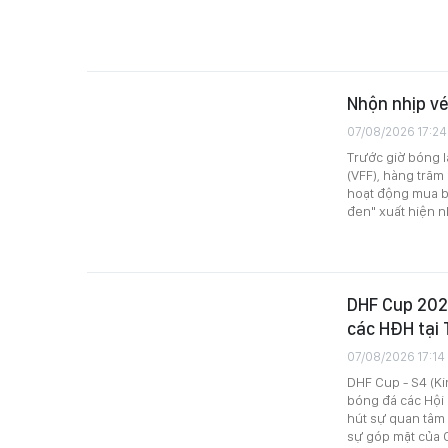
Nhộn nhịp vé
07/08/2026 17:24
Trước giờ bóng l
(VFF), hàng trăm
hoạt động mua bá
đen" xuất hiện n
DHF Cup 2026
các HĐH tại
07/08/2026 17:14
DHF Cup - S4 (Ki
bóng đá các Hội 
hút sự quan tâm 
sự góp mặt của 