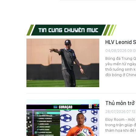
TIN CÙNG CHUYÊN MỤC
HLV Leonid S
04/08/2026 09:0
Bóng đá Trung Qu
yêu mến từ ngày
thổi luồng sinh 
đội bóng ở Chin
Thủ môn trở 
28/07/2026 07:13
Eloy Room - một
trong trận giúp 
thảm họa khi để 