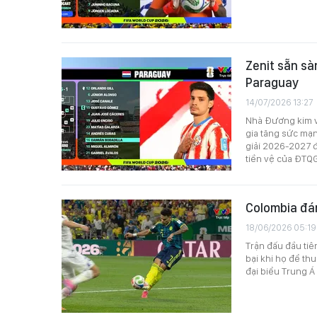
Zenit sẵn sà
Paraguay
14/07/2026 13:27
Nhà Đương kim v
gia tăng sức mạn
giải 2026-2027 đ
tiền vệ của ĐTQG
Colombia đán
18/06/2026 05:19
Trận đấu đầu tiê
bại khi họ để thu
đại biểu Trung Á 