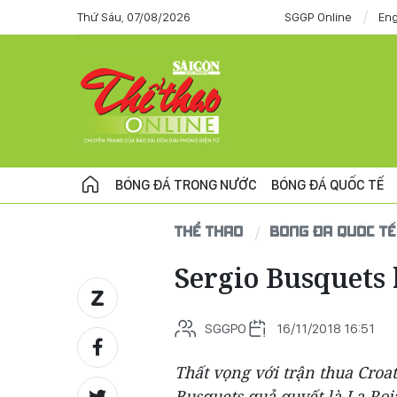
Thứ Sáu, 07/08/2026
SGGP Online
Eng
BÓNG ĐÁ TRONG NƯỚC
BÓNG ĐÁ QUỐC TẾ
THỂ THAO
BÓNG ĐÁ QUỐC TẾ
Sergio Busquets
SGGPO
16/11/2018 16:51
Thất vọng với trận thua Croat
Busquets quả quyết là La Roj