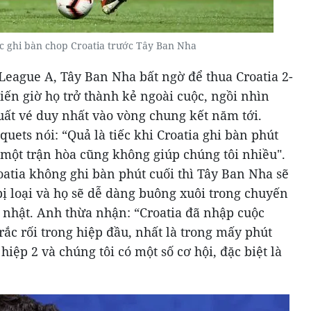
 ghi bàn chop Croatia trước Tây Ban Nha
League A, Tây Ban Nha bất ngờ để thua Croatia 2-
iến giờ họ trở thành kẻ ngoài cuộc, ngồi nhìn
uất vé duy nhất vào vòng chung kết năm tới.
uets nói: “Quả là tiếc khi Croatia ghi bàn phút
 một trận hòa cũng không giúp chúng tôi nhiều".
oatia không ghi bàn phút cuối thì Tây Ban Nha sẽ
bị loại và họ sẽ dễ dàng buông xuôi trong chuyến
nhật. Anh thừa nhận: “Croatia đã nhập cuộc
ắc rối trong hiệp đầu, nhất là trong mấy phút
hiệp 2 và chúng tôi có một số cơ hội, đặc biệt là