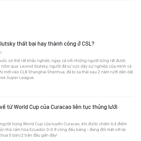
lutsky thất bại hay thành công ở CSL?
8
ốc có thể rất khắc nghiệt, ngay cả với những người từng rất được
 hôm qua. Leonid Slutsky, người đã tự vực dậy sự nghiệp của mình và
khí mới vào CLB Shanghai Shenhua, đã bị sa thải sau 2 năm rưỡi dẫn dắt
ese Super League.
về từ World Cup của Curacao liên tục thủng lưới
 người hùng World Cup của tuyển Curacao, khi được chấm 9,4 điểm
đội nhà cầm hòa Ecuador 0-0 ở vòng đấu bảng - đang đối mặt với lại
thua 5 bàn/2 trận đấu gần đây!