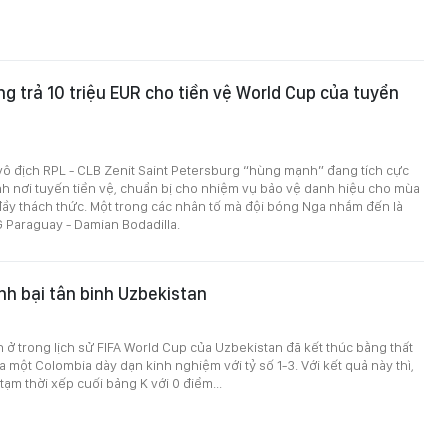
ng trả 10 triệu EUR cho tiền vệ World Cup của tuyển
ô địch RPL - CLB Zenit Saint Petersburg “hùng mạnh” đang tích cực
h nơi tuyến tiền vệ, chuẩn bị cho nhiệm vụ bảo vệ danh hiệu cho mùa
ầy thách thức. Một trong các nhân tố mà đội bóng Nga nhắm đến là
 Paraguay - Damian Bodadilla.
h bại tân binh Uzbekistan
n ở trong lịch sử FIFA World Cup của Uzbekistan đã kết thúc bằng thất
a một Colombia dày dạn kinh nghiệm với tỷ số 1-3. Với kết quả này thì,
tạm thời xếp cuối bảng K với 0 điểm...