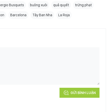
ergio Busquets
buông xuôi
quả quyết
trừng phạt
don
Barcelona
Tây Ban Nha
La Roja
GỬI BÌNH LUẬN