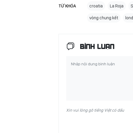
TỪ KHÓA
croatia
La Roja
S
vòng chung kết
lon
BÌNH LUẬN
Xin vui lòng gõ tiếng Việt có dấu