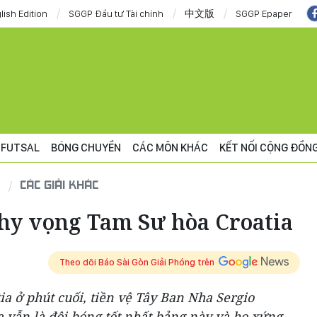
lish Edition
SGGP Đầu tư Tài chính
中文版
SGGP Epaper
FUTSAL
BÓNG CHUYỀN
CÁC MÔN KHÁC
KẾT NỐI CỘNG ĐỒN
CÁC GIẢI KHÁC
 hy vọng Tam Sư hòa Croatia
Theo dõi Báo Sài Gòn Giải Phóng trên
ia ở phút cuối, tiền vệ Tây Ban Nha Sergio
a vẫn là đội bóng tốt nhất bảng này và họ xứng