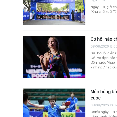
6 giờ trước
Ngày 9-8, giải c
(Khu chế xuất Tâ
Cơ hội nào c
08/08/2026 12:0
Giải bơi lội diễn
Giải vô địch các
đến nước Pháp m
kình ngư nào củ
Môn bóng bàn
cuộc
08/08/2026 10:0
Chiều ngày 8-8 
trình tranh tài Đ