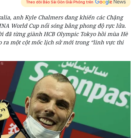
Theo dõi Báo Sài Gòn Giải Phóng trên
ralia, anh Kyle Chalmers đang khiến các Chặng
FINA World Cup nổi sóng bằng phong độ rực lửa.
ời đã từng giành HCB Olympic Tokyo hồi mùa Hè
o ra một cột mốc lịch sử mới trong “linh vực thi