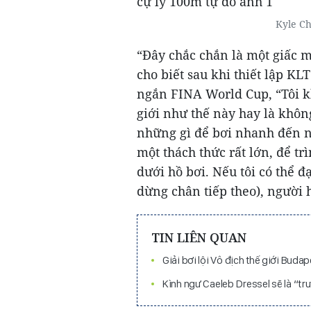
Kyle Ch
“Đây chắc chắn là một giấc m
cho biết sau khi thiết lập KLT
ngắn FINA World Cup, “Tôi kh
giới như thế này hay là khôn
những gì để bơi nhanh đến n
một thách thức rất lớn, để tr
dưới hồ bơi. Nếu tôi có thể 
dừng chân tiếp theo), người
TIN LIÊN QUAN
Giải bơi lội Vô địch thế giới Buda
Kình ngư Caeleb Dressel sẽ là “t