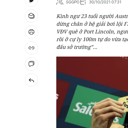
SGGPO
30/10/2021 07:31
Kình ngư 23 tuổi người Aust
dừng chân ở hệ giải bơi lội 
VĐV quê ở Port Lincoln, ngư
rồi ở cự ly 100m tự do vừa tạ
đấu sở trường”…