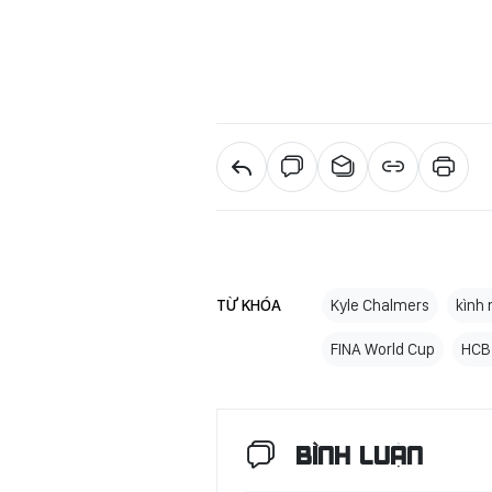
TỪ KHÓA
Kyle Chalmers
kình 
FINA World Cup
HCB
BÌNH LUẬN