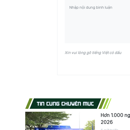
Xin vui lòng gõ tiếng Việt có dấu
TIN CÙNG CHUYÊN MỤC
Hơn 1.000 ng
2026