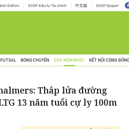
lish Edition
SGGP Đầu tư Tài chính
中文版
SGGP Epaper
FUTSAL
BÓNG CHUYỀN
CÁC MÔN KHÁC
KẾT NỐI CỘNG ĐỒN
halmers: Thắp lửa đường
LTG 13 năm tuổi cự ly 100m