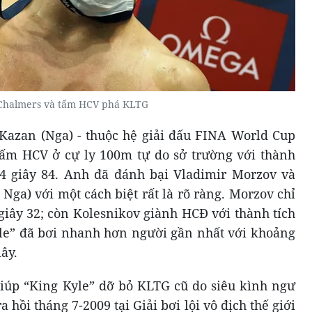
Chalmers và tấm HCV phá KLTG
Kazan (Nga) - thuộc hệ giải đấu FINA World Cup
tấm HCV ở cự ly 100m tự do sở trường với thành
 44 giây 84. Anh đã đánh bại Vladimir Morzov và
Nga) với một cách biệt rất là rõ ràng. Morzov chỉ
giây 32; còn Kolesnikov giành HCĐ với thành tích
yle” đã bơi nhanh hơn người gần nhất với khoảng
ây.
giúp “King Kyle” dỡ bỏ KLTG cũ do siêu kình ngư
a hồi tháng 7-2009 tại Giải bơi lội vô địch thế giới