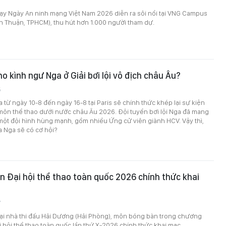
hạy Ngày An ninh mạng Việt Nam 2026 diễn ra sôi nổi tại VNG Campus
n Thuận, TPHCM), thu hút hơn 1.000 người tham dự.
ho kình ngư Nga ở Giải bơi lội vô địch châu Âu?
5
 ra từ ngày 10-8 đến ngày 16-8 tại Paris sẽ chính thức khép lại sự kiện
 môn thể thao dưới nước châu Âu 2026. Đội tuyển bơi lội Nga đã mang
ột đội hình hùng mạnh, gồm nhiều Ứng cử viên giành HCV. Vậy thì,
a Nga sẽ có cơ hội?
 Đại hội thể thao toàn quốc 2026 chính thức khai
7
tại nhà thi đấu Hải Dương (Hải Phòng), môn bóng bàn trong chương
ại hội thể thao toàn quốc lần thứ X-2026 chính thức khai mạc.