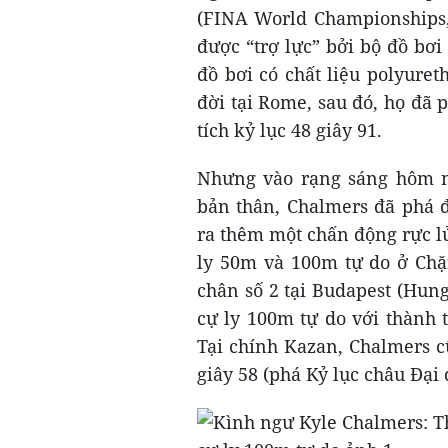
(FINA World Championships, 
được “trợ lực” bởi bộ đồ bơ
đồ bơi có chất liệu polyure
đời tại Rome, sau đó, họ đã 
tích kỷ lục 48 giây 91.
Nhưng vào rạng sáng hôm na
bản thân, Chalmers đã phá đ
ra thêm một chấn động rực lử
ly 50m và 100m tự do ở Chặ
chân số 2 tại Budapest (Hun
cự ly 100m tự do với thành 
Tại chính Kazan, Chalmers c
giây 58 (phá Kỷ lục châu Đại