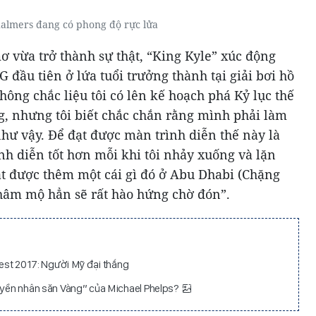
almers đang có phong độ rực lửa
ơ vừa trở thành sự thật, “King Kyle” xúc động
G đầu tiên ở lứa tuổi trưởng thành tại giải bơi hồ
ông chắc liệu tôi có lên kế hoạch phá Kỷ lục thế
g, nhưng tôi biết chắc chắn rằng mình phải làm
hư vậy. Để đạt được màn trình diễn thế này là
ình diễn tốt hơn mỗi khi tôi nhảy xuống và lặn
đạt được thêm một cái gì đó ở Abu Dhabi (Chặng
 hâm mộ hẳn sẽ rất hào hứng chờ đón”.
pest 2017: Người Mỹ đại thắng
ruyền nhân săn Vàng” của Michael Phelps?