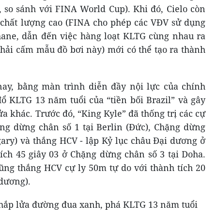
so sánh với FINA World Cup). Khi đó, Cielo còn
i chất lượng cao (FINA cho phép các VĐV sử dụng
thane, dẫn đến việc hàng loạt KLTG cùng nhau ra
phải cấm mẫu đồ bơi này) mới có thể tạo ra thành
y, bằng màn trình diễn đầy nội lực của chính
ổ KLTG 13 năm tuổi của “tiền bối Brazil” và gây
a khác. Trước đó, “King Kyle” đã thống trị các cự
ng dừng chân số 1 tại Berlin (Đức), Chặng dừng
gary) và thắng HCV - lập Kỷ lục châu Đại dương ở
tích 45 giây 03 ở Chặng dừng chân số 3 tại Doha.
ũng thắng HCV cự ly 50m tự do với thành tích 20
 dương).