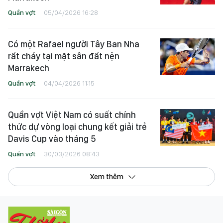
Quần vợt
05/04/2026 16:28
Có một Rafael người Tây Ban Nha
rất cháy tại mặt sân đất nện
Marrakech
Quần vợt
04/04/2026 11:15
Quần vợt Việt Nam có suất chính
thức dự vòng loại chung kết giải trẻ
Davis Cup vào tháng 5
Quần vợt
30/03/2026 08:43
Xem thêm