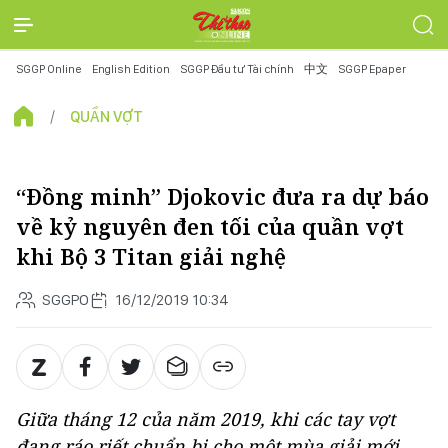
SGGP Online
English Edition
SGGP Đầu tư Tài chính
中文
SGGP Epaper
QUẦN VỢT
“Đồng minh” Djokovic đưa ra dự báo
về kỷ nguyên đen tối của quần vợt
khi Bộ 3 Titan giải nghệ
SGGPO
16/12/2019 10:34
Giữa tháng 12 của năm 2019, khi các tay vợt
đang ráo riết chuẩn bị cho một mùa giải mới