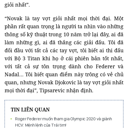
giỏi nhất”.
“Novak là tay vợt giỏi nhất mọi thời đại. Một
phần rất quan trọng là người ta nhìn vào những
thông số kỹ thuật trong 10 năm trở lại đây, ai đã
làm những gì, ai đã thắng các giải đấu. Tôi đã
đối đầu với tất cả các tay vợt, tôi biết ai thi đấu
với Bộ 3 Titan khi họ ở cái phiên bản tốt nhất,
với tất cả sự tôn trọng dành cho Federer và
Nadal… Tôi biết quan điểm này trông có vẻ chủ
quan, nhưng Novak Djokovic là tay vợt giỏi nhất
mọi thời đại”, Tipsarevic nhận định.
TIN LIÊN QUAN
Roger Federer muốn tham gia Olympic 2020 và giành
HCV: Mệnh lệnh của Trái tim!