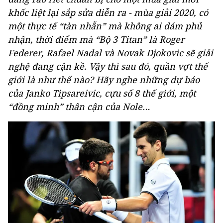
khốc liệt lại sắp sửa diễn ra - mùa giải 2020, có
một thực tế “tàn nhẫn” mà không ai dám phủ
nhận, thời điểm mà “Bộ 3 Titan” là Roger
Federer, Rafael Nadal và Novak Djokovic sẽ giải
nghệ đang cận kề. Vậy thì sau đó, quần vợt thế
giới là như thế nào? Hãy nghe những dự báo
của Janko Tipsareivic, cựu số 8 thế giới, một
“đồng minh” thân cận của Nole…