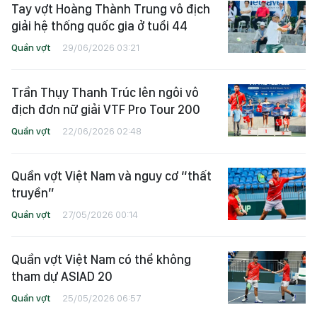
Tay vợt Hoàng Thành Trung vô địch
giải hệ thống quốc gia ở tuổi 44
Quần vợt
29/06/2026 03:21
Trần Thụy Thanh Trúc lên ngôi vô
địch đơn nữ giải VTF Pro Tour 200
Quần vợt
22/06/2026 02:48
Quần vợt Việt Nam và nguy cơ “thất
truyền”
Quần vợt
27/05/2026 00:14
Quần vợt Việt Nam có thể không
tham dự ASIAD 20
Quần vợt
25/05/2026 06:57