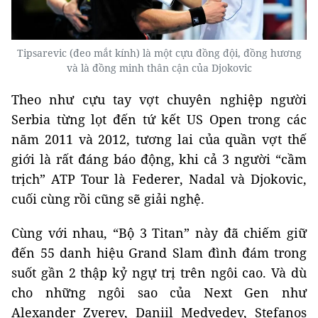
Tipsarevic (đeo mắt kính) là một cựu đồng đội, đồng hương
và là đồng minh thân cận của Djokovic
Theo như cựu tay vợt chuyên nghiệp người
Serbia từng lọt đến tứ kết US Open trong các
năm 2011 và 2012, tương lai của quần vợt thế
giới là rất đáng báo động, khi cả 3 người “cầm
trịch” ATP Tour là Federer, Nadal và Djokovic,
cuối cùng rồi cũng sẽ giải nghệ.
Cùng với nhau, “Bộ 3 Titan” này đã chiếm giữ
đến 55 danh hiệu Grand Slam đình đám trong
suốt gần 2 thập kỷ ngự trị trên ngôi cao. Và dù
cho những ngôi sao của Next Gen như
Alexander Zverev, Daniil Medvedev, Stefanos