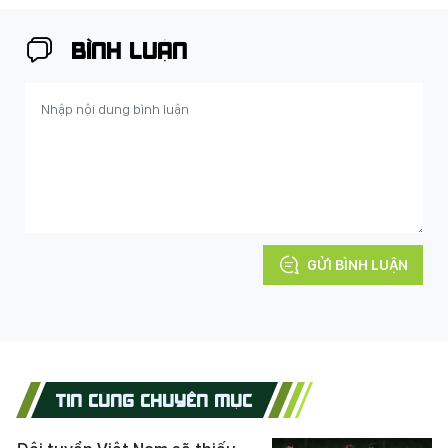
BÌNH LUẬN
GỬI BÌNH LUẬN
TIN CÙNG CHUYÊN MỤC