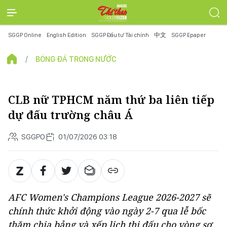
SGGP Online
English Edition
SGGP Đầu tư Tài chính
中文
SGGP Epaper
BÓNG ĐÁ TRONG NƯỚC
CLB nữ TPHCM năm thứ ba liên tiếp
dự đấu trường châu Á
SGGPO
01/07/2026 03:18
AFC Women's Champions League 2026-2027 sẽ
chính thức khởi động vào ngày 2-7 qua lễ bốc
thăm chia bảng và xếp lịch thi đấu cho vòng sơ