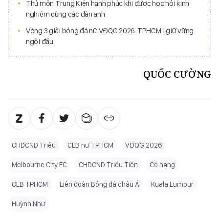
Thủ môn Trung Kiên hạnh phúc khi được học hỏi kinh
nghiệm cùng các đàn anh
Vòng 3 giải bóng đá nữ VĐQG 2026: TPHCM I giữ vững
ngôi đầu
QUỐC CƯỜNG
CHDCND Triều
CLB nữ TPHCM
VĐQG 2026
Melbourne City FC
CHDCND Triều Tiên
Có hạng
CLB TPHCM
Liên đoàn Bóng đá châu Á
Kuala Lumpur
Huỳnh Như