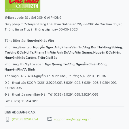
© Bản quyền Báo SÀI GÒN GIẢI PHÓNG.
Giấy phép mở chuyên trang Thể Thao Online số 28/GP-CBC do Cục Báo chí, Bộ
Thông tin và Truyền thông cấp ngày 06-09-2023.
Tổng Biên tập:
Nguyễn Khắc Văn
Phó Tổng Biên tập:
Nguyễn Ngọc Anh
,
Phạm Văn Trường
,
Bùi Thị Hồng Sương
,
Trương Đức Nghĩa
,
Phạm Thị Vân Anh
,
Dương Văn Quang
,
Nguyễn Đức Hiển
,
Nguyễn Khắc Cường
,
Trần Gia Bảo
Phó Tổng Thư ký tòa soạn:
Ngô Quang Trưởng
,
Nguyễn Chiến Dũng
,
Nguyễn Phước Bình
Tòa soạn : 432-434 Nguyễn Thị Minh Khai, Phường 5, Quận 3, TP.HCM
Điện thoại báo SGGP: (028) 3.9294.091, 3.9294.092, 3.9294.093, 3.9294.097,
3.9294.098
Điện thoại tòa soạn Báo Điện Tử: (028) 3.9294.069, 3.9294.068
Fax: (028) 3.9294.083
LIÊN HỆ QUẢNG CÁO :
(028) 3.9294.094
sggponline@sggp.org.vn