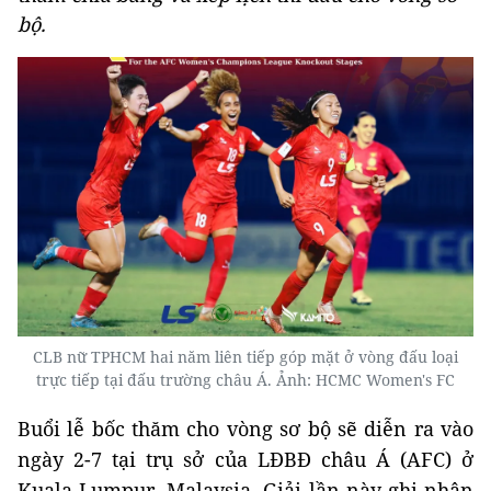
bộ.
CLB nữ TPHCM hai năm liên tiếp góp mặt ở vòng đấu loại
trực tiếp tại đấu trường châu Á. Ảnh: HCMC Women's FC
Buổi lễ bốc thăm cho vòng sơ bộ sẽ diễn ra vào
ngày 2-7 tại trụ sở của LĐBĐ châu Á (AFC) ở
Kuala Lumpur, Malaysia. Giải lần này ghi nhận