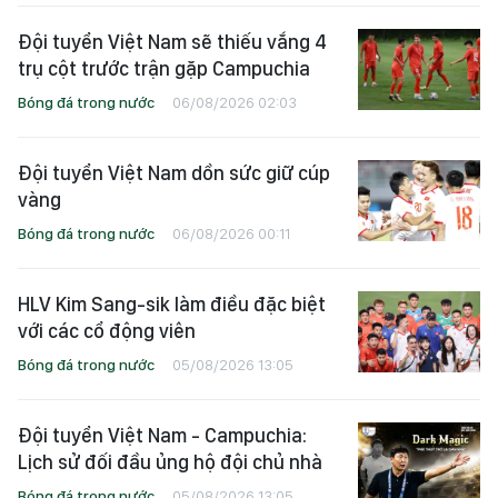
Đội tuyển Việt Nam sẽ thiếu vắng 4
trụ cột trước trận gặp Campuchia
Bóng đá trong nước
06/08/2026 02:03
Đội tuyển Việt Nam dồn sức giữ cúp
vàng
Bóng đá trong nước
06/08/2026 00:11
HLV Kim Sang-sik làm điều đặc biệt
với các cổ động viên
Bóng đá trong nước
05/08/2026 13:05
Đội tuyển Việt Nam - Campuchia:
Lịch sử đối đầu ủng hộ đội chủ nhà
Bóng đá trong nước
05/08/2026 13:05