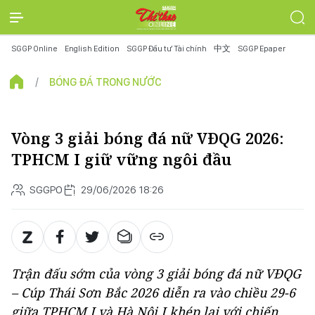
SGGP Online
English Edition
SGGP Đầu tư Tài chính
中文
SGGP Epaper
BÓNG ĐÁ TRONG NƯỚC
Vòng 3 giải bóng đá nữ VĐQG 2026:
TPHCM I giữ vững ngôi đầu
SGGPO
29/06/2026 18:26
Trận đấu sớm của vòng 3 giải bóng đá nữ VĐQG
– Cúp Thái Sơn Bắc 2026 diễn ra vào chiều 29-6
giữa TPHCM I và Hà Nội I khép lại với chiến