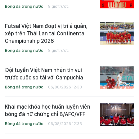
Bóng đá trong nước
8 giờ trước
Futsal Việt Nam đoạt vị trí á quân,
xếp trên Thái Lan tại Continental
Championship 2026
Bóng đá trong nước
8 giờ trước
Đội tuyển Việt Nam nhận tin vui
trước cuộc so tài với Campuchia
Bóng đá trong nước
06/08/2026 12:33
Khai mạc khóa học huấn luyện viên
bóng đá nữ chứng chỉ B/AFC/VFF
Bóng đá trong nước
06/08/2026 12:33