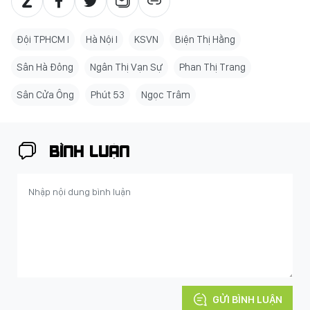
Đội TPHCM I
Hà Nội I
KSVN
Biện Thị Hằng
Sân Hà Đông
Ngân Thị Vạn Sự
Phan Thị Trang
Sân Cửa Ông
Phút 53
Ngọc Trâm
BÌNH LUẬN
GỬI BÌNH LUẬN