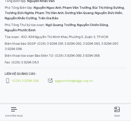
Tổng Biên tập:
Nguyễn Khắc Văn
Phó Tổng Biên tập:
Nguyễn Ngọc Anh
,
Phạm Văn Trường
,
Bùi Thị Hồng Sương
,
Trương Đức Nghĩa
,
Phạm Thị Vân Anh
,
Dương Văn Quang
,
Nguyễn Đức Hiển
,
Nguyễn Khắc Cường
,
Trần Gia Bảo
Phó Tổng Thư ký tòa soạn:
Ngô Quang Trưởng
,
Nguyễn Chiến Dũng
,
Nguyễn Phước Bình
Tòa soạn : 432-434 Nguyễn Thị Minh Khai, Phường 5, Quận 3, TP.HCM
Điện thoại báo SGGP: (028) 3.9294.091, 3.9294.092, 3.9294.093, 3.9294.097,
3.9294.098
Điện thoại tòa soạn Báo Điện Tử: (028) 3.9294.069, 3.9294.068
Fax: (028) 3.9294.083
LIÊN HỆ QUẢNG CÁO :
(028) 3.9294.094
sggponline@sggp.org.vn
CHUYÊN MỤC
ẢNH