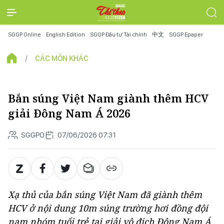
SGGP Online
English Edition
SGGP Đầu tư Tài chính
中文
SGGP Epaper
CÁC MÔN KHÁC
Bắn súng Việt Nam giành thêm HCV
giải Đông Nam Á 2026
SGGPO
07/06/2026 07:31
Xạ thủ của bắn súng Việt Nam đã giành thêm
HCV ở nội dung 10m súng trường hơi đồng đội
nam nhóm tuổi trẻ tại giải vô địch Đông Nam Á