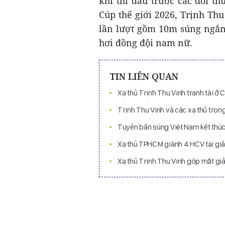
khi thi đấu trước các đối t
Cúp thế giới 2026, Trịnh Th
lần lượt gồm 10m súng ngắn
hơi đồng đội nam nữ.
TIN LIÊN QUAN
Xạ thủ Trịnh Thu Vinh tranh tài ở 
Trịnh Thu Vinh và các xạ thủ trọn
Tuyển bắn súng Việt Nam kết thúc 
Xạ thủ TPHCM giành 4 HCV tại giả
Xạ thủ Trịnh Thu Vinh góp mặt gi