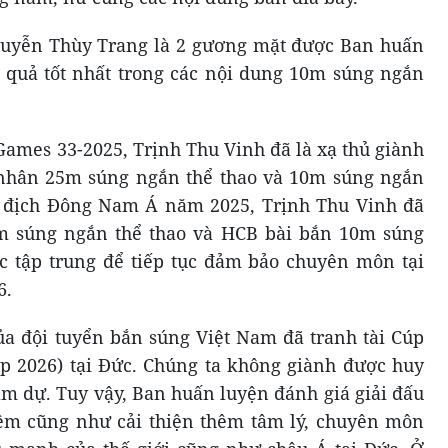
guyễn Thùy Trang là 2 gương mặt được Ban huấn
t quả tốt nhất trong các nội dung 10m súng ngắn
Games 33-2025, Trịnh Thu Vinh đã là xạ thủ giành
 nhân 25m súng ngắn thể thao và 10m súng ngắn
vô địch Đông Nam Á năm 2025, Trịnh Thu Vinh đã
m súng ngắn thể thao và HCB bài bắn 10m súng
c tập trung để tiếp tục đảm bảo chuyên môn tại
6.
của đội tuyển bắn súng Việt Nam đã tranh tài Cúp
up 2026) tại Đức. Chúng ta không giành được huy
am dự. Tuy vậy, Ban huấn luyện đánh giá giải đấu
iệm cũng như cải thiện thêm tâm lý, chuyên môn