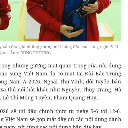
 vẫn đang là những gương mặt hàng đầu của súng ngắn Việt
Nam. Ảnh: DŨNG PHƯƠNG
 trong những gương mặt quan trọng của nội dung
bắn súng Việt Nam đã có mặt tại Đài Bắc Trung
ông Nam Á 2026. Ngoài Thu Vinh, đội tuyển bắn
 xạ thủ nổi bật khác như Nguyễn Thùy Trang, Hà
, Lê Thị Mộng Tuyền, Phạm Quang Huy...
26 sẽ thi đấu chính thức từ ngày 5-6 tới 12-6.
úng Việt Nam sẽ góp mặt đầy đủ các nội dung dành
g nam, nữ cùng các nội dung bắn đĩa bay.