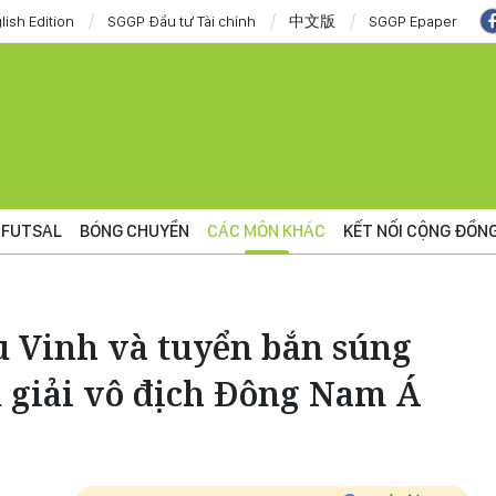
lish Edition
SGGP Đầu tư Tài chính
中文版
SGGP Epaper
FUTSAL
BÓNG CHUYỀN
CÁC MÔN KHÁC
KẾT NỐI CỘNG ĐỒN
u Vinh và tuyển bắn súng
u giải vô địch Đông Nam Á