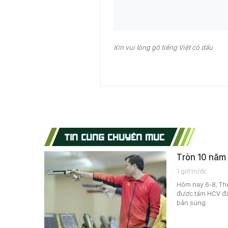
Xin vui lòng gõ tiếng Việt có dấu
TIN CÙNG CHUYÊN MỤC
Tròn 10 năm 
1 giờ trước
Hôm nay 6-8, Thể
được tấm HCV đầu
bắn súng.