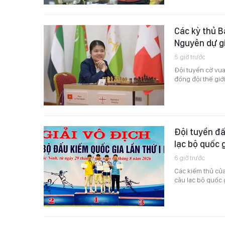
Các kỳ thủ 
Nguyên dự gi
5 giờ trước
Đội tuyển cờ vua
đồng đội thế giớ
Đội tuyển đấ
lạc bộ quốc 
6 giờ trước
Các kiếm thủ của 
câu lạc bộ quốc 