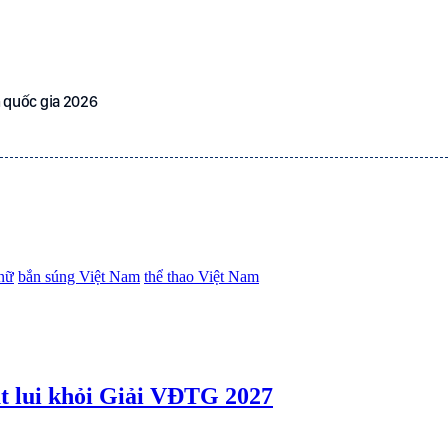
h quốc gia 2026
 nữ
bắn súng Việt Nam
thể thao Việt Nam
t lui khỏi Giải VĐTG 2027