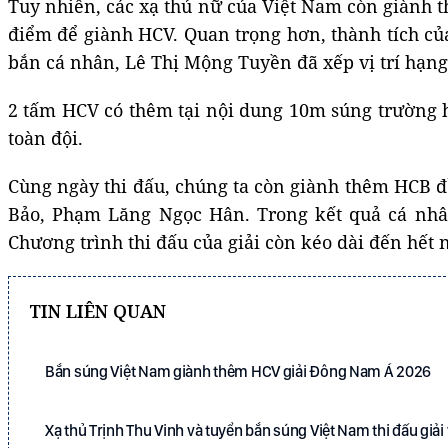
Tuy nhiên, các xạ thủ nữ của Việt Nam còn giành t
điểm để giành HCV. Quan trọng hơn, thành tích củ
bắn cá nhân, Lê Thị Mộng Tuyền đã xếp vị trí hạng
2 tấm HCV có thêm tại nội dung 10m súng trường h
toàn đội.
Cùng ngày thi đấu, chúng ta còn giành thêm HCB đ
Bảo, Phạm Lăng Ngọc Hân. Trong kết quả cá nhâ
Chương trình thi đấu của giải còn kéo dài đến hết 
TIN LIÊN QUAN
Bắn súng Việt Nam giành thêm HCV giải Đông Nam Á 2026
Xạ thủ Trịnh Thu Vinh và tuyển bắn súng Việt Nam thi đấu gi