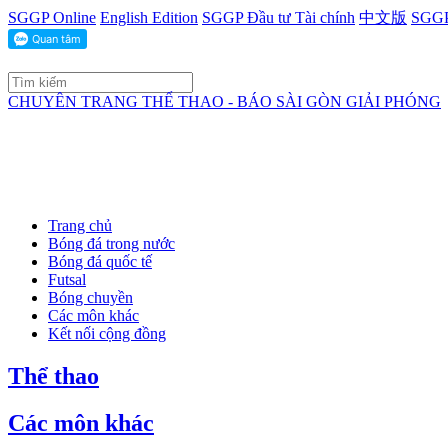
SGGP Online
English Edition
SGGP Đầu tư Tài chính
中文版
SGGP
CHUYÊN TRANG THỂ THAO - BÁO SÀI GÒN GIẢI PHÓNG
Trang chủ
Bóng đá trong nước
Bóng đá quốc tế
Futsal
Bóng chuyền
Các môn khác
Kết nối cộng đồng
Thể thao
Các môn khác