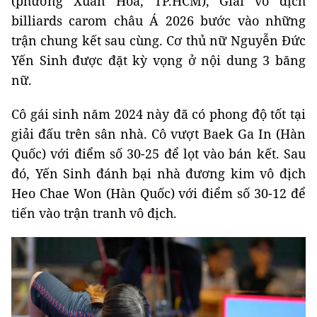
(phường Xuân Hoà, TP.HCM), Giải vô địch
billiards carom châu Á 2026 bước vào những
trận chung kết sau cùng. Cơ thủ nữ Nguyễn Đức
Yến Sinh được đặt kỳ vọng ở nội dung 3 băng
nữ.
Cô gái sinh năm 2024 này đã có phong độ tốt tại
giải đấu trên sân nhà. Cô vượt Baek Ga In (Hàn
Quốc) với điểm số 30-25 để lọt vào bán kết. Sau
đó, Yến Sinh đánh bại nhà đương kim vô địch
Heo Chae Won (Hàn Quốc) với điểm số 30-12 để
tiến vào trận tranh vô địch.