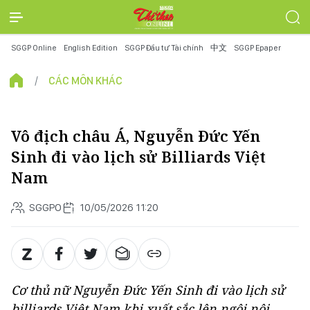
SGGP Online
English Edition
SGGP Đầu tư Tài chính
中文
SGGP Epaper
CÁC MÔN KHÁC
Vô địch châu Á, Nguyễn Đức Yến
Sinh đi vào lịch sử Billiards Việt
Nam
SGGPO
10/05/2026 11:20
Cơ thủ nữ Nguyễn Đức Yến Sinh đi vào lịch sử
billiards Việt Nam khi xuất sắc lên ngôi nội