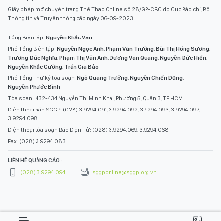
Giấy phép mở chuyên trang Thể Thao Online số 28/GP-CBC do Cục Báo chí, Bộ
Thông tin và Truyền thông cấp ngày 06-09-2023.
Tổng Biên tập:
Nguyễn Khắc Văn
Phó Tổng Biên tập:
Nguyễn Ngọc Anh
,
Phạm Văn Trường
,
Bùi Thị Hồng Sương
,
Trương Đức Nghĩa
,
Phạm Thị Vân Anh
,
Dương Văn Quang
,
Nguyễn Đức Hiển
,
Nguyễn Khắc Cường
,
Trần Gia Bảo
Phó Tổng Thư ký tòa soạn:
Ngô Quang Trưởng
,
Nguyễn Chiến Dũng
,
Nguyễn Phước Bình
Tòa soạn : 432-434 Nguyễn Thị Minh Khai, Phường 5, Quận 3, TP.HCM
Điện thoại báo SGGP: (028) 3.9294.091, 3.9294.092, 3.9294.093, 3.9294.097,
3.9294.098
Điện thoại tòa soạn Báo Điện Tử: (028) 3.9294.069, 3.9294.068
Fax: (028) 3.9294.083
LIÊN HỆ QUẢNG CÁO :
(028) 3.9294.094
sggponline@sggp.org.vn