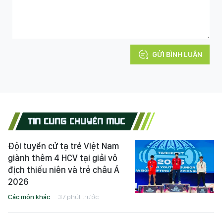
GỬI BÌNH LUẬN
TIN CÙNG CHUYÊN MỤC
Đội tuyển cử tạ trẻ Việt Nam
giành thêm 4 HCV tại giải vô
địch thiếu niên và trẻ châu Á
2026
Các môn khác
37 phút trước