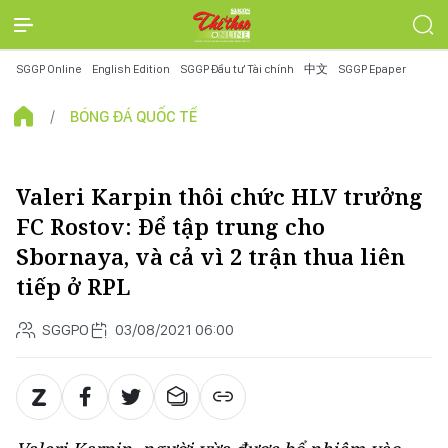
SGGP Online
English Edition
SGGP Đầu tư Tài chính
中文
SGGP Epaper
BÓNG ĐÁ QUỐC TẾ
Valeri Karpin thôi chức HLV trưởng
FC Rostov: Để tập trung cho
Sbornaya, và cả vì 2 trận thua liên
tiếp ở RPL
SGGPO
03/08/2021 06:00