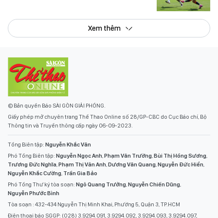
Xem thêm
© Bản quyền Báo SÀI GÒN GIẢI PHÓNG.
Giấy phép mở chuyên trang Thể Thao Online số 28/GP-CBC do Cục Báo chí, Bộ
Thông tin và Truyền thông cấp ngày 06-09-2023.
Tổng Biên tập:
Nguyễn Khắc Văn
Phó Tổng Biên tập:
Nguyễn Ngọc Anh
,
Phạm Văn Trường
,
Bùi Thị Hồng Sương
,
Trương Đức Nghĩa
,
Phạm Thị Vân Anh
,
Dương Văn Quang
,
Nguyễn Đức Hiển
,
Nguyễn Khắc Cường
,
Trần Gia Bảo
Phó Tổng Thư ký tòa soạn:
Ngô Quang Trưởng
,
Nguyễn Chiến Dũng
,
Nguyễn Phước Bình
Tòa soạn : 432-434 Nguyễn Thị Minh Khai, Phường 5, Quận 3, TP.HCM
Điện thoại báo SGGP: (028) 3.9294.091, 3.9294.092, 3.9294.093, 3.9294.097,