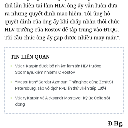
thủ lẫn hiện tại làm HLV, ông ấy vẫn luôn đưa
ra những quyết định mạo hiểm. Tôi ủng hộ
quyết định của ông ấy khi chấp nhận thôi chức
HLV trưởng của Rostov để tập trung vào ĐTQG.
Tôi cầu chúc ông ấy gặp được nhiều may mắn”.
TIN LIÊN QUAN
Valeri Karpin được bổ nhiệm làm tân HLV trưởng
Sbornaya, kiêm nhiệm FC Rostov
“Messi Iran” Sardar Azmoun: Thăng hoa cùng Zenit St
Petersburg, sắp vô địch RPL lần thứ 3 liên tiếp
Valery Karpin và Aleksandr Mostavoi: Ký ức Celta sôi
động
Đ.Hg.