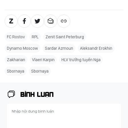
FC Rostov
RPL
Zenit Saint Peterburg
Dynamo Moscow
Sardar Azmoun
Aleksandr Erokhin
Zakharian
Vlaeri Karpin
HLV trưởng tuyển Nga
Sbornaya
Sbornaya
BÌNH LUẬN