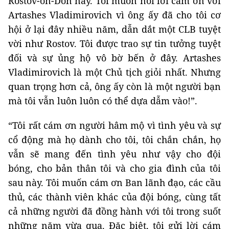
Rostov-on-Don này. Tôi muốn nói lời cám ơn với
Artashes Vladimirovich vì ông ấy đã cho tôi cơ
hội ở lại đây nhiều năm, dẫn dắt một CLB tuyệt
vời như Rostov. Tôi được trao sự tin tưởng tuyệt
đối và sự ủng hộ vô bờ bến ở đây. Artashes
Vladimirovich là một Chủ tịch giỏi nhất. Nhưng
quan trọng hơn cả, ông ấy còn là một người bạn
mà tôi vẫn luôn luôn có thể dựa dẫm vào!”.
“Tôi rất cám ơn người hâm mộ vì tình yêu và sự
cổ động mà họ dành cho tôi, tôi chắn chắn, họ
vẫn sẽ mang đến tình yêu như vậy cho đội
bóng, cho bản thân tôi và cho gia đình của tôi
sau này. Tôi muốn cám ơn Ban lãnh đạo, các cầu
thủ, các thành viên khác của đội bóng, cùng tất
cả những người đã đồng hành với tôi trong suốt
những năm vừa qua. Đặc biệt, tôi gửi lời cám