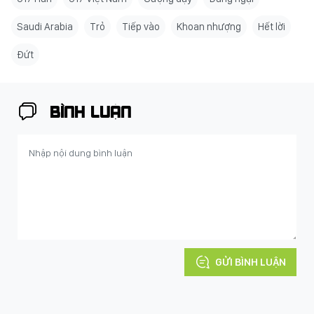
Saudi Arabia
Trỏ
Tiếp vào
Khoan nhượng
Hết lời
Đứt
BÌNH LUẬN
GỬI BÌNH LUẬN