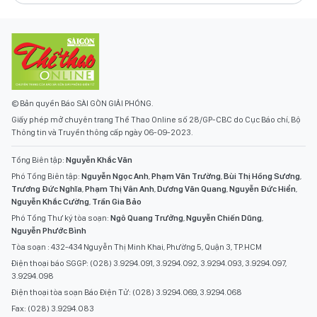
© Bản quyền Báo SÀI GÒN GIẢI PHÓNG.
Giấy phép mở chuyên trang Thể Thao Online số 28/GP-CBC do Cục Báo chí, Bộ
Thông tin và Truyền thông cấp ngày 06-09-2023.
Tổng Biên tập:
Nguyễn Khắc Văn
Phó Tổng Biên tập:
Nguyễn Ngọc Anh
,
Phạm Văn Trường
,
Bùi Thị Hồng Sương
,
Trương Đức Nghĩa
,
Phạm Thị Vân Anh
,
Dương Văn Quang
,
Nguyễn Đức Hiển
,
Nguyễn Khắc Cường
,
Trần Gia Bảo
Phó Tổng Thư ký tòa soạn:
Ngô Quang Trưởng
,
Nguyễn Chiến Dũng
,
Nguyễn Phước Bình
Tòa soạn : 432-434 Nguyễn Thị Minh Khai, Phường 5, Quận 3, TP.HCM
Điện thoại báo SGGP: (028) 3.9294.091, 3.9294.092, 3.9294.093, 3.9294.097,
3.9294.098
Điện thoại tòa soạn Báo Điện Tử: (028) 3.9294.069, 3.9294.068
Fax: (028) 3.9294.083