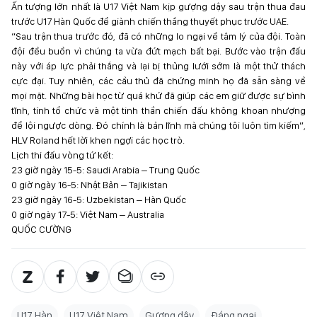
Ấn tượng lớn nhất là U17 Việt Nam kịp gượng dậy sau trận thua đau
trước U17 Hàn Quốc để giành chiến thắng thuyết phục trước UAE.
“Sau trận thua trước đó, đã có những lo ngại về tâm lý của đội. Toàn
đội đều buồn vì chúng ta vừa đứt mạch bất bại. Bước vào trận đấu
này với áp lực phải thắng và lại bị thủng lưới sớm là một thử thách
cực đại. Tuy nhiên, các cầu thủ đã chứng minh họ đã sẵn sàng về
mọi mặt. Những bài học từ quá khứ đã giúp các em giữ được sự bình
tĩnh, tính tổ chức và một tinh thần chiến đấu không khoan nhượng
để lội ngược dòng. Đó chính là bản lĩnh mà chúng tôi luôn tìm kiếm”,
HLV Roland hết lời khen ngợi các học trò.
Lịch thi đấu vòng tứ kết:
23 giờ ngày 15-5: Saudi Arabia – Trung Quốc
0 giờ ngày 16-5: Nhật Bản – Tajikistan
23 giờ ngày 16-5: Uzbekistan – Hàn Quốc
0 giờ ngày 17-5: Việt Nam – Australia
QUỐC CƯỜNG
U17 Hàn
U17 Việt Nam
Gượng dậy
Đáng ngại