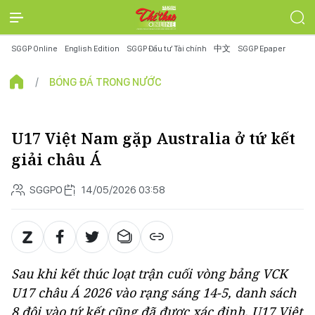
SGGP Online
English Edition
SGGP Đầu tư Tài chính
中文
SGGP Epaper
BÓNG ĐÁ TRONG NƯỚC
U17 Việt Nam gặp Australia ở tứ kết
giải châu Á
SGGPO
14/05/2026 03:58
Sau khi kết thúc loạt trận cuối vòng bảng VCK
U17 châu Á 2026 vào rạng sáng 14-5, danh sách
8 đội vào tứ kết cũng đã được xác định. U17 Việt