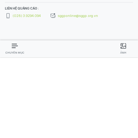
LIÊN HỆ QUẢNG CÁO :
(028) 3.9294.094
sggponline@sggp.org.vn
CHUYÊN MỤC
ẢNH