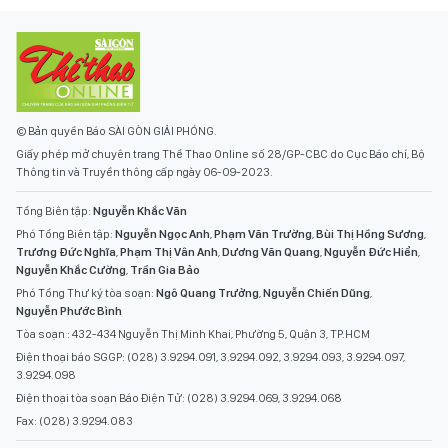
© Bản quyền Báo SÀI GÒN GIẢI PHÓNG.
Giấy phép mở chuyên trang Thể Thao Online số 28/GP-CBC do Cục Báo chí, Bộ
Thông tin và Truyền thông cấp ngày 06-09-2023.
Tổng Biên tập:
Nguyễn Khắc Văn
Phó Tổng Biên tập:
Nguyễn Ngọc Anh
,
Phạm Văn Trường
,
Bùi Thị Hồng Sương
,
Trương Đức Nghĩa
,
Phạm Thị Vân Anh
,
Dương Văn Quang
,
Nguyễn Đức Hiển
,
Nguyễn Khắc Cường
,
Trần Gia Bảo
Phó Tổng Thư ký tòa soạn:
Ngô Quang Trưởng
,
Nguyễn Chiến Dũng
,
Nguyễn Phước Bình
Tòa soạn : 432-434 Nguyễn Thị Minh Khai, Phường 5, Quận 3, TP.HCM
Điện thoại báo SGGP: (028) 3.9294.091, 3.9294.092, 3.9294.093, 3.9294.097,
3.9294.098
Điện thoại tòa soạn Báo Điện Tử: (028) 3.9294.069, 3.9294.068
Fax: (028) 3.9294.083