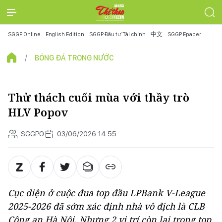
SGGP Online
English Edition
SGGP Đầu tư Tài chính
中文
SGGP Epaper
BÓNG ĐÁ TRONG NƯỚC
Thử thách cuối mùa với thầy trò
HLV Popov
SGGPO
03/06/2026 14:55
Cục diện ở cuộc đua top đầu LPBank V-League
2025-2026 đã sớm xác định nhà vô địch là CLB
Công an Hà Nội. Nhưng 2 vị trí còn lại trong top