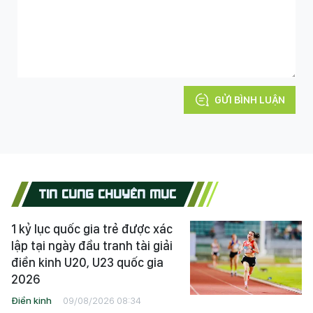
GỬI BÌNH LUẬN
TIN CÙNG CHUYÊN MỤC
1 kỷ lục quốc gia trẻ được xác
lập tại ngày đầu tranh tài giải
điền kinh U20, U23 quốc gia
2026
Điền kinh
09/08/2026 08:34