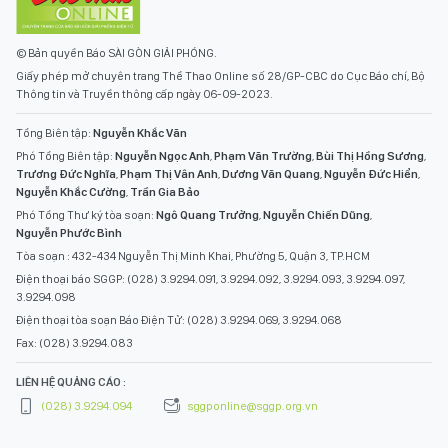
© Bản quyền Báo SÀI GÒN GIẢI PHÓNG.
Giấy phép mở chuyên trang Thể Thao Online số 28/GP-CBC do Cục Báo chí, Bộ
Thông tin và Truyền thông cấp ngày 06-09-2023.
Tổng Biên tập:
Nguyễn Khắc Văn
Phó Tổng Biên tập:
Nguyễn Ngọc Anh
,
Phạm Văn Trường
,
Bùi Thị Hồng Sương
,
Trương Đức Nghĩa
,
Phạm Thị Vân Anh
,
Dương Văn Quang
,
Nguyễn Đức Hiển
,
Nguyễn Khắc Cường
,
Trần Gia Bảo
Phó Tổng Thư ký tòa soạn:
Ngô Quang Trưởng
,
Nguyễn Chiến Dũng
,
Nguyễn Phước Bình
Tòa soạn : 432-434 Nguyễn Thị Minh Khai, Phường 5, Quận 3, TP.HCM
Điện thoại báo SGGP: (028) 3.9294.091, 3.9294.092, 3.9294.093, 3.9294.097,
3.9294.098
Điện thoại tòa soạn Báo Điện Tử: (028) 3.9294.069, 3.9294.068
Fax: (028) 3.9294.083
LIÊN HỆ QUẢNG CÁO :
(028) 3.9294.094
sggponline@sggp.org.vn