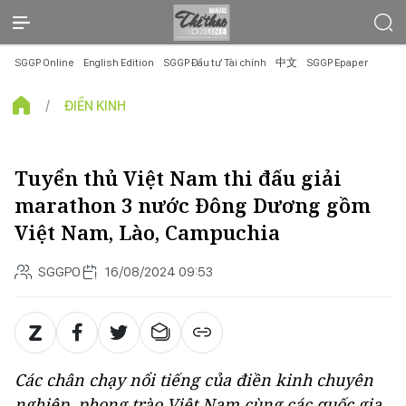
SGGP Online
English Edition
SGGP Đầu tư Tài chính
中文
SGGP Epaper
ĐIỀN KINH
Tuyển thủ Việt Nam thi đấu giải
marathon 3 nước Đông Dương gồm
Việt Nam, Lào, Campuchia
SGGPO
16/08/2024 09:53
Các chân chạy nổi tiếng của điền kinh chuyên
nghiệp, phong trào Việt Nam cùng các quốc gia