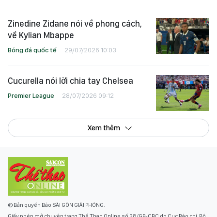
Zinedine Zidane nói về phong cách,
về Kylian Mbappe
Bóng đá quốc tế
29/07/2026 10:03
Cucurella nói lời chia tay Chelsea
Premier League
28/07/2026 09:12
Xem thêm
© Bản quyền Báo SÀI GÒN GIẢI PHÓNG.
Giấy phép mở chuyên trang Thể Thao Online số 28/GP-CBC do Cục Báo chí, Bộ