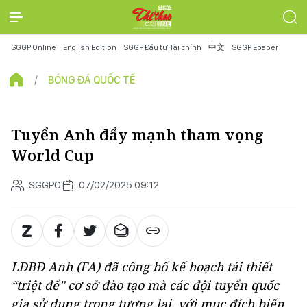
SGGP Online
English Edition
SGGP Đầu tư Tài chính
中文
SGGP Epaper
BÓNG ĐÁ QUỐC TẾ
Tuyển Anh đẩy mạnh tham vọng
World Cup
SGGPO
07/02/2025 09:12
LĐBĐ Anh (FA) đã công bố kế hoạch tái thiết
“triệt để” cơ sở đào tạo mà các đội tuyển quốc
gia sử dụng trong tương lai, với mục đích biến