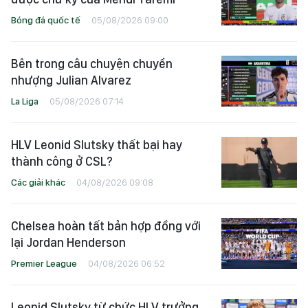
Bóng đá quốc tế
05/08/2026 09:00
Bên trong câu chuyện chuyển
nhượng Julian Alvarez
La Liga
05/08/2026 07:14
HLV Leonid Slutsky thất bại hay
thành công ở CSL?
Các giải khác
04/08/2026 09:08
Chelsea hoàn tất bản hợp đồng với
lại Jordan Henderson
Premier League
04/08/2026 06:52
Leonid Slutsky từ chức HLV trưởng