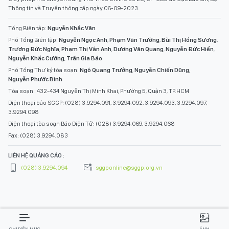
Thông tin và Truyền thông cấp ngày 06-09-2023.
Tổng Biên tập:
Nguyễn Khắc Văn
Phó Tổng Biên tập:
Nguyễn Ngọc Anh
,
Phạm Văn Trường
,
Bùi Thị Hồng Sương
,
Trương Đức Nghĩa
,
Phạm Thị Vân Anh
,
Dương Văn Quang
,
Nguyễn Đức Hiển
,
Nguyễn Khắc Cường
,
Trần Gia Bảo
Phó Tổng Thư ký tòa soạn:
Ngô Quang Trưởng
,
Nguyễn Chiến Dũng
,
Nguyễn Phước Bình
Tòa soạn : 432-434 Nguyễn Thị Minh Khai, Phường 5, Quận 3, TP.HCM
Điện thoại báo SGGP: (028) 3.9294.091, 3.9294.092, 3.9294.093, 3.9294.097,
3.9294.098
Điện thoại tòa soạn Báo Điện Tử: (028) 3.9294.069, 3.9294.068
Fax: (028) 3.9294.083
LIÊN HỆ QUẢNG CÁO :
(028) 3.9294.094
sggponline@sggp.org.vn
CHUYÊN MỤC
ẢNH