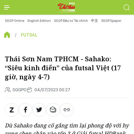
SGGP Online
English Edition
SGGP Đầu tư Tài chính
中文
SGGP Epaper
FUTSAL
Thái Sơn Nam TPHCM - Sahako:
“Siêu kinh điển” của futsal Việt (17
giờ, ngày 4-7)
SGGPO
04/07/2023 00:27
Dù Sahako đang cố gắng tìm lại phong độ với hy
vọng chen chân vào tốp 3 ở Giải futsal HDBank