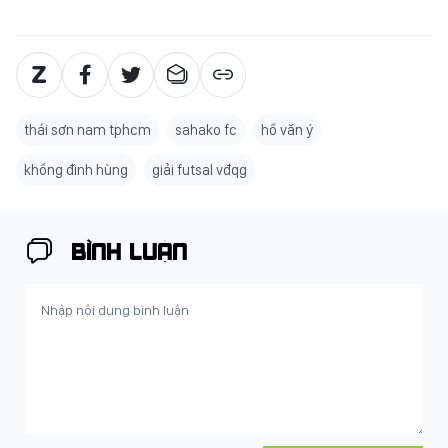
thái sơn nam tphcm
sahako fc
hồ văn ý
khổng đình hùng
giải futsal vđqg
BÌNH LUẬN