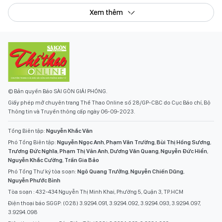
Xem thêm
© Bản quyền Báo SÀI GÒN GIẢI PHÓNG.
Giấy phép mở chuyên trang Thể Thao Online số 28/GP-CBC do Cục Báo chí, Bộ
Thông tin và Truyền thông cấp ngày 06-09-2023.
Tổng Biên tập:
Nguyễn Khắc Văn
Phó Tổng Biên tập:
Nguyễn Ngọc Anh
,
Phạm Văn Trường
,
Bùi Thị Hồng Sương
,
Trương Đức Nghĩa
,
Phạm Thị Vân Anh
,
Dương Văn Quang
,
Nguyễn Đức Hiển
,
Nguyễn Khắc Cường
,
Trần Gia Bảo
Phó Tổng Thư ký tòa soạn:
Ngô Quang Trưởng
,
Nguyễn Chiến Dũng
,
Nguyễn Phước Bình
Tòa soạn : 432-434 Nguyễn Thị Minh Khai, Phường 5, Quận 3, TP.HCM
Điện thoại báo SGGP: (028) 3.9294.091, 3.9294.092, 3.9294.093, 3.9294.097,
3.9294.098